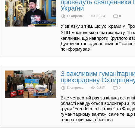
проведуть священники 
України
13 апрель
1 654
0
У зв`язку з тим, що усі храми м. Т
УПЦ московського патріархату, 15 кв
каплички, що навпроти Круглого дв
Духовенство єдиної помісної канон
поінформував
З важливим гуманітарн
прикордонну Охтирщину
11 апрель
2 317
0
Вже четвертий раз за кілька останн
області навідуються волонтери з Фо
групи "Freedom to Ukraine" та Фонду
гуманітарному вантажі саме те, що 
генератори, їжа, гігієнічна