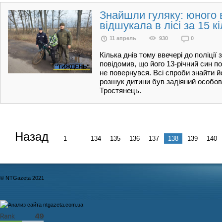
Знайшли гуляку: юного 
відшукала в лісі за 15 к
11 апрель
930
0
Кілька днів тому ввечері до поліції
повідомив, що його 13-річний син по
не повернувся. Всі спроби знайти 
розшук дитини був задіяний особови
Тростянець.
Назад
1
...
134
135
136
137
138
139
140
© NTGazeta 2021