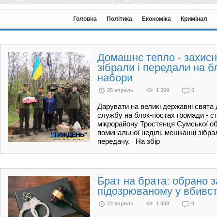
Головна
Політика
Економіка
Кримінал
Домашнє тепло - захисн
зібрали і передали на б
набори
25 апрель
1 309
0
Дарувати на великі державні свята
службу на блок-постах громади - ст
мікрорайону Тростянця Сумської об
поминальної неділі, мешканці зібра
передачу. На збір
Брат на брата: обрано з
підозрюваному у вбивст
22 апрель
1 308
0