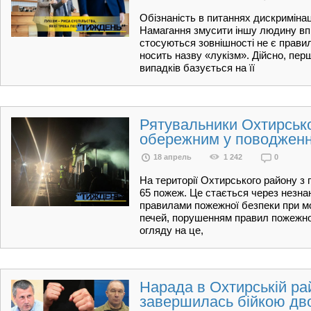
Обізнаність в питаннях дискримінац
Намагання змусити іншу людину впи
стосуються зовнішності не є прави
носить назву «лукізм». Дійсно, пе
випадків базується на її
Рятувальники Охтирсько
обережним у поводженні
18 апрель
1 242
0
На території Охтирського району з
65 пожеж. Це стається через незн
правилами пожежної безпеки при мо
печей, порушенням правил пожежної 
огляду на це,
Нарада в Охтирській рай
завершилась бійкою дв