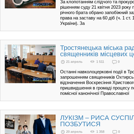
За клопотанням слідчого та прокур
рішенням суду 21 квітня 2023 року
річного брата обрано запобіжний за
права на заставу на 60 діб (ч. 1 ст. 1
України). За
Тростянецька міська ра
священників місцевих 
21 апрель
1 511
0
Останні навколоцерковні події в Тро
запрошенням священників Охтирськ
відзначення Воскресіння Христовог
пришвидшення в громаді процесу п
помісної канонічної Православної
ЛУКІЗМ – РИСА СУСПІ
ПОЗБУТИСЯ
20 апрель
1 358
0