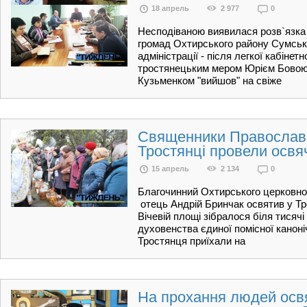
18 апрель
2 977
0
Несподіваною виявилася розв`я­з­ка
громад Охтирського району Сумської
адміністрації - після легкої кабінет
тростянецьким мером Юрієм Бовою
Кузьменком "вийшов" на свіже
Священники Православн
Тростянці провели освя
15 апрель
2 134
0
Благочинний Охтирського церковно
отець Андрій Бринчак освятив у Тр
Вічевій площі зібралося біля тисяч
духовенства єдиної помісної канон
Тростянця приїхали на
На прохання людей освя