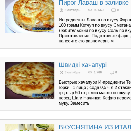
Пирог Лаваш в заливке
8 октябрь
99 669
0
Ингредиенты Лаваш по вкусу Фарш 
180 грамм Кетчуп по вкусу Сметана
Любительский по вкусу Соль по вк
Приготовление Подготовьте фарш,к
нанесите его равномерным
Швидкі хачапурі
3 октябрь
1 766
0
Быстрые хачапури Ингредиенты Тест
горки ; 1 яйцо ; сода 0,5 ч л 2 стак
гр ; сыр 50 гр ; слив масло по вкус
перец Шаги Начинка: Кефир переме
муку. Замесить
ВКУСНЯТИНА ИЗ ИТАЛ