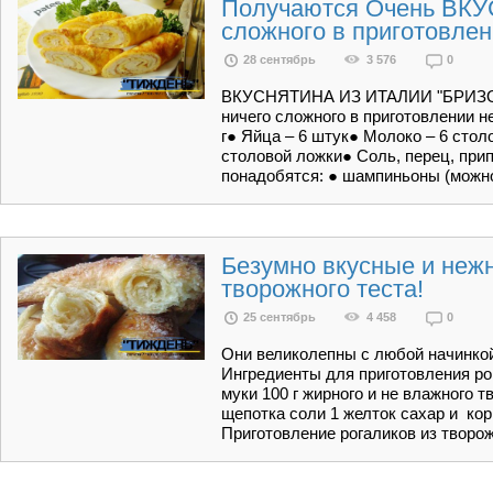
Получаются Очень ВКУ
сложного в приготовле
28 сентябрь
3 576
0
ВКУСНЯТИНА ИЗ ИТАЛИИ "БРИЗО
ничего сложного в приготовлении н
г● Яйца – 6 штук● Молоко – 6 сто
столовой ложки● Соль, перец, при
понадобятся: ● шампиньоны (можн
Безумно вкусные и нежн
творожного теста!
25 сентябрь
4 458
0
Они великолепны с любой начинкой
Ингредиенты для приготовления рог
муки 100 г жирного и не влажного т
щепотка соли 1 желток сахар и кор
Приготовление рогаликов из творо