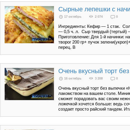
Сырные лепешки с нач
17 октябрь
2 074
0
Ингредиенты: Кефир — 1 стак. Соль
— 0,5 ч. л. Сыр твердый (тертый) 
Приготовление: Для 1-й начинки: н
творог 200 гр+ пучок зелени(укроп)
перец. В
Очень вкусный торт бе
16 октябрь
3 208
0
Очень вкусный торт без выпечки «
лакомством на вашем столе. Мини
сможет порадовать вас своим нежн
ложечкой хочется больше: ведь соч
создает просто райский тандем. Ит