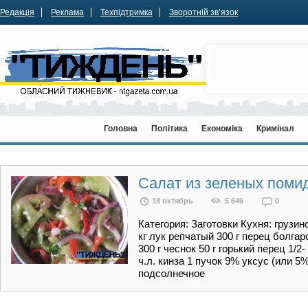
Редакція
Реклама
Техпідтримка
Зворотній зв’язок
Головна
Політика
Економіка
Кримінал
Салат из зеленых помид
18 октябрь
5 646
0
Категория: Заготовки Кухня: груз
кг лук репчатый 300 г перец болга
300 г чеснок 50 г горький перец 1/2
ч.л. кинза 1 пучок 9% уксус (или 
подсолнечное