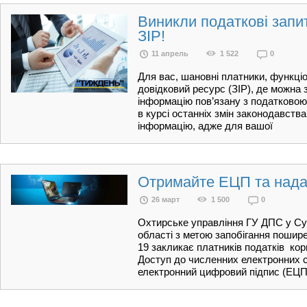
Виникли податкові запи
ЗІР!
11 апрель
1 522
0
Для вас, шановні платники, функці
довідковий ресурс (ЗІР), де можна
інформацію пов’язану з податково
в курсі останніх змін законодавств
інформацію, адже для вашої
Отримайте ЕЦП та надава
26 март
1 500
0
Охтирське управління ГУ ДПС у Су
області з метою запобігання пошир
19 закликає платників податків ко
Доступ до численних електронних с
електронний цифровий підпис (ЕЦП