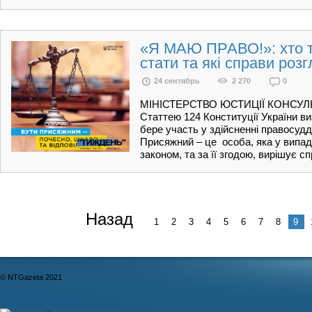
«Я МАЮ ПРАВО!»: хто та
стати та які справи роз
24 сентябрь
2 270
0
МІНІСТЕРСТВО ЮСТИЦІЇ КОНС
Статтею 124 Конституції України в
бере участь у здійсненні правосудд
Присяжний – це особа, яка у випа
законом, та за її згодою, вирішує с
Назад
1
2
3
4
5
6
7
8
9
© NTGazeta 2021