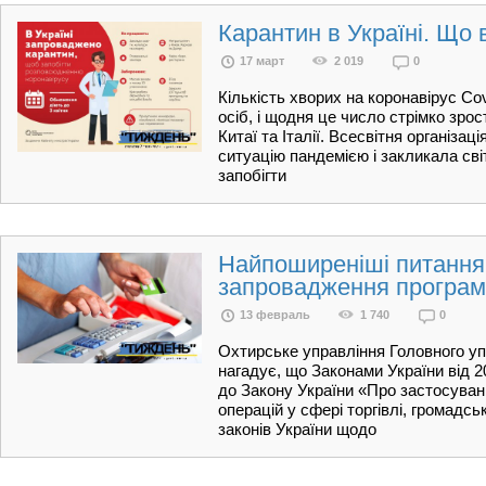
Карантин в Україні. Що 
17 март
2 019
0
Кількість хворих на коронавірус Cov
осіб, і щодня це число стрімко зро
Китаї та Італії. Всесвітня організа
ситуацію пандемією і закликала сві
запобігти
Найпоширеніші питання 
запровадження програ
13 февраль
1 740
0
Охтирське управління Головного уп
нагадує, що Законами України від 
до Закону України «Про застосуван
операцій у сфері торгівлі, громадсь
законів України щодо