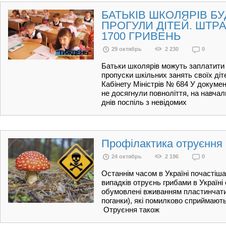
БАТЬКІВ ШКОЛЯРІВ Б
ПРОГУЛИ ДІТЕЙ. ШТРА
1700 ГРИВЕНЬ
29 октябрь
2 230
0
Батьки школярів можуть заплатити
пропуски шкільних занять своїх діт
Кабінету Міністрів № 684 У документ
не досягнули повноліття, на навча
днів поспіль з невідомих
Профілактика отруєння
24 октябрь
2 196
0
Останнім часом в Україні почастіш
випадків отруєнь грибами в Україні
обумовлені вживанням пластинчатих
поганки), які помилково сприймають
Отруєння також