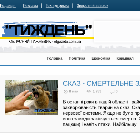
Редакція
Реклама
Техпідтримка
Зворотній зв’язок
Головна
Політика
Економіка
Кримінал
СКАЗ - СМЕРТЕЛЬНЕ
8 май
1 753
0
В останні роки в нашій області і ра
захворюваність тварин на сказ. Ск
нервової системи. Якщо не було п
воно завжди закінчується смертю. Х
пацюки) і навіть птахи. Найбільшу