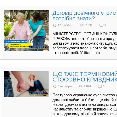
Договір довічного утрим
потрібно знати?
17 октябрь
2 091
0
МІНІСТЕРСТВО ЮСТИЦІЇ КОНСУЛ
ПРАВО!»: що потрібно знати про до
Багатьом з нас знайома ситуація, ко
забезпечувати власні потреби, зму
сторонніх осіб. У більшості
ЩО ТАКЕ ТЕРМІНОВИ
СТОСОВНО КРИВДНИК
6 октябрь
1 820
0
Поступово українське суспільство 
домашні лайки та бійки – це сімейні
Наразі держава активно опікується
насильству та сприяє вирішенню ць
законодавчому рівні, а й залучаючи