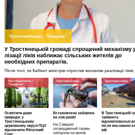
Тростянеччина / "Тиждень"
У Тростянецькій громаді спро­щений механізму 
лізації ліків наближає сільських жителів до
необхідних препаратів.
Після того, як Кабінет міністрів спростив механізм реалізації ліків,
амбулаторіях і
Тростянеччина /
Тростянеччина
Тростянеччина
"Тиждень"
Освятили дари
Встaновлена заборона
В Тростянецькій г
природи: у
на лов раків!
тривають
Тростянецькому
відновлювальні р
На Сумщині
церковному окрузі ПЦУ
після масованої а
затверджений термін
відзначили Яблучний
рф
заборони на вилов
Спас