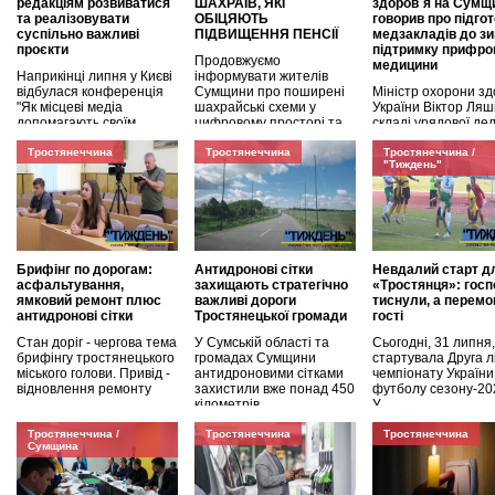
редакціям розвиватися
ШАХРАЇВ, ЯКІ
здоров`я на Сумщ
та реалізовувати
ОБІЦЯЮТЬ
говорив про підго
суспільно важливі
ПІДВИЩЕННЯ ПЕНСІЇ
медзакладів до зи
проєкти
підтримку прифро
Продовжуємо
медицини
Наприкінці липня у Києві
інформувати жителів
відбулася конференція
Сумщини про поширені
Міністр охорони зд
"Як місцеві медіа
шахрайські схеми у
України Віктор Ляш
допомагають своїм
цифровому просторі та
складі урядової дел
громадам",
відвідав Сумську об
Тростянеччина
Тростянеччина
Тростянеччина /
"Тиждень"
Брифінг по дорогам:
Антидронові сітки
Невдалий старт д
асфальтування,
захищають стратегічно
«Тростянця»: госп
ямковий ремонт плюс
важливі дороги
тиснули, а перемо
антидронові сітки
Тростянецької громади
гості
Стан доріг - чергова тема
У Сумській області та
Сьогодні, 31 липня,
брифінгу тростянецького
громадах Сумщини
стартувала Друга л
міського голови. Привід -
антидроновими сітками
чемпіонату України
відновлення ремонту
захистили вже понад 450
футболу сезону-20
кілометрів
У
Тростянеччина /
Тростянеччина
Тростянеччина
Сумщина