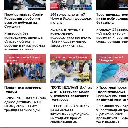
Прем’єр-міністр Сергій
100 гривень за літр?
Тростянецька гро
Корецький з робочим
Чому в Україні дорожчає
на пів доби залиш
візитом побував на
пальне
без світла
Сумщину
Україна зіткнулася з
У середу, 29 липня,
У вівторок, без
новою хвилею
«Сумиобленерго» 
попереднього анонсу, в
подорожчання пального.
провести у Тростян
Сумській області з
Причин одразу кілька:
селах громади пла
робочим візитом побував
загострення ситуації
новопризначений
Тростянеччина / В колі
Тростянеччина / Україна
Тростянеччина /
родини
"Тиждень"
Поділитись родинним
"КОЛО НЕЗЛАМНИХ": як
У Тростянці протя
теплом
діти та ветерани разом
тижня мешканців
створюють унікальний
громади тестуват
В своїй сім`ї Наталія була
телепроєкт
на вірусні гепатит
однією дитиною. Як і її
мама у своїй. Ніяких
"КОЛО НЕЗЛАМНИХ" -
З 27 липня по 2 се
традицій великої рідні.
це унікальний
у Тростянецькій гр
інклюзивний культурно-
Сумської області
мистецький проєкт,
проводиться Тижде
спрямований на
тестування на