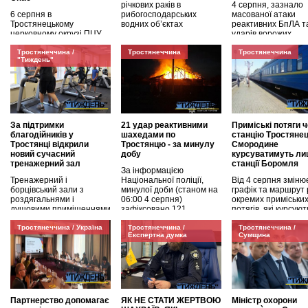
річкових раків в
4 серпня, зазнало
6 серпня в
рибогосподарських
масованої атаки
Тростянецькому
водних об’єктах
реактивних БпЛА т
церковному окрузі ПЦУ
ударів ворожих
Сумської області
безпілотників. Ата
християни відзначили
Тростянеччина /
Тростянеччина
тривала з
Тростянеччина
"Тиждень"
свято
За підтримки
21 удар реактивними
Приміські потяги 
благодійників у
шахедами по
станцію Тростянец
Тростянці відкрили
Тростянцю - за минулу
Смородине
новий сучасний
добу
курсуватимуть ли
тренажерний зал
станції Боромля
За інформацією
Тренажерний і
Національної поліції,
Від 4 серпня зміню
борцівський зали з
минулої доби (станом на
графік та маршрут 
роздягальнями і
06:00 4 серпня)
окремих приміськи
душовими приміщеннями
зафіксовано 121
потягів, які курсуют
облаштували на другому
через
Тростянеччина / Україна
Тростянеччина /
Тростянеччина /
Експертна думка
Сумщина
Партнерство допомагає
ЯК НЕ СТАТИ ЖЕРТВОЮ
Міністр охорони