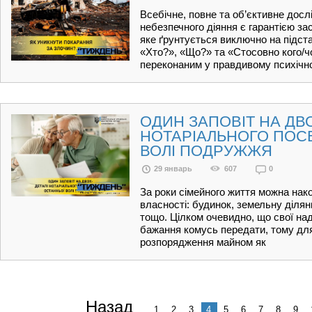
Всебічне, повне та об’єктивне дос
небезпечного діяння є гарантією з
яке ґрунтується виключно на підст
«Хто?», «Що?» та «Стосовно кого/чо
переконаним у правдивому психічн
ОДИН ЗАПОВІТ НА ДВО
НОТАРІАЛЬНОГО ПОС
ВОЛІ ПОДРУЖЖЯ
29 январь
607
0
За роки сімейного життя можна нако
власності: будинок, земельну діля
тощо. Цілком очевидно, що свої на
бажання комусь передати, тому дл
розпорядження майном як
Назад
1
2
3
4
5
6
7
8
9