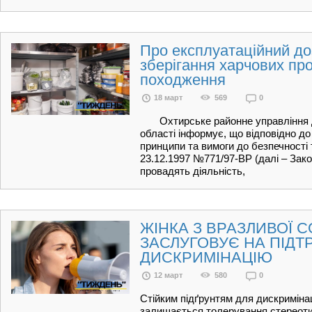
Про експлуатаційний до
зберігання харчових пр
походження
18 март
569
0
Охтирське районне управління 
області інформує, що відповідно до
принципи та вимоги до безпечності 
23.12.1997 №771/97-ВР (далі – Зак
провадять діяльність,
ЖІНКА З ВРАЗЛИВОЇ С
ЗАСЛУГОВУЄ НА ПІДТР
ДИСКРИМІНАЦІЮ
12 март
580
0
Стійким підґрунтям для дискримінац
залишається толерування стереотипі