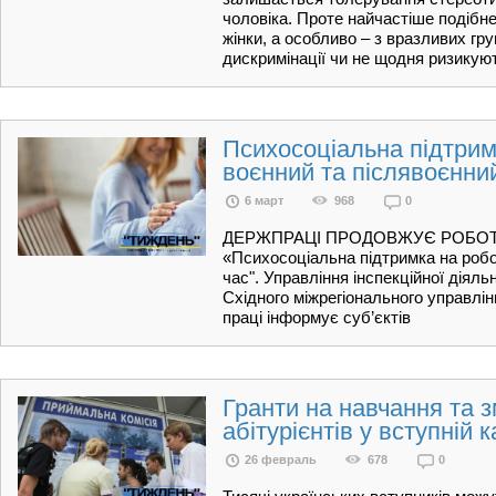
чоловіка. Проте найчастіше подібн
жінки, а особливо – з вразливих гр
дискримінації чи не щодня ризикую
Психосоціальна підтрим
воєнний та післявоєнни
6 март
968
0
ДЕРЖПРАЦІ ПРОДОВЖУЄ РОБОТ
«Психосоціальна підтримка на робо
час". Управління інспекційної діяль
Східного міжрегіонального управлі
праці інформує суб’єктів
Гранти на навчання та з
абітурієнтів у вступній 
26 февраль
678
0