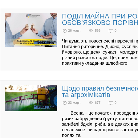
ПОДІЛ МАЙНА ПРИ РО
ОБОВ’ЯЗКОВО ПОРІВ
26 март
566
0
Чи думають новоспечені наречені 
Питання риторичне. Дійсно, суспіл
ймовірно, що деякі сучасні молодя
різний розвиток подій. Це, примір
практики укладання шлюбного
Щодо правил безпечног
та агрохімікатів
23 март
677
0
Весна – це початок проведення по
ризик забруднення ґрунту, питної во
загибелі бджіл, риби, а в деяких в
неналежне чи наднормове застосува
полях та