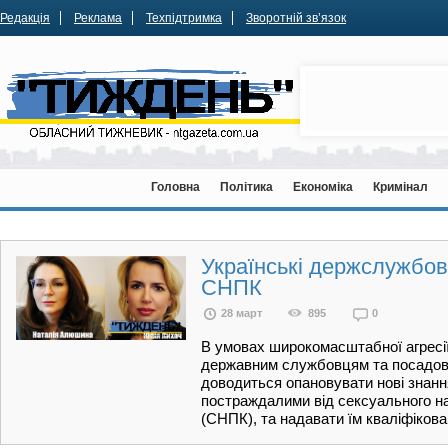
Редакція
Реклама
Техпідтримка
Зворотній зв’язок
Головна
Політика
Економіка
Кримінал
Українські держслужбов
СНПК
28 март
895
0
В умовах широкомасштабної агресії 
державним службовцям та посадов
доводиться опановувати нові знанн
постраждалими від сексуального на
(СНПК), та надавати їм кваліфіков