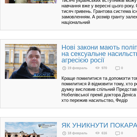
Тисячі українських вступників можу
навчання вже у вересні цього року.
тисяч гривень. Грантова система і
замовленням. А розмір гранту залеж
національний
Нові закони мають полі
на сексуальне насильст
агресією росії
19 февраль
970
0
Краще помилитися та допомогти том
помилитися й відмовити тому, хто 
думку висловив спільний Представн
Нобелівської премії доктора Деніса
хто пережив насильство, Федір
ЯК УНИКНУТИ ПОКАР
18 февраль
616
0