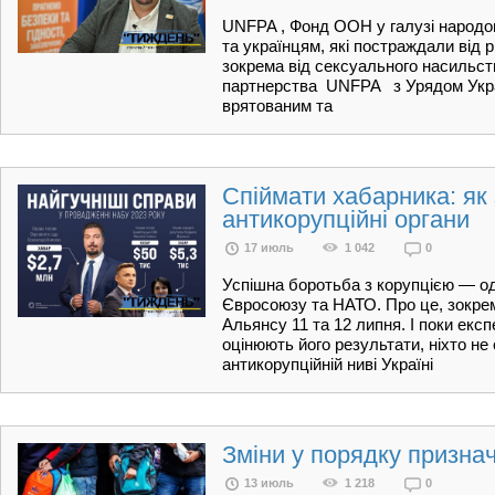
UNFPA , Фонд ООН у галузі народо
та українцям, які постраждали від рі
зокрема від сексуального насильств
партнерства UNFPA з Урядом Украї
врятованим та
Спіймати хабарника: як
антикорупційні органи
17 июль
1 042
0
Успішна боротьба з корупцією — од
Євросоюзу та НАТО. Про це, зокрем
Альянсу 11 та 12 липня. І поки екс
оцінюють його результати, ніхто не
антикорупційній ниві Україні
Зміни у порядку призн
13 июль
1 218
0