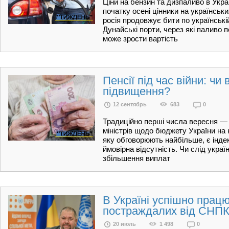
Ціни на бензин та дизпаливо в Укра
початку осені цінники на українсь
росія продовжує бити по українські
Дунайські порти, через які паливо п
може зрости вартість
Пенсії під час війни: чи
підвищення?
12 сентябрь
683
0
Традиційно перші числа вересня — ч
міністрів щодо бюджету України на н
яку обговорюють найбільше, є індекс
ймовірна відсутність. Чи слід укра
збільшення виплат
В Україні успішно прац
постраждалих від СНП
20 июль
1 498
0