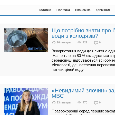
Головна
Політика
Економіка
Кримінал
Що потрібно знати про 
води з колодязів?
26 январь
729
0
Використання води для пиття є од
Наше тіло на 80 % складається з ці
середовищі відбуваються всі обмінн
місцевості, де населення переважн
питних цілей воду
«Невидимий злочин» за
МВС
13 январь
770
0
Правоохоронці серед перших заходя