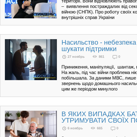
території. Вони відновлюють правоп
– виявлення постраждалих від секс
війною (СНПК). Про роботу своїх ко
внутрішніх справ України
Насильство - небезпека 
шукати підтримки
27 ноябрь
861
0
Приниження, маніпуляції, шантаж, 
На жаль, під час війни проблема н
побільшала. За даними МВС, лише з
звернень щодо домашнього насильс
цим же періодом минулого
В ЯКИХ ВИПАДКАХ БА
УТРИМУВАТИ СВОЇХ П
6 ноябрь
665
0