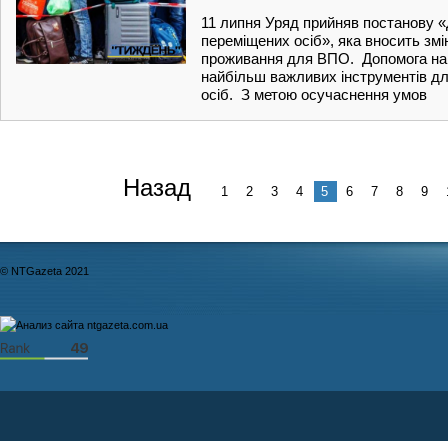
11 липня Уряд прийняв постанову «
переміщених осіб», яка вносить зм
проживання для ВПО. Допомога на
найбільш важливих інструментів д
осіб. З метою осучаснення умов
Назад
1
2
3
4
5
6
7
8
9
© NTGazeta 2021