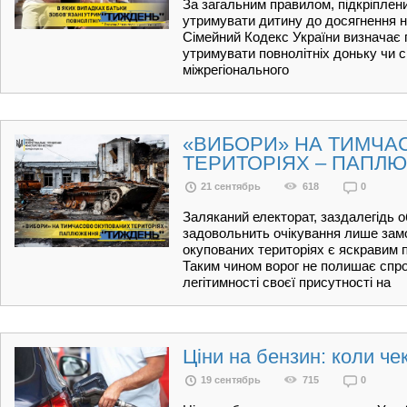
За загальним правилом, підкріплени
утримувати дитину до досягнення не
Сімейний Кодекс України визначає 
утримувати повнолітніх доньку чи си
міжрегіонального
«ВИБОРИ» НА ТИМЧА
ТЕРИТОРІЯХ – ПАПЛЮ
21 сентябрь
618
0
Заляканий електорат, заздалегідь о
задовольнить очікування лише зам
окупованих територіях є яскравим 
Таким чином ворог не полишає спро
легітимності своєї присутності на
Ціни на бензин: коли че
19 сентябрь
715
0