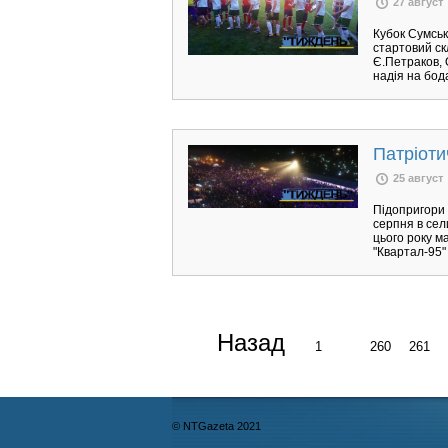
27 август
Кубок Сумськ
стартовий скл
Є.Петраков, 
надія на бод
Патріоти
25 август
Підопригори 
серпня в сел
цього року м
"Квартал-95"
Назад
1
...
260
261
© NTGazeta 2021