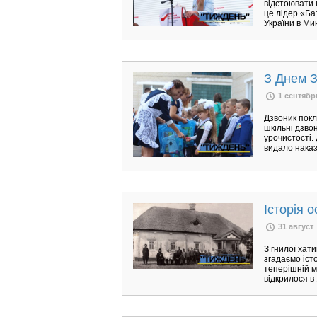
відстоювати 
це лідер «Ба
України в Ми
З Днем 
1 сентябр
Дзвоник покл
шкільні дзво
урочистості.
видало наказ
Історія 
31 август
З гнилої хат
згадаємо іст
теперішній м
відкрилося в