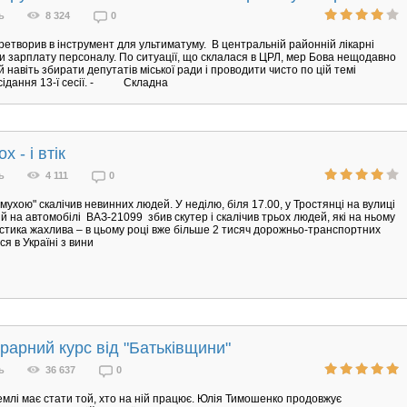
ь
8 324
0
ретворив в інструмент для ультиматуму. В центральній районній лікарні
и зарплату персоналу. По ситуації, що склалася в ЦРЛ, мер Бова нещодавно
 навіть збирати депутатів міської ради і проводити чисто по цій темі
сідання 13-ї сесії. - Складна
х - і втік
ь
4 111
0
 мухою" скалічив невинних людей. У неділю, біля 17.00, у Тростянці на вулиці
дій на автомобілі ВАЗ-21099 збив скутер і скалічив трьох людей, які на ньому
стика жахлива – в цьому році вже більше 2 тисяч дорожньо-транспортних
я в Україні з вини
рарний курс від "Батьківщини"
ь
36 637
0
млі має стати той, хто на ній працює. Юлія Тимошенко продовжує