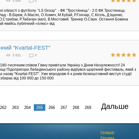
3 594
0
ої області з футболу. “LS Group” - ФК “Тростянець” - 2:0 ФК Тростянець:
ад - В.Бірюк, А.Масло, О.Хомич, М.Кубай, Р.Гончар, С.Кісіль, Д.Іщенко,
О.Стрибак, Р.Табачун (кап), В.Мостовий. Тренер О.Сікун. Остання Бовина
ай якийсь публічний «плюс» від
чний "Kvartal-FEST"
3 931
0
180-тисячним співом Гімну привітали Україну з Днем Незалежності! 24
ищі Підопригори Лебединського району відбувся щорічний фестиваль, який з
ає назву "Kvartal-FEST". Уже впродовж 4-х років безкоштовний виступ студії
 збирає від 100 000 до 150 000
Дальше
262
263
264
265
266
267
268
269
Редакція
Реклама