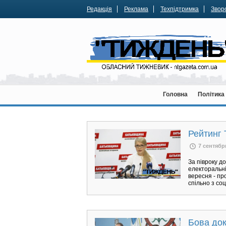
Редакція
Реклама
Техпідтримка
Зворо
Головна
Політика
Рейтинг 
7 сентябр
За півроку д
електоральні
вересня - пр
спільно з со
Бова док