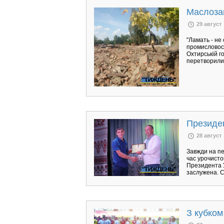
Маслозав
29 август
"Ламать - не 
промисловост
Охтирській г
перетворили 
Президе
28 август
Завжди на пе
час урочисто
Президента У
заслужена. С
З кубком