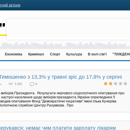
тній зв’язок
Економіка
Кримінал
Спорт
Культура
В колі сім’ї
"ТИЖДЕН
Тимошенко з 13,3% у травні зріс до 17,8% у серпні
ь
3 281
0
о виборів Президента. Результати чергового соціологічного опитування про
 настрої населення щодо виборів президента України оприлюднені 5
оводив опитування Фонд "Демократичні ініціативи" імені Ілька Кучеріва
ціологічною службою Центру Разумкова. Про
ерувався: немає чим платити зарплату лікарям