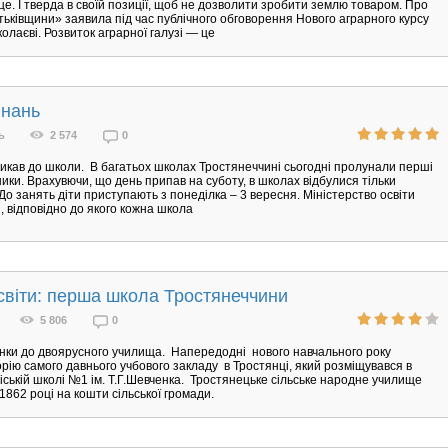
це. І тверда в своїй позиції, щоб не дозволити зробити землю товаром. Про
тьківщини» заявила під час публічного обговорення Нового аграрного курсу
колаєві. Розвиток аграрної галузі — це
Знань
ь
2 574
0
икав до школи. В багатьох школах Тростянеччині сьогодні пролунали перші
ники. Врахувючи, що день припав на суботу, в школах відбулися тільки
 До занять діти приступають з понеділка – 3 вересня. Міністерство освіти
, відповідно до якого кожна школа
освіти: перша школа Тростянеччини
5 806
0
инки до двоярусного училища. Напередодні нового навчального року
орію самого давнього учбового закладу в Тростянці, який розміщувався в
іській школі №1 ім. Т.Г.Шевченка. Тростянецьке сільське народне училище
 1862 році на кошти сільської громади.