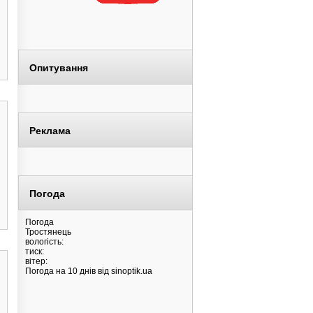
Опитування
Реклама
Погода
Погода
Тростянець
вологість:
тиск:
вітер:
Погода на 10 днів від
sinoptik.ua