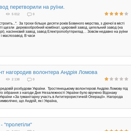
од перетворили на руїни.
5 012
0
строить...". За трохи більше десяти років Бовиного мерства, з діючої в місті
і щезли деревообробний комбінат, цукровий завод, цегельний завод (на
орі), насіннєвий завод, завод Електропобутприлад… Зовсім недавно на руїни
і маслозавод. В часи
нт нагородив волонтера Андрія Ломова
2 138
0
редовій розбудови України. Тростянецькому волонтерові Андрію Ломову під
го зібрання з нагоди Дня Незалежності України було вручено Відзнаку
країни «За гуманітарну участь в Антитерористичній Операції». Нагорода
имволічно, що Андрій, як і Україна,
 - "пролетіли"