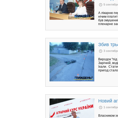
5 сентябр
А лікарню пе
нічим платит
був змушений
пленарне за
Збив трьо
3 сентябр
Виродок "під
Зарічній, во
їхали. Стати
пригод сталос
Новий аг
1 сентябр
Власником зе