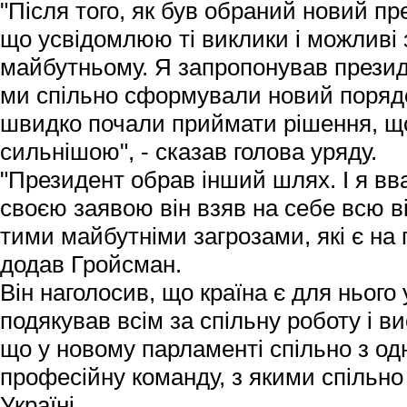
"Після того, як був обраний новий пре
що усвідомлюю ті виклики і можливі з
майбутньому. Я запропонував презид
ми спільно сформували новий порядо
швидко почали приймати рішення, щ
сильнішою", - сказав голова уряду.
"Президент обрав інший шлях. І я вв
своєю заявою він взяв на себе всю в
тими майбутніми загрозами, які є на 
додав Гройсман.
Він наголосив, що країна є для нього 
подякував всім за спільну роботу і в
що у новому парламенті спільно з 
професійну команду, з якими спільно
Україні.