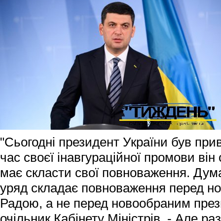
"Сьогодні президент України був при
час своєї інавгураційної промови він
має скласти свої повноваження. Дума
уряд складає повноваження перед 
Радою, а не перед новообраним през
очільник Кабінету Міністрів. - Але ра