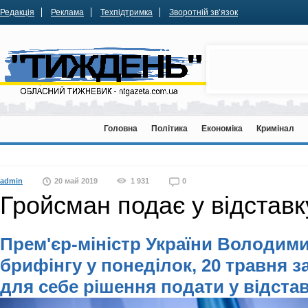
Редакція
Реклама
Техпідтримка
Зворотній зв’язок
Головна
Політика
Економіка
Кримінал
admin
20 май 2019
1 931
0
Гройсман подає у відставк
Прем'єр-міністр України Володим
брифінгу у понеділок, 20 травня
з
для себе рішення подати у відстав