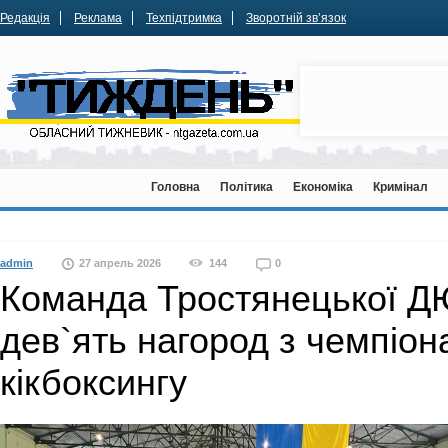
Редакція
Реклама
Техпідтримка
Зворотній зв’язок
Головна
Політика
Економіка
Кримінал
admin
27 апрель 2026
144
0
Команда Тростянецької 
дев`ять нагород з чемпіон
кікбоксингу