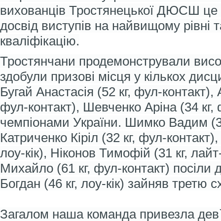
вихованців Тростянецької ДЮСШ це 
досвід виступів на найвищому рівні 
кваліфікацію.
Тростянчани продемонстрували висок
здобули призові місця у кількох дисци
Бугай Анастасія (52 кг, фул-контакт), 
фул-контакт), Шевченко Аріна (34 кг,
чемпіонами України. Шимко Вадим (31 
Катриченко Кіріл (32 кг, фул-контакт),
лоу-кік), Ніконов Тимофій (31 кг, лай
Михайло (61 кг, фул-контакт) посіли д
Богдан (46 кг, лоу-кік) зайняв третю 
Загалом наша команда привезла дев