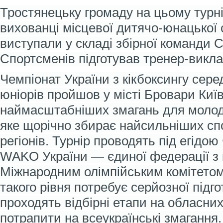
Тростянецьку громаду на цьому турн
вихованці місцевої дитячо-юнацької 
виступали у складі збірної команди С
Спортсменів підготував тренер-викла
Чемпіонат України з кікбоксингу серед
юніорів пройшов у місті Бровари Київ
наймасштабніших змагань для молоди
яке щорічно збирає найсильніших спо
регіонів. Турнір проводять під егідою
WAKO України — єдиної федерації з к
Міжнародним олімпійським комітетом
такого рівня потребує серйозної підг
проходять відбірні етапи на обласни
потрапити на всеукраїнські змагання