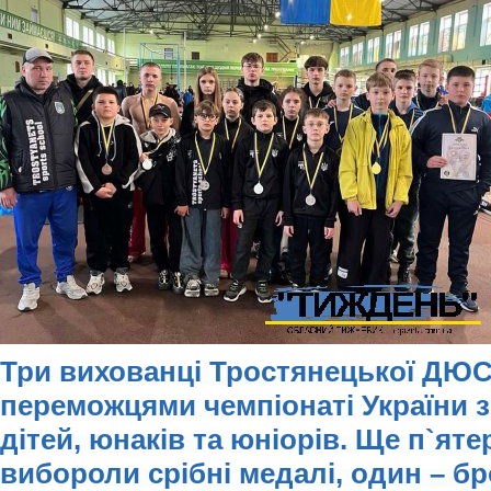
Три вихованці Тростянецької ДЮ
переможцями чемпіонаті України з
дітей, юнаків та юніорів. Ще п`ят
вибороли срібні медалі, один – бр