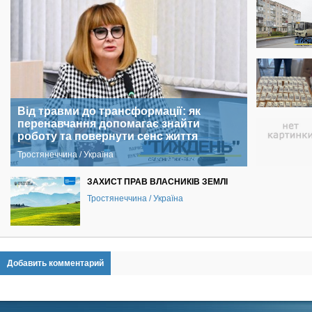
Від травми до трансформації: як
перенавчання допомагає знайти
роботу та повернути сенс життя
Тростянеччина / Україна
ЗАХИСТ ПРАВ ВЛАСНИКІВ ЗЕМЛІ
Тростянеччина / Україна
Добавить комментарий