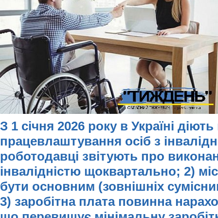
З 1 січня 2026 року в Україні діют
працевлаштування осіб з інвалідні
роботодавці звітують про виконан
інвалідністю щоквартально; 2) мі
бути основним (зовнішніх сумісни
3) заробітна плата повинна нарахо
що перевищує мінімальну заробітн