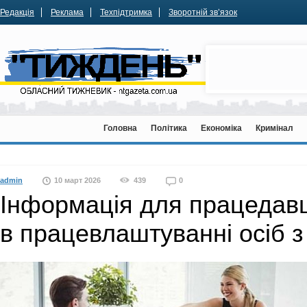
Редакція
Реклама
Техпідтримка
Зворотній зв’язок
Головна
Політика
Економіка
Кримінал
admin
10 март 2026
439
0
Інформація для працедавц
в працевлаштуванні осіб з