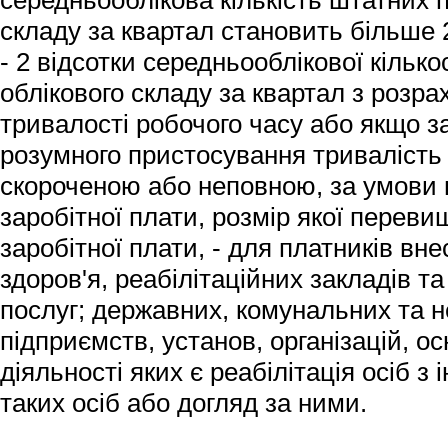
середньооблікова кількість штатних п
складу за квартал становить більше 2
- 2 відсотки середньооблікової кілько
облікового складу за квартал з розр
тривалості робочого часу або якщо за
розумного пристосування тривалість 
скороченою або неповною, за умови 
заробітної плати, розмір якої переви
заробітної плати, - для платників вн
здоров'я, реабілітаційних закладів т
послуг; державних, комунальних та 
підприємств, установ, організацій, 
діяльності яких є реабілітація осіб з
таких осіб або догляд за ними.