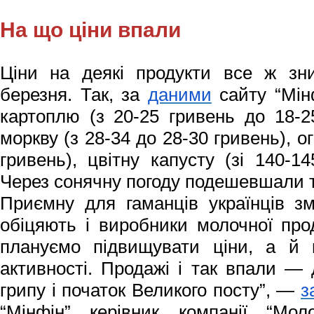
На що ціни впали
Ціни на деякі продукти все ж зн
березня. Так, за
даними
сайту “Мінф
картоплю (з 20-25 гривень до 18-25
моркву (з 28-34 до 28-30 гривень), ог
гривень), цвітну капусту (зі 140-1
Через сонячну погоду подешевшали т
Приємну для гаманців українців з
обіцяють і виробники молочної про
плануємо підвищувати ціни, а й 
активності. Продажі і так впали — 
грипу і початок Великого посту”, —
з
“Мінфін” керівник компанії “Мол