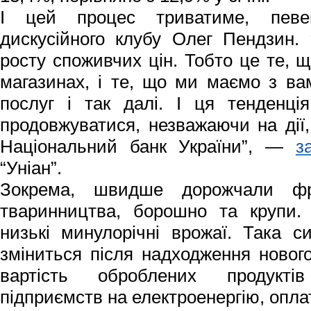
І цей процес триватиме, певе
дискусійного клубу Олег Пендзин.
росту споживчих цін. Тобто це те, 
магазинах, і те, що ми маємо з ва
послуг і так далі. І ця тенденці
продовжуватися, незважаючи на дії,
Національний банк України”, —
з
“Уніан”.
Зокрема, швидше дорожчали фру
тваринництва, борошно та крупи.
низькі минулорічні врожаї. Така си
зміниться після надходження новог
вартість оброблених продукті
підприємств на електроенергію, оплату