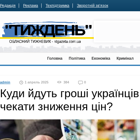
Редакція
Реклама
Техпідтримка
Зворотній зв’язок
Головна
Політика
Економіка
Кримінал
admin
1 апрель 2025
384
0
Куди йдуть гроші українців
чекати зниження цін?