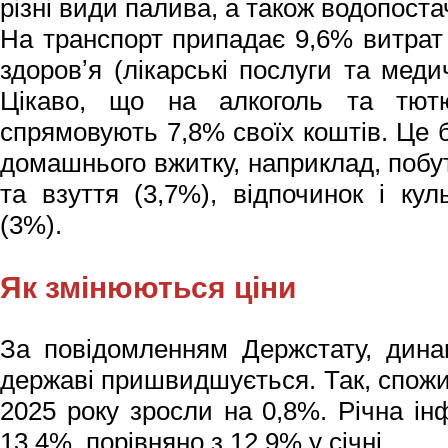
різні види палива, а також водопоста
На транспорт припадає 9,6% витрат 
здоровʼя (лікарські послуги та мед
Цікаво, що на алкоголь та тютю
спрямовують 7,8% своїх коштів. Це 
домашнього вжитку, наприклад, побут
та взуття (3,7%), відпочинок і кул
(3%).
Як змінюються ціни
За повідомленням Держстату, дина
державі пришвидшується. Так, споживч
2025 року зросли на 0,8%. Річна ін
13,4%, порівняно з 12,9% у січні.