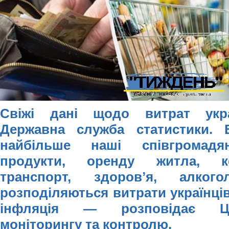
Свіжі дані щодо витрат укр
Державна служба статистики. В
найбільше наші співгромад
продукти, оренду житла, ко
транспорт, здоровʼя, алк
розподіляються витрати українців
інфляція — розповідає Це
моніторингу та контролю.