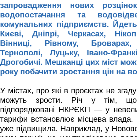
запровадження нових розцінок
водопостачання та водовід
комунальних підприємств. Йдет
Києві, Дніпрі, Черкасах, Ніко
Вінниці, Рівному, Броварах,
Тернополі, Луцьку, Івано-Франк
Дрогобичі. Мешканці цих міст мож
року побачити зростання цін на во
У містах, про які в проєктах не згад
можуть зрости. Річ у тім, що
підпорядковані НКРЄКП — у невели
тарифи встановлює місцева влада. 
уже підвищила. Наприклад, у Новово