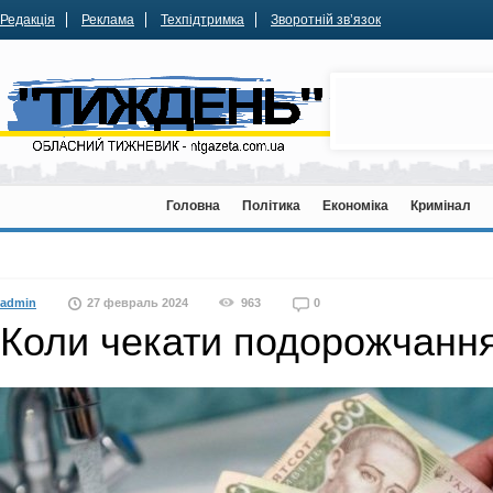
Редакція
Реклама
Техпідтримка
Зворотній зв’язок
Головна
Політика
Економіка
Кримінал
admin
27 февраль 2024
963
0
Коли чекати подорожчанн