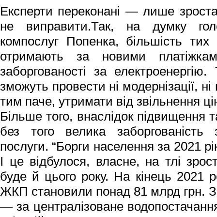
Експерти переконані — лише зрост
не виправити.Так, на думку гол
компослуг Попенка, більшість тих 
отримають за новими платіжкам
заборгованості за електроенергію.
зможуть провести ні модернізації, ні 
тим паче, утримати від звільнення ці
Більше того, внаслідок підвищення т
без того велика заборгованість 
послуги. “Борги населення за 2021 рі
І це відбулося, власне, на тлі зро
буде й цього року. На кінець 2021 
ЖКП становили понад 81 млрд грн. З
— за централізоване водопостачання