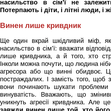
насильство в сім’ї не залежит
Потерпають і діти, і літні люди, і ж
Винен лише кривдник
Ще один вкрай шкідливий міф, як
насильство в сім’ї: вважати відпов
лише кривдника, а й того, хто ст
Інколи можна почути, що людина ніб
агресора або що винні обидвоє. Ц
постраждалих. І замість того, щоб 
вони починають шукати проблеми 
винуватість. Вважають, що змінив
уникнуть агресії кривдника. Але ц
завжди винен лише той, хто його