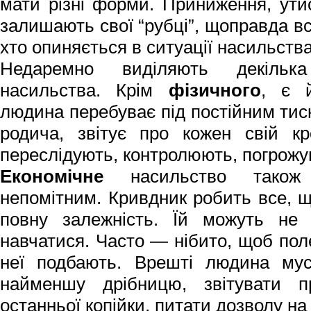
мати різні форми. Приниження, ути
залишають свої “рубці”, щоправда все
хто опиняється в ситуації насильств
Недаремно виділяють декільк
насильства. Крім
фізичного
, є
людина перебуває під постійним тис
родича, звітує про кожен свій к
переслідують, контролюють, погрож
Економічне
насильство також 
непомітним. Кривдник робить все, 
повну залежність. Їй можуть не
навчатися. Часто — нібито, щоб пол
неї подбають. Врешті людина мус
найменшу дрібницю, звітувати 
останньої копійки, питати дозволу на