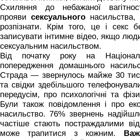
Схиляння до небажаної вагітн
прояви
сексуального
насильства, 
розпізнати. Крім того, це і секс 
записувати інтимне відео, якщо люди
сексуальним насильством.
Від початку року на Націонал
попередження домашнього насильст
Страда — звернулось майже 30 тис
та свідки здебільшого телефонували
передусім, про психологічні та фіз
Були також повідомлення і про ек
насильство. 76% звернень надійшло
частіше стають постраждалими від
може трапитися з кожним.
Важ