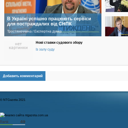
В Україні успішно працюють сервіси
для постраждалих від СНПК
Тростянеччина / Експертна думка
Нові ставки судового збору
Із залу суду
Добавить комментарий
© NTGazeta 2021