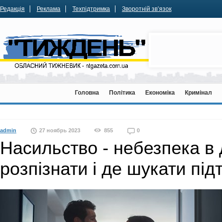
Редакція
Реклама
Техпідтримка
Зворотній зв’язок
Головна
Політика
Економіка
Кримінал
admin
27 ноябрь 2023
855
0
Насильство - небезпека в 
розпізнати і де шукати під