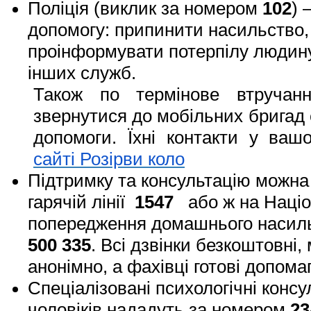
Поліція (виклик за номером
102
)
допомогу: припинити насильство,
проінформувати потерпілу людину 
інших служб.
Також по термінове втручан
звернутися до мобільних бригад 
допомоги. Їхні контакти у ваш
сайті Розірви коло
Підтримку та консультацію можна
гарячій лінії
1547
або ж на Націона
попередження домашнього насил
500 335
. Всі дзвінки безкоштовні
анонімно, а фахівці готові допома
Спеціалізовані психологічні консу
чоловіків нададуть за номером
23