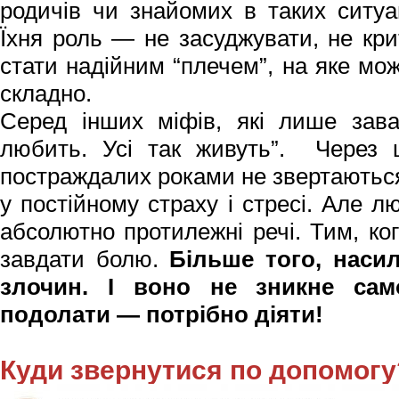
родичів чи знайомих в таких ситу
Їхня роль
— не засуджувати, не кри
стати надійним “плечем”, на яке мо
складно.
Серед інших міфів, які лише зава
любить. Усі так живуть”. Через 
постраждалих роками не звертаються
у постійному страху і стресі. Але 
абсолютно протилежні речі. Тим, ко
завдати болю.
Більше того, наси
злочин. І воно не зникне са
подолати — потрібно діяти!
Куди звернутися по допомогу