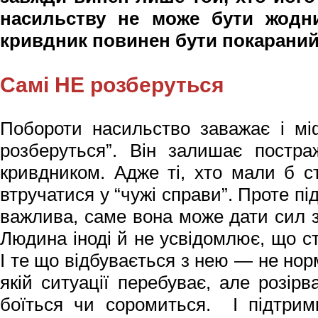
насильству не може бути жодн
кривдник повинен бути покараний
Самі НЕ розберуться
Побороти насильство заважає і міф
розберуться”. Він залишає постр
кривдником. Адже ті, хто мали б с
втручатися у “чужі справи”. Проте п
важлива, саме вона може дати сил з
Людина іноді й не усвідомлює, що с
І те що відбувається з нею — не нор
якій ситуації перебуває, але розір
боїться чи соромиться. І підтрим