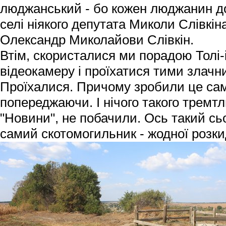
люджанський - бо кожен люджанин до
селі ніякого депутата Миколи Слівкіна
Олександр Миколайови Слівкін.
Втім, скористалися ми порадою Толі-
відеокамеру і проїхатися тими злачн
Проїхалися. Причому зробили це самос
попереджаючи. І нічого такого тремтл
"Новини", не побачили. Ось такий сь
самий скотомогильник - жодної розки