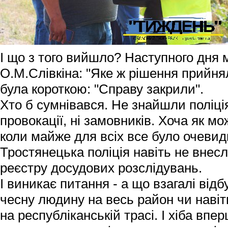
І що з того вийшло? Наступного дня 
О.М.Слівкіна: "Яке ж рішення прийнял
була короткою: "Справу закрили".
Хто б сумнівався. Не знайшли поліці
провокації, ні замовників. Хоча як мо
коли майже для всіх все було очевид
Тростянецька поліція навіть не внес
реєстру досудових розслідувань.
І виникає питання - а що взагалі від
чесну людину на весь район чи навіт
на республіканській трасі. І хіба впе