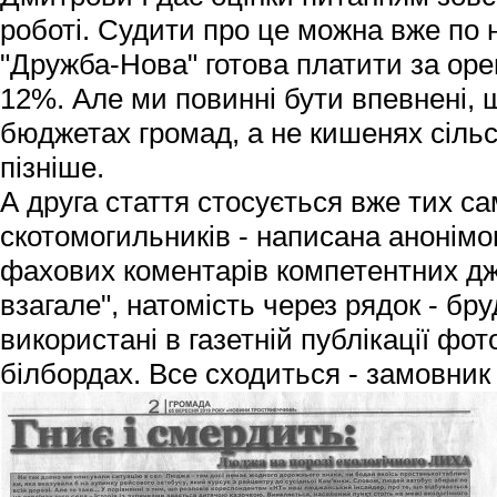
роботі. Судити про це можна вже по н
"Дружба-Нова" готова платити за орен
12%. Але ми повинні бути впевнені, 
бюджетах громад, а не кишенях сільсь
пізніше.
А друга стаття стосується вже тих 
скотомогильників - написана анонімо
фахових коментарів компетентних дж
взагале", натомість через рядок - бруд
використані в газетній публікації фото
білбордах. Все сходиться - замовник і 