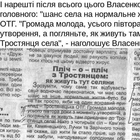
І нарешті після всього цього Власенк
головного: "шанс села на нормальне 
ОТГ. "Громада молода, усього півтор
утворення, а погляньте, як живуть та
Тростянця села", - наголошує Власен