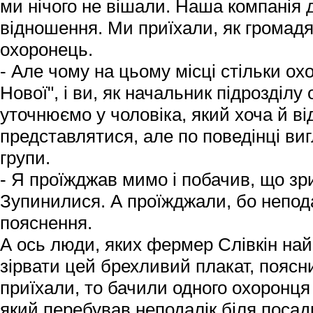
ми нічого не вішали. Наша компанія д
відношення. Ми приїхали, як громадя
охоронець.
- Але чому на цьому місці стільки о
Нової", і ви, як начальник підрозділу
уточнюємо у чоловіка, який хоча й в
представлятися, але по поведінці виг
групи.
- Я проїжджав мимо і побачив, що зр
Зупинилися. А проїжджали, бо непода
пояснення.
А ось люди, яких фермер Слівкін най
зірвати цей брехливий плакат, поясн
приїхали, то бачили одного охоронц
який перебував неподалік біля посадк