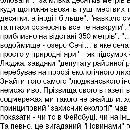
блювати", "за кілька десятків метрів
куди щотижня звозять туші мертвих 
десятки, а іноді і більше", "навколо
та птахи розносять все те навкруги",
приблизно на відстані 350 метрів", "
водоймище - озеро Сечі… в яке сеча
просто у природні яри". І як підсумок
Люджа, завдяки "депутату районної р
перебуває на порозі екологічного лих
Знайти того самого "люджанського ін
неможливо. Прізвища свого в газеті ві
соцмережах ми такого не знайшли, х
принциповий "захисник екології" мав
показати - чи то в Фейсбуці, чи на інш
Та певно, це вигаданий "Новинами" г