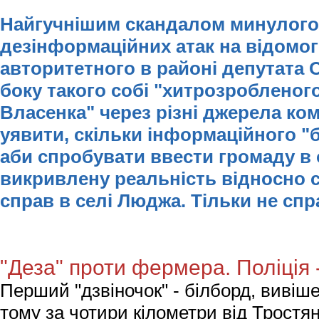
Найгучнішим скандалом минулого 
дезінформаційних атак на відомог
авторитетного в районі депутата 
боку такого собі "хитрозробленог
Власенка" через різні джерела ком
уявити, скільки інформаційного "
аби спробувати ввести громаду в 
викривлену реальність відносно 
справ в селі Люджа. Тільки не сп
"Деза" проти фермера. Поліція -
Перший "дзвіночок" - білборд, вивіш
тому за чотири кілометри від Тростян