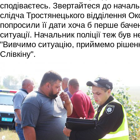
сподіваєтесь. Звертайтеся до началь
слідча Тростянецького відділення Ок
попросили її дати хоча б перше баче
ситуації. Начальник поліції теж був н
"Вивчимо ситуацію, приймемо рішен
Слівкіну".