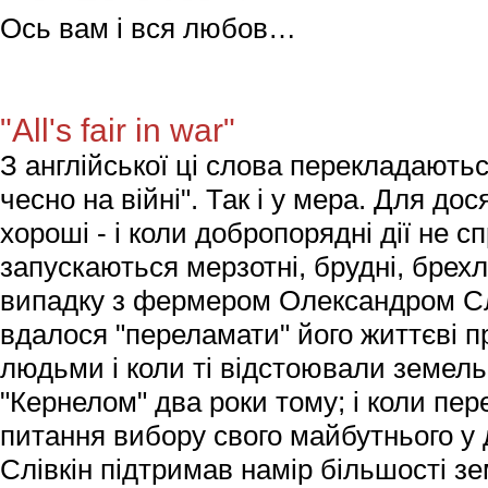
Ось вам і вся любов…
"All's fair in war"
З англійської ці слова перекладаютьс
чесно на війні". Так і у мера. Для дося
хороші - і коли добропорядні дії не с
запускаються мерзотні, брудні, брехли
випадку з фермером Олександром Сл
вдалося "переламати" його життєві п
людьми і коли ті відстоювали земельн
"Кернелом" два роки тому; і коли пе
питання вибору свого майбутнього у д
Слівкін підтримав намір більшості з