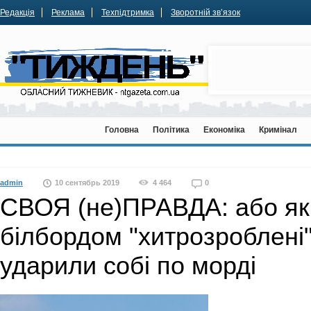
Редакція
Реклама
Техпідтримка
Зворотній зв’язок
Головна
Політика
Економіка
Кримінал
admin
10 сентябрь 2019
4 464
0
СВОЯ (не)ПРАВДА: або як
білбордом "хитрозроблені
ударили собі по морді