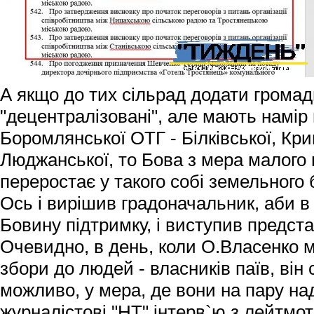
А якщо до тих сільрад додати громади
"децентралізовані", але мають намір
Боромлянської ОТГ - Білківської, Кри
Люджанської, то Бова з мера малого 
переростає у такого собі земельного 
Ось і вирішив градоначальник, аби в й
Бовину підтримку, і виступив предст
Очевидно, в день, коли О.Власенко м
збори до людей - власників паїв, він с
можливо, у мера, де вони на пару н
журналістові "НТ" інтерв`ю з лейтмо