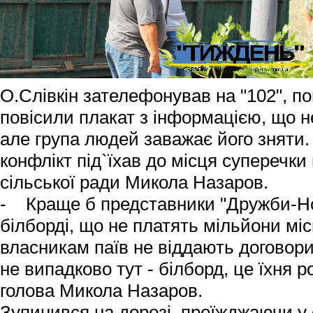
О.Слівкін зателефонував на "102", п
повісили плакат з інформацією, що не
але група людей заважає його зняти.
конфлікт під`їхав до місця суперечки
сільської ради Микола Назаров.
- Краще б представники "Дружби-Но
білборді, що не платять мільйони м
власникам паїв не віддають договори
не випадково тут - білборд, це їхня р
голова Микола Назаров.
Зупинився на дорозі, проїжджаючи у 