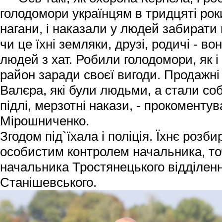
голодомори українцям в тридцяті роки
нагани, і наказали у людей забирати 
чи це їхні земляки, друзі, родичі - в
людей з хат. Робили голодомори, як і
район заради своєї вигоди. Продажні 
Валєра, які були людьми, а стали со
підлі, мерзотні накази, - прокоменту
Мірошниченко.
Згодом під`їхала і поліція. Їхнє розб
особистим контролем начальника, точ
начальника Тростянецького відділенн
Станішевського.