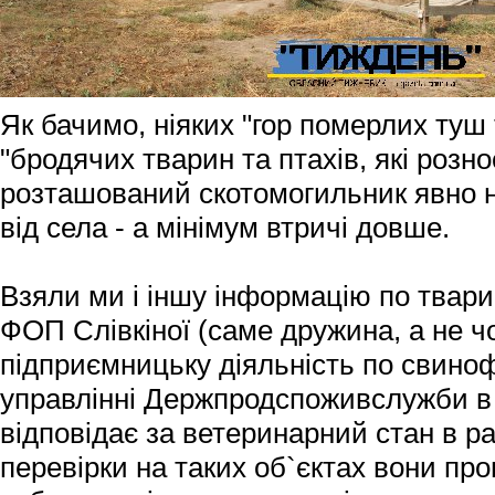
Як бачимо, ніяких "гор померлих туш 
"бродячих тварин та птахів, які розно
розташований скотомогильник явно н
від села - а мінімум втричі довше.
Взяли ми і іншу інформацію по твар
ФОП Слівкіної (саме дружина, а не ч
підприємницьку діяльність по свино
управлінні Держпродспоживслужби в 
відповідає за ветеринарний стан в ра
перевірки на таких об`єктах вони пр