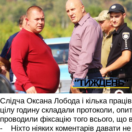
Слідча Оксана Лобода і кілька праців
цілу годину складали протоколи, опит
проводили фіксацію того всього, що 
- Ніхто ніяких коментарів давати не