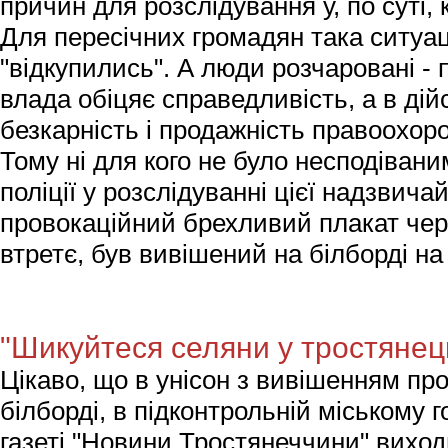
причин для розслідування у, по суті,
Для пересічних громадян така ситуац
"відкупились". А люди розчаровані - 
влада обіцяє справедливість, а в дійс
безкарність і продажність правоохор
Тому ні для кого не було несподівани
поліції у розслідуванні цієї надзвичай
провокаційний брехливий плакат чер
втретє, був вивішений на білборді на 
"Шикуйтеся селяни у тростянец
Цікаво, що в унісон з вивішенням пр
білборді, в підконтрольній міському 
газеті "Новини Тростянеччини" виход