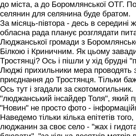
до міста, а до Боромлянської ОТГ. П
селянин для селянина буде братом.
За місяць-півтора - десь в середині 
обласна рада планує розглядати пит
Люджанської громади з Боромлянськ
Білкою і Криничним. Як цьому завад
Тростянці? Ось і пішли у хід брудні "
Люджі прихильники мера проводять зб
приєднання до Тростянця. Тільки баж
Ось тут і згадали за скотомогильник
"люджанський інсайдер Толя", який п
"Новин" не просто фото - інформацій
Наведемо тільки кілька епітетів того
люджанин за своє село - "жах і гидота