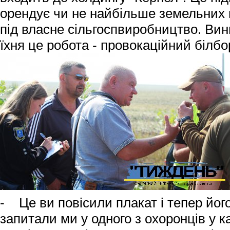
орендує чи не найбільше земельних п
під власне сільгоспвиробництво. Вин
їхня це робота - провокаційний білб
- Це ви повісили плакат і тепер йог
запитали ми у одного з охоронців у к