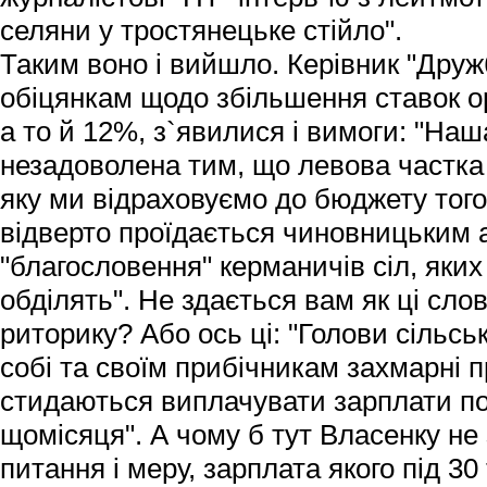
селяни у тростянецьке стійло".
Таким воно і вийшло. Керівник "Друж
обіцянкам щодо збільшення ставок оре
а то й 12%, з`явилися і вимоги: "Наш
незадоволена тим, що левова частка
яку ми відраховуємо до бюджету того
відверто проїдається чиновницьким а
"благословення" керманичів сіл, яки
обділять". Не здається вам як ці сло
риторику? Або ось ці: "Голови сільс
собі та своїм прибічникам захмарні п
стидаються виплачувати зарплати по
щомісяця". А чому б тут Власенку не
питання і меру, зарплата якого під 3