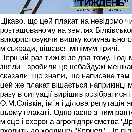
Цікаво, що цей плакат на невідомо чи
розташованому на землях Білківської
використовуючи вишку комунального
міськради, вішався мінімум тричі.
Перший раз тижня зо два тому. Тоді м
зняли - зробили це небайдужі мешкан
сказали, що знали, що написане там 
цей же плакат вішається наприкінці 
разу в ситуації вирішив розібратися
О.М.Слівкін, ім`я і ділова репутація 
цьому плакаті. Одночасно з ним рапт
місце і охорона агропідприємства "Д
входить до холдингу "Кернел". Це пі