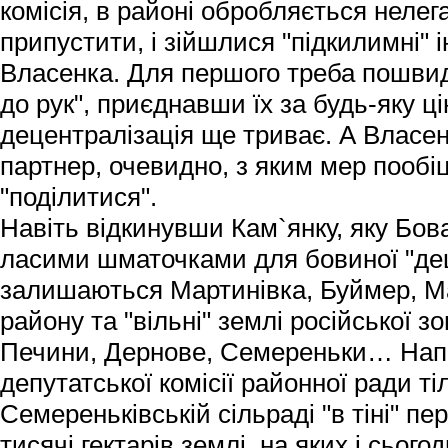
комісія, в районі обробляється нелег
припустити, і зійшлися "підкилимні" 
Власенка. Для першого треба пошвид
до рук", приєднавши їх за будь-яку ці
децентралізація ще триває. А Власенк
партнер, очевидно, з яким мер пообіц
"поділитися".
Навіть відкинувши Кам`янку, яку Бова
ласими шматочками для бовиної "дец
залишаються Мартинівка, Буймер, М
району та "вільні" землі російської з
Печини, Дернове, Семереньки… Напр
депутатської комісії районної ради ті
Семереньківській сільраді "в тіні" пе
тисячі гектарів землі, на яких і сього