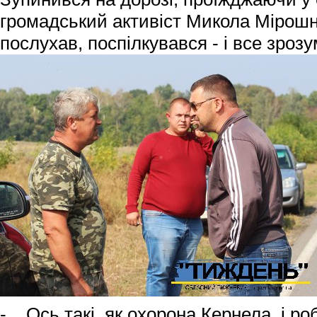
громадський активіст Микола Мірошн
послухав, поспілкувався - і все зрозу
- Ось такі, як охорона Кернела, і ро