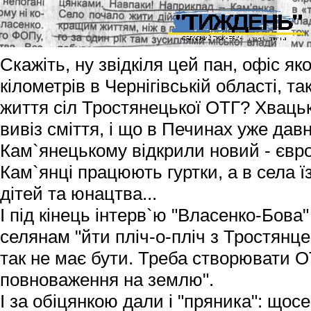
Скажіть, ну звідкіля цей пан, офіс як
кілометрів в Чернігівській області, т
життя сіл Тростянецької ОТГ? Хвацько
вивіз сміття, і що в Печинах уже дав
Кам`янецькому відкрили новий - євр
Кам`янці працюють гуртки, а в села 
дітей та юнацтва...
І під кінець інтерв`ю "Власенко-Бова
селянам "йти пліч-о-пліч з Тростянце
так не має бути. Треба створювати О
повноваження на землю".
І за обіцянкою дали і "пряника": щос