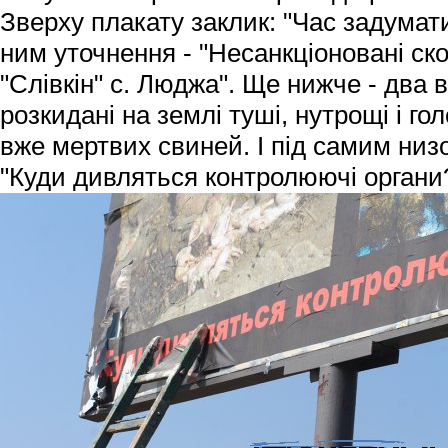
Зверху плакату заклик: "Час задумати
ним уточнення - "Несанкціоновані с
"Слівкін" с. Люджа". Ще нижче - два 
розкидані на землі туші, нутрощі і го
вже мертвих свиней. І під самим низо
"Куди дивляться контролюючі органи?