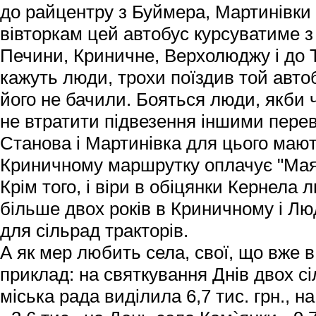
до райцентру з Буймера, Мартинівки і
вівторкам цей автобус курсуватиме 
Печини, Криничне, Верхолюджу і до 
кажуть люди, трохи поїздив той авто
його не бачили. Бояться люди, якби 
не втратити підвезення іншими перев
Станова і Мартинівка для цього мают
Криничному маршрутку оплачує "Мая
Крім того, і віри в обіцянки Кернела
більше двох років в Криничному і Лю
для сільрад тракторів.
А як мер любить села, свої, що вже в
приклад: на святкування Днів двох сі
міська рада виділила 6,7 тис. грн.,
на