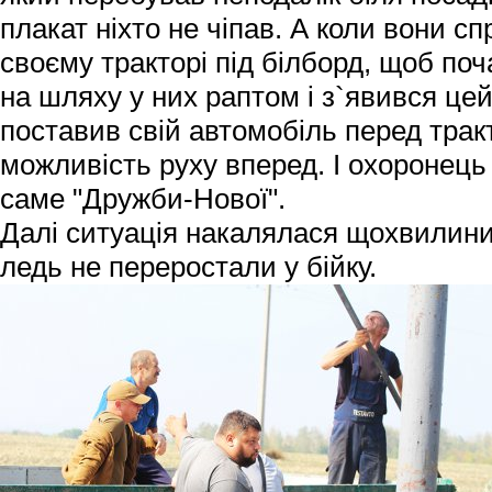
плакат ніхто не чіпав. А коли вони сп
своєму тракторі під білборд, щоб поч
на шляху у них раптом і з`явився це
поставив свій автомобіль перед тра
можливість руху вперед. І охоронець
саме "Дружби-Нової".
Далі ситуація накалялася щохвилини
ледь не переростали у бійку.