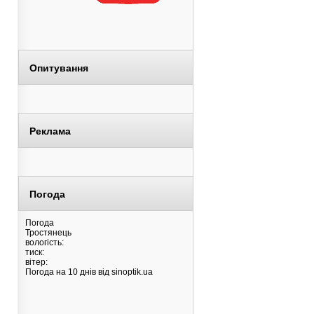
Опитування
Реклама
Погода
Погода
Тростянець
вологість:
тиск:
вітер:
Погода на 10 днів від
sinoptik.ua