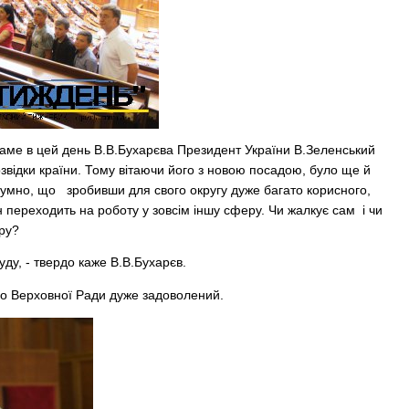
 саме в цей день В.В.Бухарєва Президент України В.Зеленський
відки країни. Тому вітаючи його з новою посадою, було ще й
й сумно, що зробивши для свого округу дуже багато корисного,
 переходить на роботу у зовсім іншу сферу. Чи жалкує сам і чи
єру?
уду, - твердо каже В.В.Бухарєв.
м до Верховної Ради дуже задоволений.