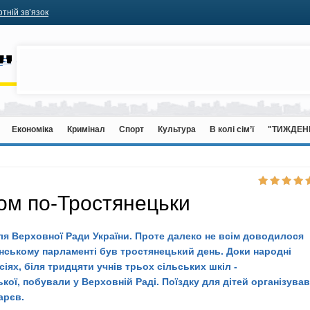
тній зв’язок
Економіка
Кримінал
Спорт
Культура
В колі сім’ї
"ТИЖДЕН
ом по-Тростянецьки
вля Верховної Ради України. Проте далеко не всім доводилося
їнському парламенті був тростянецький день. Доки народні
сіях, біля тридцяти учнів трьох сільських шкіл -
кої, побували у Верховній Раді. Поїздку для дітей організував
арєв.