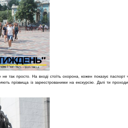
не так просто. На вході стоїть охорона, кожен показує паспорт 
яють прі­звища із зареєстрованими на екскурсію. Да­лі ти проход