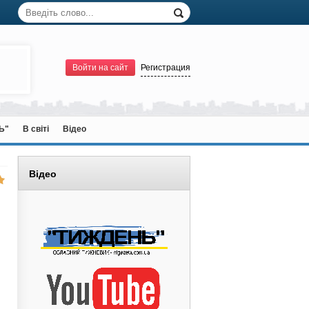
Войти на сайт
Регистрация
Ь"
В світі
Відео
Відео