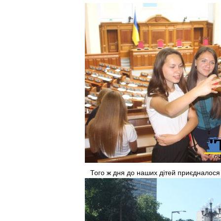
Того ж дня до наших дітей приєдналося