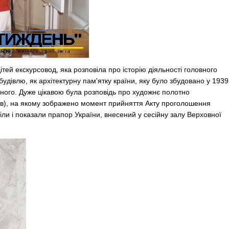
ітей екскурсовод, яка розповіла про історію діяльності головного
удівлю, як архітектурну пам'ятку країни, яку було збудовано у 1939
тного. Дуже цікавою була розповідь про художнє полотно
ов), на якому зображено момент прийняття Акту проголошення
іли і показали прапор України, внесений у сесійну залу Верховної