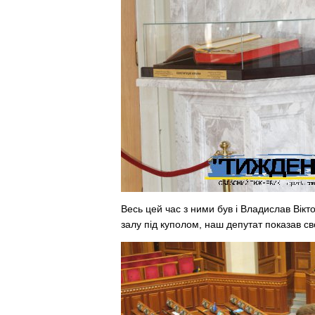
Весь цей час з ними був і Владислав Вікт
залу під куполом, наш депутат показав св