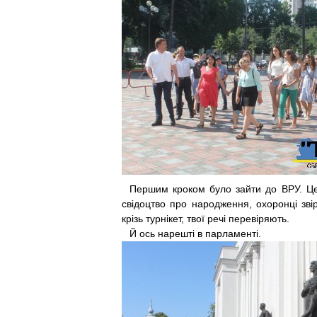
Першим кроком було зайти до ВРУ. Це 
свідоцтво про народження, охоронці звір
крізь турнікет, твої речі перевіряють.
Й ось наре­шті в парламенті.