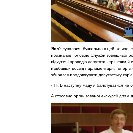
Як з`ясувалося, буквально в цей же час,
призначив Головою Служби зовнішньої роз
відчуття і проводів депутата - трішечки 
надбавши досвід парламентаря, тепер він
збирався продовжувати депутатську кар'
- Ні. В наступну Раду я балотуватися не б
А стосовно організованої екскурсії дітя