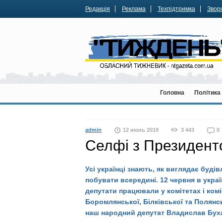
Редакція
Реклама
Техпідтримка
Зворо
Головна
Політика
admin
12 июнь 2019
3 443
0
Селфі з Президент
Усі українці знають, як виглядає буді
побувати всередині. 12 червня в укра
депутати працювали у комітетах і комі
Боромлянської, Білківської та Полянсь
наш народний депутат Владислав Бух