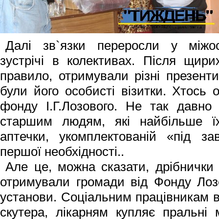
Далі зв`язки переросли у міжосо
зустрічі в колективах. Після щири
правило, отримували різні презент
були його особисті ві­зитки. Хтось
фонду І.Г.Лозового. Не так давно
старшим людям, які найбільше їх
аптечки, укомплектованій «під за
першої необхідності..
Але це, можна сказати, дрібнички 
отримували громади від Фонду Лоз
установи. Соціальним працівникам в
скутера, лі­карням купляє пральні 