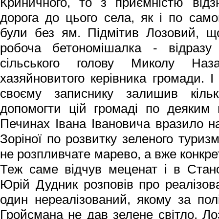
Криничного, то з приємністю відз
дорога до цього села, як і по сам
були без ям. Підмітив Лозовий, що
робоча бетономішалка - відраз
сільського голову Миколу Наз
хазяйновитого керівника громади. І
своєму записнику залишив кіль
допомогти цій громаді по деяким 
Печинах Івана Івановича вразило н
Зоріної по розвитку зеленого туризм
не розпливчате марево, а вже конкре
Теж саме відчув меценат і в Стано
Юрій Дудник розповів про реалізова
один нереалізований, якому за пол
Гройсмана не дав зелене світло. Л