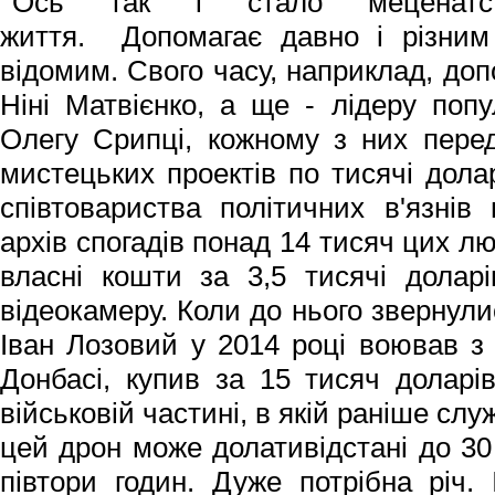
Ось так і стало меценатс
життя. Допомагає давно і різним
відомим. Свого часу, наприклад, допо
Ніні Матвієнко, а ще - лідеру попу
Олегу Срипці, кожному з них переда
мистецьких проектів по тисячі долар
співтовариства політичних в'язнів
архів спогадів понад 14 тисяч цих л
власні кошти за 3,5 тисячі доларів
відеокамеру. Коли до нього звернул
Іван Лозовий у 2014 році воював з
Донбасі, купив за 15 тисяч доларів
військовій частині, в якій раніше слу
цей дрон може долативідстані до 30 
півтори годин. Дуже потрібна річ.