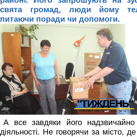
районі. Його запрошують на зуст
свята громад, люди йому те
питаючи поради чи допомоги.
А все завдяки його надзвичайно 
діяльно­сті. Не говорячи за міс­то, д