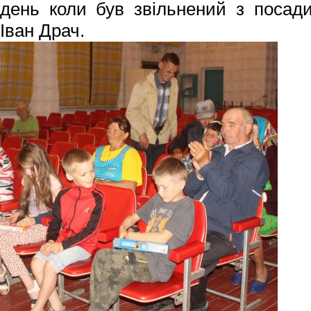
день коли був звільнений з посади
Іван Драч.