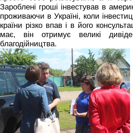
Зароблені гроші інвестував в америк
проживаючи в Україні, коли інвести
країни різко впав і в його консульт
має, він отримує великі диві
благодійництва.