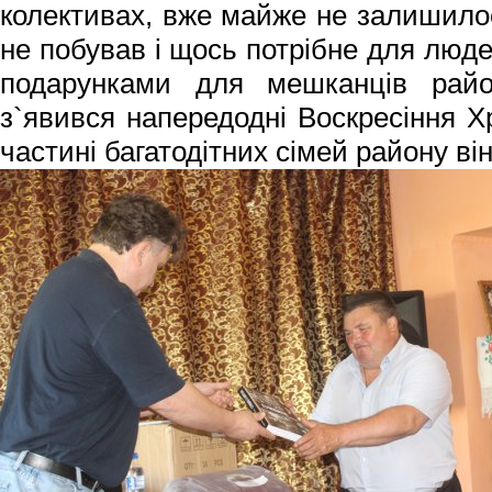
колективах, вже майже не залишилось
не побував і щось потрібне для люд
подарунками для мешканців райо
з`явився напередодні Воскресіння Хр
частині багатодітних сімей району ві