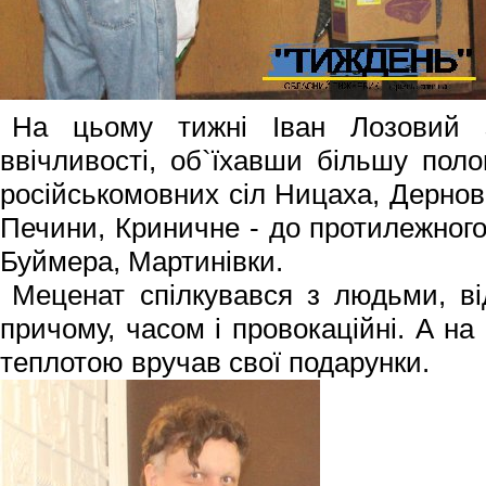
На цьому тижні Іван Лозовий з
ввічливості, об`ї­хавши більшу пол
російськомовних сіл Ницаха, Дернов
Печини, Криничне - до протилежного
Буймера, Мартинівки.
Меценат спіл­кувався з людьми, ві
причому, часом і провокаційні. А на
теплотою вручав свої подарунки.