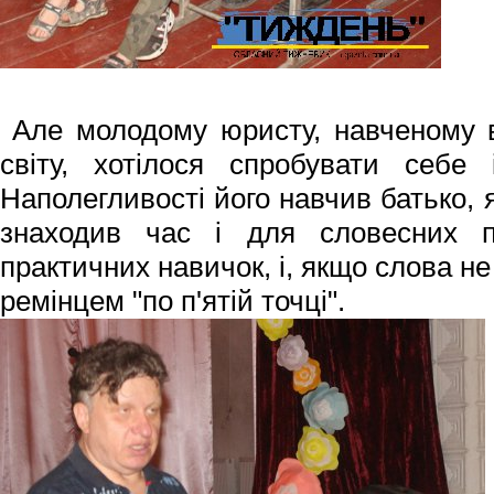
Але молодому юристу, навченому 
світу, хотілося спробувати себе 
Наполегливості його навчив батько, 
знаходив час і для словесних п
практичних навичок, і, якщо слова н
ремінцем "по п'ятій точці".