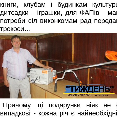
книги, клубам і будинкам культур
дитсадки - іграшки, для ФАПів - ма
потреби сіл виконкомам рад передаю
трокоси…
Причому, ці подарунки ніяк не 
випадкові - кожна річ є найнеобхід