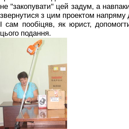
не "закопувати" цей задум, а навпак
звернутися з цим проектом напряму д
І сам пообіцяв, як юрист, допомо
цього подання.