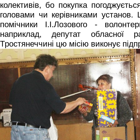
колективів, бо покупка погоджуєтьс
головами чи керівниками установ. 
помічники І.І.Лозового - волонт
наприклад, депутат обласної р
Тростянеччині цю місію виконує підп