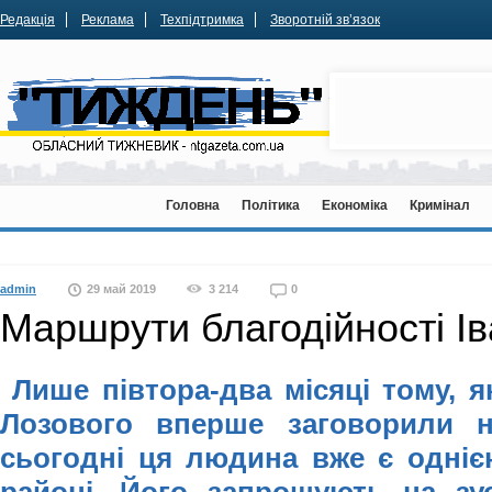
Редакція
Реклама
Техпідтримка
Зворотній зв’язок
Головна
Політика
Економіка
Кримінал
admin
29 май 2019
3 214
0
Маршрути благодійності І
Лише півтора-два місяці тому, я
Лозового вперше заговорили н
сьогодні ця людина вже є одніє