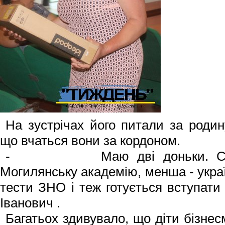
На зустрічах його питали за родину
що вчаться вони за кордоном.
- Маю дві доньки. Старша
Могилянську академію, менша - украї
тести ЗНО і теж готується вступати 
Іванович .
Багатьох здивувало, що діти бізне