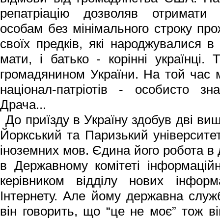
репатріацію дозволяв отримати 
особам без мінімального строку про
своїх предків, які народжувалися в У
мати, і батько - корінні українці.
громадянином України. На той час м
націонал-патріотів - особисто зн
Драча...
До приїзду в Україну здобув дві вищ
Йоркський та Паризький університет
іноземних мов. Єдина його робота в
в Державному комітеті інформаційн
керівником відділу нових інформ
Інтернету. Але йому державна служ
він говорить, що “це не моє” тож в