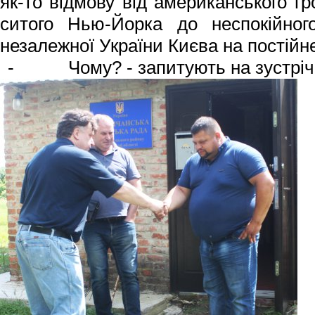
як-то відмову від американського гр
ситого Нью-Йорка до неспокійног
незалежної України Києва на постій
- Чому? - запитують на зустріч