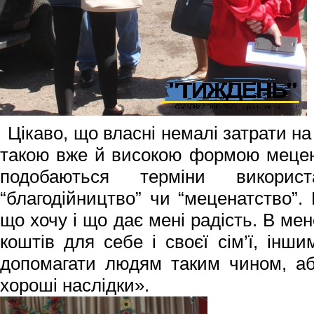
Цікаво, що власні немалі затрати н
такою вже й високою формою мецен
подобаються терміни використ
“благодійництво” чи “меценатство”.
що хочу і що дає мені радість. В ме
коштів для себе і своєї сім’ї, інш
допомагати людям таким чином, аб
хороші наслідки».