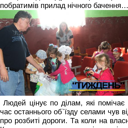
побратимів прилад нічного бачення
Людей цінує по ділам, які помічає 
час останнього об`їзду селами чув ві
про розбиті дороги. Та коли на власн