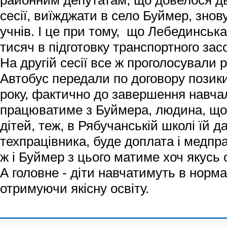
районним депутатам, що довелося дв
сесії, виїжджати в село Буймер, знов
учнів. І це при тому, що Лебединськ
тисяч в підготовку транспортного засо
На другій сесії все ж проголосували 
Автобус передали по договору позик
року, фактично до завершення навча
працюватиме з Буймера, людина, щ
дітей, теж, в Рябучанській школі їй д
техпрацівника, буде доплата і медпра
ж і Буймер з цього матиме хоч якусь
А головне - діти навчатимуть в норм
отримуючи якісну освіту.