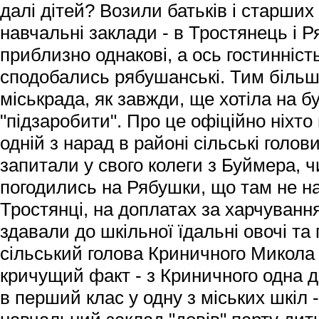
далі дітей? Возили батьків і старших
навчальні заклади - в Тростянець і 
приблизно однакові, а ось гостинніст
сподобались рябушанські. Тим більш
міськрада, як завжди, ще хотіла на б
"підзаробити". Про це офіційно ніхто
одній з нарад в районі сільські голов
запитали у свого колеги з Буймера, ч
погодились на Рябушки, що там не на
Тростянці, на доплатах за харчування
здавали до шкільної їдальні овочі та
сільський голова Криничного Микола 
кричущий факт - з Криничного одна 
в перший клас у одну з міських шкіл -