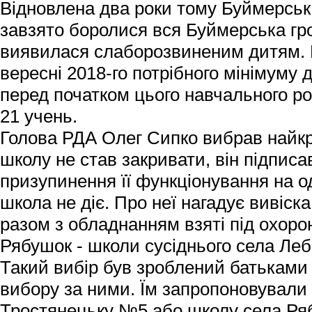
Відновлена два роки тому Буймерська
завзято боролися вся Буймерська гр
виявилася слаборозвиненим дитям. П
вересні 2018-го потрібного мінімуму 
перед початком цього навчального ро
21 учень.
Голова РДА Олег Сипко вибрав найкра
школу не став закривати, він підпис
призупинення її функціонування на од
школа не діє. Про неї нагадує вивіска 
разом з обладнанням взяті під охорон
Рябушок - школи сусіднього села Леб
Такий вибір був зроблений батьками 
вибору за ними. Їм запропоновували 
Тростянецьку №5 або школу села Ря