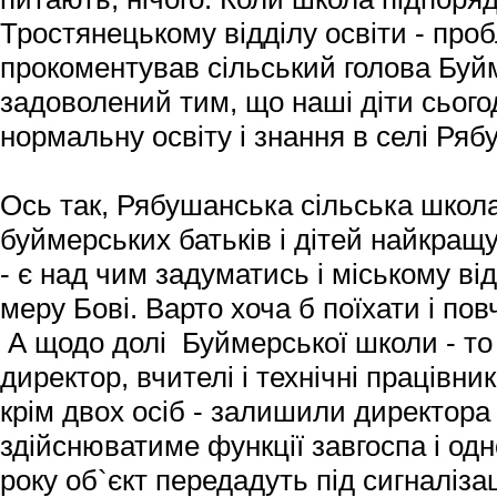
Тростянецькому відділу освіти - про
прокоментував сільський голова Буйм
задоволений тим, що наші діти сього
нормальну освіту і знання в селі Ря
Ось так, Рябушанська сільська школ
буймерських батьків і дітей найкращ
- є над чим задуматись і міському від
меру Бові. Варто хоча б поїхати і пов
А щодо долі Буймерської школи - то з
директор, вчителі і технічні працівник
крім двох осіб - залишили директора І
здійснюватиме функції завгоспа і одн
року об`єкт передадуть під сигналіза