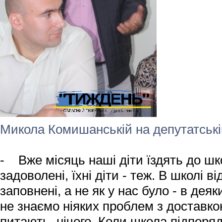
Микола Комишанській на депутатській
- Вже місяць наші діти їздять до шк
задоволені, їхні діти - теж. В школі в
заповнені, а не як у нас було - в де
не знаємо ніяких проблем з доставкою
питають, нічого. Коли школа підпоря