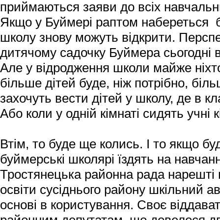
приймаються заяви до всіх навчальни
Якщо у Буймері раптом набереться бі
школу знову можуть відкрити. Перспек
дитячому садочку Буймера сьогодні в
Але у відродження школи майже ніхто
більше дітей буде, ніж потрібно, біль
захочуть вести дітей у школу, де в кл
Або коли у одній кімнаті сидять учні к
Втім, то буде ще колись. І то якщо бу
буймерські школярі їздять на навчан
Тростянецька районна рада нарешті 
освіти сусіднього району шкільний а
основі в користування. Своє віддават