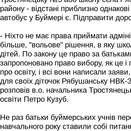
району - відстані приблизно однакові
автобус у Буймері є. Підправити доро
- Ніхто не має права приймати адмін
більше, "вольове" рішення, в яку шк
дітей. По закону це право за батькам
запропоновано право вибору, як це і
про освіту, і всі вони написали заяв
для своїх діточок Рябушанську НВК-З
розповів в.о. начальника Тростянецьк
освіти Петро Кузуб.
Не раз батьки буймерських учнів пер
навчального року ставили собі питанн