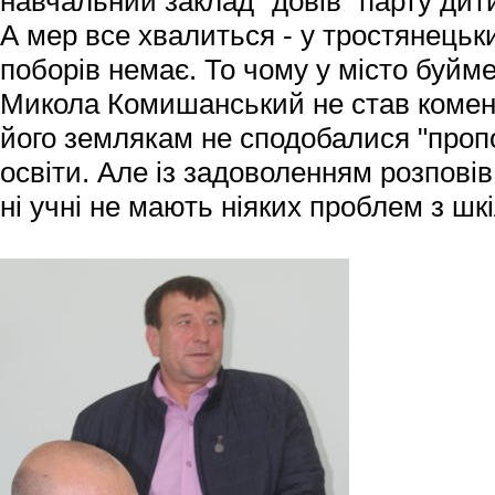
навчальний заклад "довів" парту дити
А мер все хвалиться - у тростянецьк
поборів немає. То чому у місто буйме
Микола Комишанський не став комен
його землякам не сподобалися "пропоз
освіти. Але із задоволенням розповів,
ні учні не мають ніяких проблем з ш