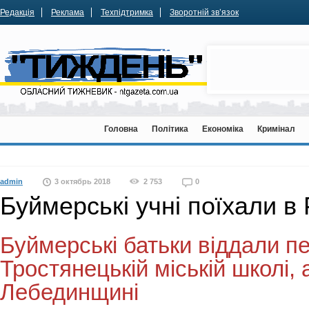
Редакція
Реклама
Техпідтримка
Зворотній зв’язок
Головна
Політика
Економіка
Кримінал
admin
3 октябрь 2018
2 753
0
Буймерські учні поїхали в
Буймерські батьки віддали п
Тростянецькій міській школі,
Лебединщині