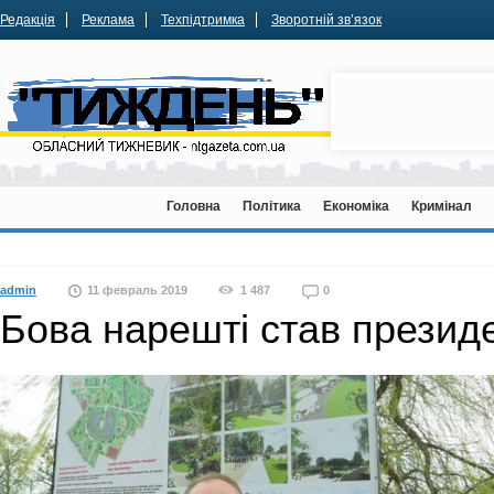
Редакція
Реклама
Техпідтримка
Зворотній зв’язок
Головна
Політика
Економіка
Кримінал
admin
11 февраль 2019
1 487
0
Бова нарешті став презид