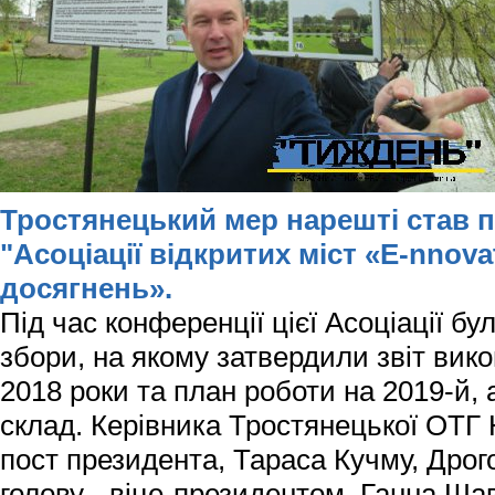
Тростянецький мер нарешті став 
"
Асоціації відкритих міст «E-nnova
досягнень».
Під час конференції цієї Асоціації бу
збори, на якому затвердили звіт вико
2018 роки та план роботи на 2019-й, 
склад. Керівника Тростянецької ОТГ
пост президента, Тараса Кучму, Дрог
голову - віце-президентом, Ганна Ша