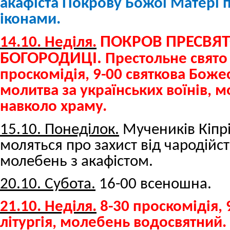
акафіста Покрову Божої Матері
іконами.
ПОКРОВ ПРЕСВЯТ
14.10. Неділя.
БОГОРОДИЦІ.
Престольне свято 
проскомідія, 9-00 святкова Божес
молитва за українських воїнів, 
навколо храму.
15.10. Понеділок.
Мучеників Кіпріа
моляться про захист від чародійс
молебень з акафістом.
20.10. Субота.
16-00 всеношна.
21.10. Неділя.
8-30 проскомідія,
літургія, молебень водосвятний.