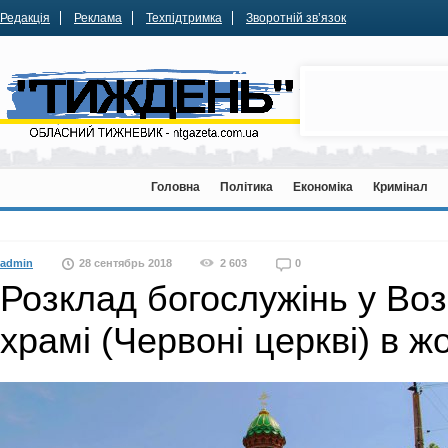
Редакція
Реклама
Техпідтримка
Зворотній зв’язок
Головна
Політика
Економіка
Кримінал
admin
28 сентябрь 2018
2 603
0
Розклад богослужінь у Во
храмі (Червоні церкві) в ж