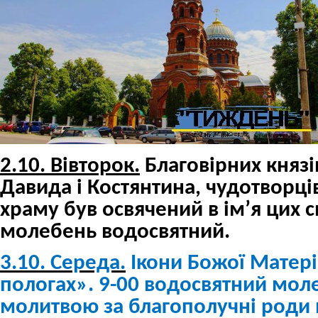
2.10.
Вівторок.
Благовірних князі
Давида і Костянтина, чудотворців
храму був освячений в ім
’
я цих с
молебень водосвятний.
3.10. Середа.
Ікони Божої Матері
пологах». 9-00 водосвятний моле
молитвою за благополучні роди 