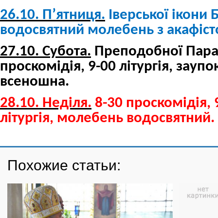
26.10. П’ятниця.
Іверської ікони 
водосвятний молебень з акафіст
27.10. Субота.
Преподобної Парас
проскомідія, 9-00 літургія, зауп
всеношна.
28.10. Неділя.
8-30 проскомідія,
літургія, молебень водосвятний.
Похожие статьи: