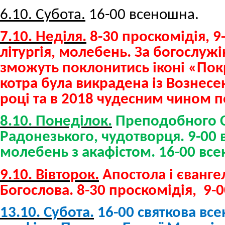
6.10. Субота.
16-00 всеношна.
7.10. Неділя.
8-30 проскомідія, 
літургія, молебень. За богослуж
зможуть поклонитись іконі «Пок
котра була викрадена із Вознесе
році та в 2018 чудесним чином 
8.10. Понеділок.
Преподобного Се
Радонезького, чудотворця. 9-00
молебень з акафістом. 16-00 вс
9.10. Вівторок.
Апостола і євангел
Богослова. 8-30 проскомідія, 9-0
13.10. Субота.
16-00 святкова вс