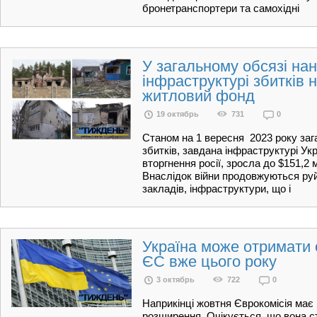
бронетранспортери та самохідні
У загальному обсязі на
інфраструктурі збитків 
житловий фонд
19 октябрь
731
0
Станом на 1 вересня 2023 року за
збитків, завдана інфраструктурі У
вторгнення росії, зросла до $151,2
Внаслідок війни продовжуються руй
закладів, інфраструктури, що і
Україна може отримати 
ЄС вже цього року
3 октябрь
722
0
Наприкінці жовтня Єврокомісія має
розширення. Очікується, що вона с