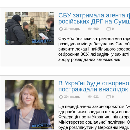
СБУ затримала агента ф
російських ДРГ на Сум
31 январь
660
0
Служба безпеки затримала «на гар
розвідував місця базування Сил об
виявити локації найбільшого зосер
озброєння ЗСУ, які задіяні у захист
збору розвідданих зловмисник
В Україні буде створено 
постраждали внаслідок р
30 январь
931
0
Це передбачено законопроєктом №1
здоров’ю яких завдано шкоди внаслі
Федерації проти України». Ініціато
Міністерство соціальної політики. 
буде розглянутий у Верховній Раді.