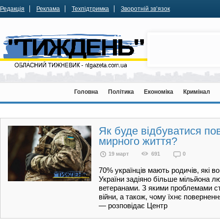
Редакція
Реклама
Техпідтримка
Зворотній зв’язок
Головна
Політика
Економіка
Кримінал
Як буде відбуватися по
мирного життя?
19 март
691
0
70% українців мають родичів, які 
України задіяно більше мільйона л
ветеранами. З якими проблемами ст
війни, а також, чому їхнє повернен
— розповідає Центр