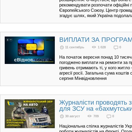
рекомендувати розпочати офіційні 
Європейського Союзу. Центр громад
згадує шлях, який Україна подолал
ВИПЛАТИ ЗА ПРОГРА
11 сентябрь
1 028
0
На початок вересня понад 10 тисяч
погоджено виплати на ремонти за п
гривень отримають ті, у кого житло
агресії росії. Загальна сума коштів
серпня Мінвідновлення
Журналісти проводять з
для ЗСУ на «бахмутськ
30 август
709
0
Національна спілка журналістів Ук
роботи журналістів на фронті. Ого