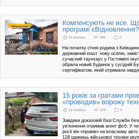
Компенсують не все. Що
програмі єВідновлення?
23 январь
688
0
На початку січня родина з Київщин
державний кошт нову оселю, заміст
сучасний таунхаус у Гостомелі окуп
обрала новий будинок у сусідній Б
сертифікатом, який отримали завдя
15 років за гратами про
«проводив» ворожу техн
12 ноябрь
678
0
Завдяки доказовій базі Служби без
ув’язнення отримав агент фсб. У п
росії він «провів» на власному авто
128 одиниць військової техніки окуп