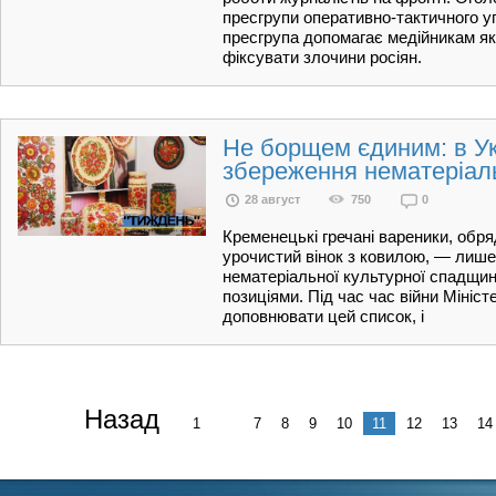
пресгрупи оперативно-тактичного 
пресгрупа допомагає медійникам як з
фіксувати злочини росіян.
Не борщем єдиним: в Ук
збереження нематеріаль
28 август
750
0
Кременецькі гречані вареники, обря
урочистий вінок з ковилою, — лише 
нематеріальної культурної спадщин
позиціями. Під час час війни Мініс
доповнювати цей список, і
Назад
1
...
7
8
9
10
11
12
13
14