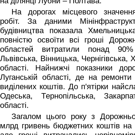
на ділянці Лубни – Полтава.
На дорогах місцевого значен
робіт.
За даними Мінінфрастру
будівництва показала Хмельницьк
повністю освоїти
всі гроші Дорож
областей витратили понад 90%
Львівська, Вінницька, Чернігівська, 
області.
Найнижчі показники доро
Луганській області, де на ремонт
виділених коштів. До п'ятірки найс
Одеська, Тернопільська, Закарпа
області.
Загалом цього року з Дорожнь
млрд гривень бюджетних коштів на д