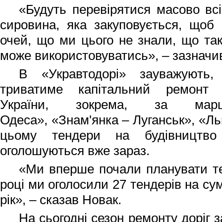
«Будуть перевірятися масово всі
сировина, яка закуповується, щоб
очей, що ми цього не знали, що таки
може використовуватись»,
–
зазначив
В «Укравтодорі» зауважують,
триватиме капітальний ремонт 
України, зокрема, за ма
Одеса»,
«Знам'янка – Луганськ», «Ль
цьому тендери на будівництво
оголошуються вже зараз.
«
Ми вперше почали планувати т
році ми оголосили 27 тендерів на су
рік»,
–
сказав Новак.
На сьогодні сезон ремонту доріг 