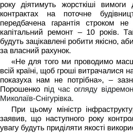
року діятимуть жорсткіші вимоги 
контрактах на поточне будівни
передбачена гарантія строком не
капітальний ремонт – 10 років. Т
будуть зацікавлені робити якісно, а
за власний рахунок.
«Не для того ми проводимо масш
всій країні, щоб гроші витрачалися н
показуха нам не потрібна», – заз
Порошенко п
ід час огляду відремо
Миколаїв-Снігурівка.
При цьому
міністр інфраструк
заявив, що наступного року контр
увагу будуть приділяти якості викори