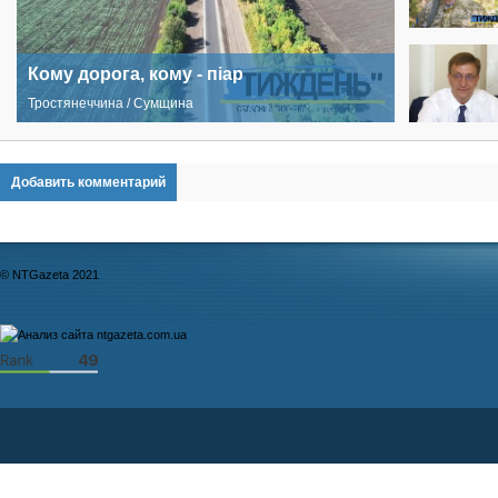
Кому дорога, кому - піар
Тростянеччина / Сумщина
Добавить комментарий
© NTGazeta 2021