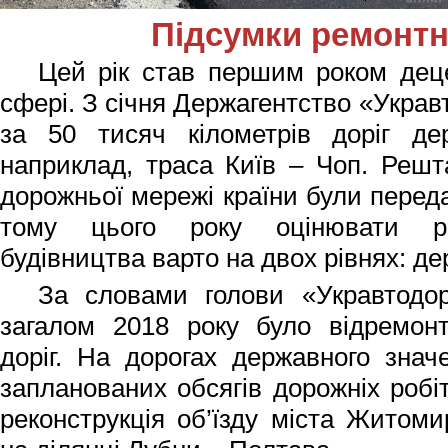
Підсумки ремонтн
Цей рік став першим роком деце
сфері. З січня Держагентство «Украв
за 50 тисяч кілометрів доріг де
наприклад, траса Київ – Чоп. Решта
дорожньої мережі країни були переда
тому цього року оцінювати ре
будівництва варто на двох рівнях: д
За словами г
олови «Укравтодо
загалом 2018 року було відремонт
доріг. На дорогах державного зна
запланованих обсягів дорожніх робі
реконструкція об’їзду міста Житоми