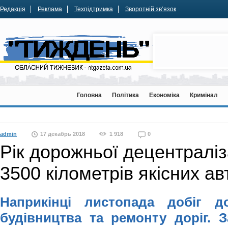
Редакція
Реклама
Техпідтримка
Зворотній зв’язок
Головна
Політика
Економіка
Кримінал
admin
17 декабрь 2018
1 918
0
Рік дорожньої децентраліз
3500 кілометрів якісних ав
Наприкінці листопада добіг д
будівництва та ремонту доріг.
З