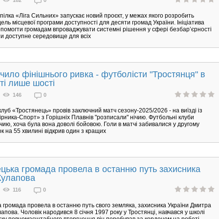
пілка «Ліга Сильних» запускає новий проєкт, у межах якого розробить
ель місцевої програми доступності для десяти громад України. Ініціатива
помогти громадам впроваджувати системні рішення у сфері безбар’єрності
и доступне середовище для всіх
чило фінішнього ривка - футболісти "Тростянця" в
ті лише шості
146
0
луб «Тростянець» провів заключний матч сезону-2025/2026 - на виїзді із
рника-Спорт» з Горішніх Плавнів "розписали" нічию. Футбольні клуби
чию, хоча була вона доволі бойовою. Голи в матчі забивалися у другому
ок на 55 хвилині відкрив один з кращих
цька громада провела в останню путь захисника
Кулапова
116
0
 громада провела в останню путь свого земляка, захисника України Дмитра
лапова. Чоловік народився 8 січня 1997 року у Тростянці, навчався у школі
ку повномасштабного вторгнення він перебував за кордоном на роботі,