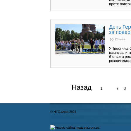
проте поверн
День Гер
за повер
23 май
У Тростянці 
вшанували ти
б`ється з ро
розпочалися 
Назад
1
...
7
8
© NTGazeta 2021