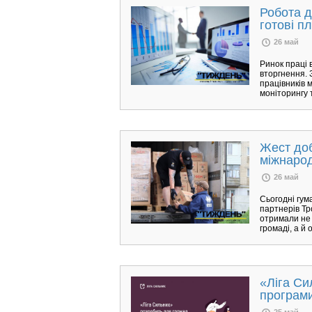
Робота д
готові п
26 май
Ринок праці 
вторгнення. 
працівників 
моніторингу 
Жест доб
міжнарод
26 май
Сьогодні гум
партнерів Тр
отримали не 
громаді, а й 
«Ліга Си
програми
25 май