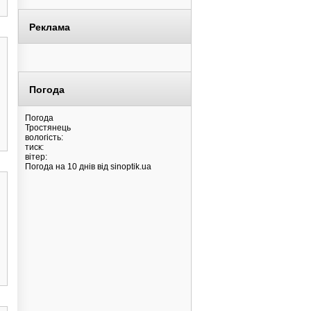
Реклама
Погода
Погода
Тростянець
вологість:
тиск:
вітер:
Погода на 10 днів від
sinoptik.ua