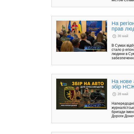
На регі
прав лю
30 май
В Сумах відб
стало р егіо
людини в Сум
забезпечення
На нове 
збір НСЖ
28 май
Напередодні 
журналістськ
бригади імен
Дороги Донечч