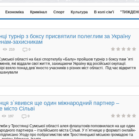
Економіка
Кримінал
Спорт
Культура
В колі сім’ї
"ТИЖДЕН
нці турнір з боксу присвятили полеглим за Україну
енам-захисникам
210
0
Сумської області на базі спортклубу «Балу» пройшов турнір з боксу пам `яті
менів, які віддали свої життя, захищаючи Україну від російської окупації.
ірі взяло понад дев`яносто учасників з різних міст області. Під час відкриття
 вшанували
нця з`явився ще один міжнародний партнер –
е місто Сільві
197
0
жби у Тростянці Сумської області алея флагштоків поповнилася на ще один
родного партнера – італійського міста Сільві. У п`ятницю у форматі онлайн-
о підписано Угоду про побратимство між Тростянецької міською громадою та
, регіон Абруццо, Італія.