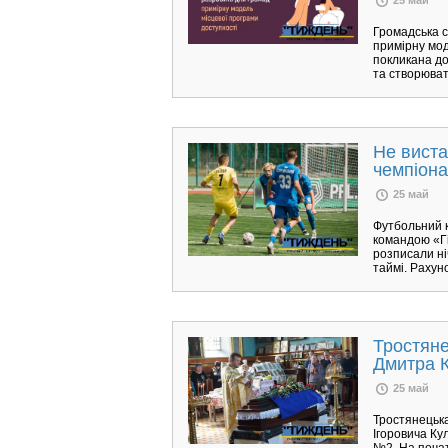
Громадська с
примірну мод
покликана до
та створюват
Не виста
чемпіона
25 май
Футбольний к
командою «Гі
розписали ні
таймі. Рахун
Тростяне
Дмитра 
25 май
Тростянецька
Ігоровича Ку
№2. На почат