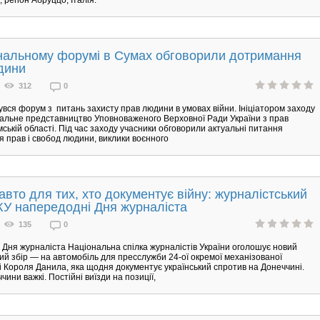
ональному форумі в Сумах обговорили дотримання
дини
312
0
увся форум з питань захисту прав людини в умовах війни. Ініціатором заходу
нальне представництво Уповноваженого Верховної Ради України з прав
ській області. Під час заходу учасники обговорили актуальні питання
 прав і свобод людини, виклики воєнного
авто для тих, хто документує війну: журналістський
У напередодні Дня журналіста
135
0
Дня журналіста Національна спілка журналістів України оголошує новий
ий збір — на автомобіль для пресслужби 24-ої окремої механізованої
і Короля Данила, яка щодня документує український спротив на Донеччині.
ини важкі. Постійні виїзди на позиції,