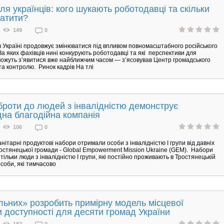
ля українців: кого шукають роботодавці та скільки
латити?
149
0
в Україні продовжує змінюватися під впливом повномасштабного російського
За яких фахівців нині конкурують роботодавці та які перспективи для
можуть з’явитися вже найближчим часом — з’ясовував Центр громадського
та контролю. Ринок кадрів На тлі
роти до людей з інвалідністю демонструє
на благодійна компанія
106
0
анітарні продуктові набори отримали особи з інвалідністю І групи від давніх
остянецької громади - Global Empowerment Mission Ukraine (GEM). Набори
тільки люди з інвалідністю І групи, які постійно проживають в Тростянецькій
особи, які тимчасово
льних» розробить примірну модель місцевої
 доступності для десяти громад України
182
0