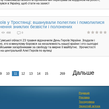
увся в Україну, щоб стати на захист
оїв у Тростянці: вшанували полеглих і помолилися
нення зниклих безвісти і полонених
498
0
Сумської області 23 травня відзначили День Героїв України. Згадали і
х, хто в минулому боровся за незалежність нашої країни і хто сьогодні
сійськими загарбниками за свободу та мирне її майбутнє. Урочистості
на центральній Алеї Героїв по вулиці
Дальше
9
10
11
12
13
14
15
...
269
Редакція
Реклама
Техпідтрімка
Зворотній зв’язок