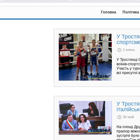
Головна
Політика
У Тростя
спортсм
1 июнь
У Тростянці 
воїнів-спортс
Участь у турн
всі присутні
У Тростя
італійськ
30 май
На площі Дру
прапор міжна
зустрічі бул
містом Сільві