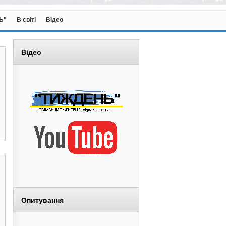
Ь"
В світі
Відео
Відео
Опитування