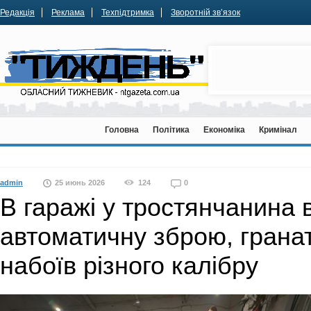
Редакція
Реклама
Техпідтримка
Зворотній зв’язок
Головна
Політика
Економіка
Кримінал
admin
25 июнь 2026
124
0
В гаражі у тростянчанина
автоматичну зброю, гранат
набоїв різного калібру