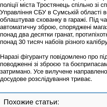
поліції міста Тростянець спільно зі с
Управління СБУ в Сумській області в
облаштував схованку в гаражі. Під ч
автоматичну зброю, споряджені магаз
понад два десятки гранат, протипіхотн
понад 30 тисяч набоїв різного калібру
Наразі фігуранту повідомлено про пі
поводженні зі зброєю та боєприпасам
затримано. Усе вилучене направлено 
досудове розслідування триває.
Похожие статьи: