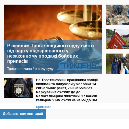
Рішенням Тростянецького суду взято
під варту підозрюваного у
незаконному продажі бойових
припасів
Тростянеччина / Із залу суду
На Тростянеччині працівники поліції
виявили та вилучили у чоловіка 14
сигнальних ракет, 260 набоїв без
маркування схожих до до
малокаліберної гвинтівки, 17 набоїв
калібром 9 мм схожі на набої до ПМ.
Кримінал
Добавить комментарий