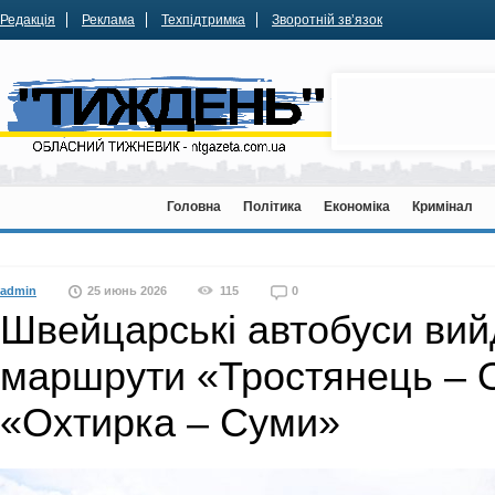
Редакція
Реклама
Техпідтримка
Зворотній зв’язок
Головна
Політика
Економіка
Кримінал
admin
25 июнь 2026
115
0
Швейцарські автобуси вий
маршрути «Тростянець – 
«Охтирка – Суми»