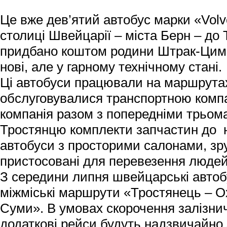
Це вже дев’ятий автобус марки «Volv
столиці Швейцарії – міста Берн – до 
придбано коштом родини Штрак-Цим
нові, але у гарному технічному стані.
Ці автобуси працювали на маршрутах
обслуговувалися транспортною ком
компанія разом з попередніми трьом
Тростянцю комплекти запчастин до 
автобуси з просторими салонами, зр
пристосовані для перевезення людей 
З середини липня швейцарські автоб
міжміські маршрути «Тростянець – О
Суми». В умовах скорочення залізни
додаткові рейси будуть надзвичайно