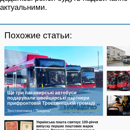
актуальними.
Похожие статьи:
Ще три пасажирські автобуси
подарували швейцарські партнери
прифронтовій Тростянецькій громаді
Тростянеччина / "Тиждень"
Українська пошта святкує 100-річчя
випуску перших поштових марок