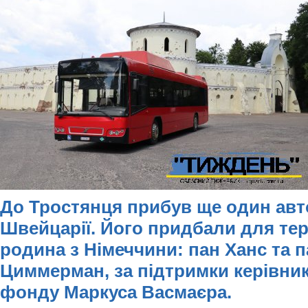
До Тростянця прибув ще один авто
Швейцарії. Його придбали для те
родина з Німеччини: пан Ханс та п
Циммерман, за підтримки керівник
фонду Маркуса Васмаєра.