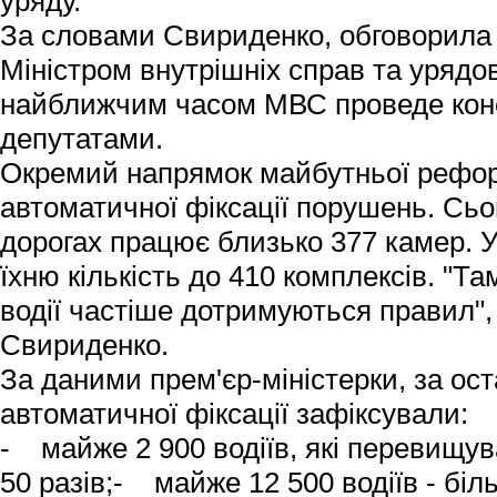
уряду.
За словами Свириденко, обговорила 
Міністром внутрішніх справ та урядо
найближчим часом МВС проведе конс
депутатами.
Окремий напрямок майбутньої рефор
автоматичної фіксації порушень. Сьог
дорогах працює близько 377 камер. 
їхню кількість до 410 комплексів. "Т
водії частіше дотримуються правил",
Свириденко.
За даними прем'єр-міністерки, за ост
автоматичної фіксації зафіксували:
- майже 2 900 водіїв, які перевищу
50 разів;- майже 12 500 водіїв - бі