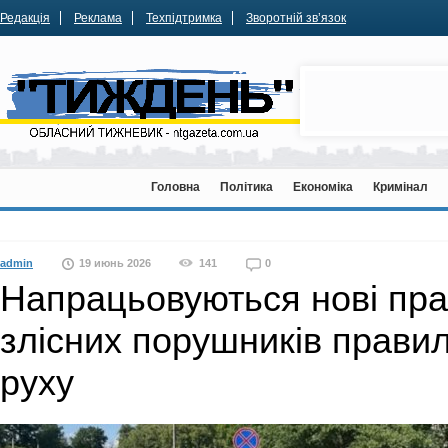
Редакція
Реклама
Техпідтримка
Зворотній зв’язок
Головна
Політика
Економіка
Кримінал
admin
19 июнь 2026
141
0
Напрацьовуються нові пр
злісних порушників прави
руху