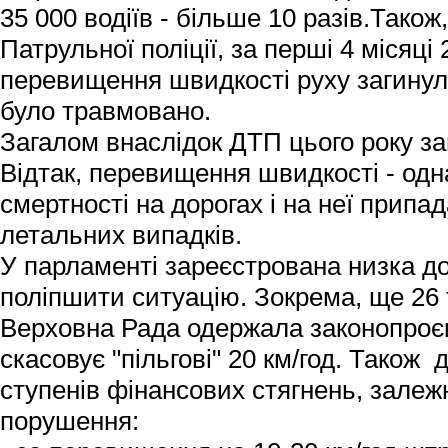
35 000 водіїв - більше 10 разів.Також
Патрульної поліції, за перші 4 місяці
перевищення швидкості руху загинул
було травмовано.
Загалом внаслідок ДТП цього року за
Відтак, перевищення швидкості - одн
смертності на дорогах і на неї припа
летальних випадків.
У парламенті зареєстрована низка до
поліпшити ситуацію. Зокрема, ще 26 
Верховна Рада одержала законопроє
скасовує "пільгові" 20 км/год. Також
ступенів фінансових стягнень, залежн
порушення: