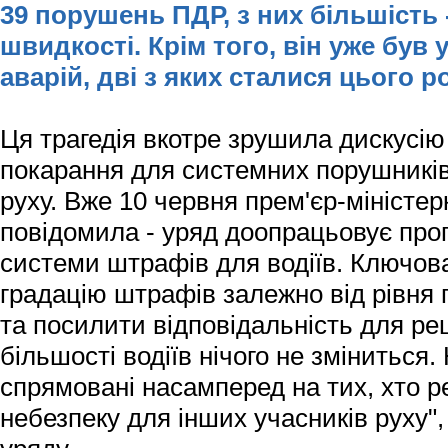
39 порушень ПДР, з них більшість
швидкості. Крім того, він уже був
аварій, дві з яких сталися цього ро
Ця трагедія вкотре зрушила дискусію 
покарання для системних порушникі
руху. Вже 10 червня прем'єр-міністе
повідомила - уряд доопрацьовує проп
системи штрафів для водіїв. Ключова
градацію штрафів залежно від рівня
та посилити відповідальність для рец
більшості водіїв нічого не зміниться.
спрямовані насамперед на тих, хто 
небезпеку для інших учасників руху",