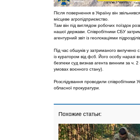
Після повернення в Україну він звільнивс
місцеве агропідприємство.
Там він під виглядом робочих поїздок роз
нашої держави.
Співробітники СБУ затри
агентурний звіт із геолокаціями підрозділі
Під час обшуків у затриманого вилучено с
із куратором від фсб. Його особу наразі
безпеки суд визнав агента винним за ч. 2
умовах воєнного стану).
Розслідування проводили співробітники У
обласної прокуратури.
Похожие статьи: