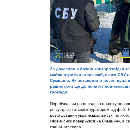
За доказовою базою контррозвідки та 
майна отримав агент фсб, якого СБУ в
Сумщини.
Як встановило розслідуван
рашистами ще до початку повномасшта
громади.
Перебуваючи на посаді на початку повном
де зустрівся зі своїм куратором від фсб.
Т
розташування українських військ, по яких 
зловмисник повернувся на Сумщину, а св
країни-агресора.