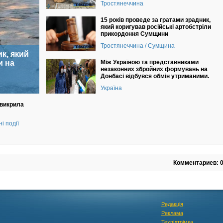
Тростянеччина
15 років проведе за гратами зрадник,
який коригував російські артобстріли
прикордоння Сумщини
Тростянеччина / Сумщина
к, який
и на
Між Україною та представниками
незаконних збройних формувань на
Донбасі відбувся обмін утриманими.
Україна
викрила
і події
Комментариев: 
Редакція
Реклама
Техпідтрімка