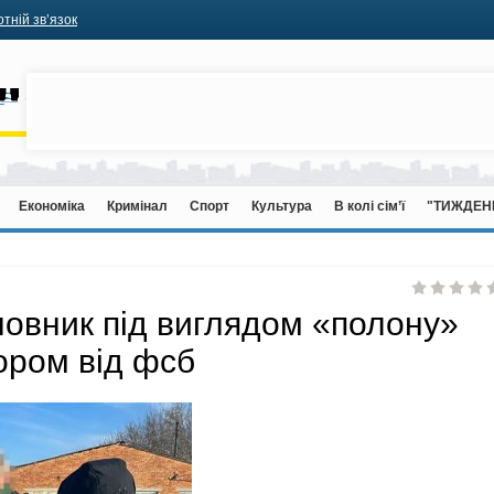
тній зв’язок
Економіка
Кримінал
Спорт
Культура
В колі сім’ї
"ТИЖДЕН
новник під виглядом «полону»
тором від фсб