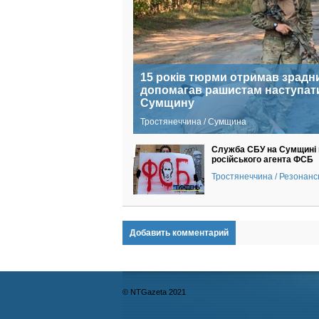
15 років тюрми отримав зрадни
допомагав рашистам наступат
Сумщину
Тростянеччина / Сумщина
Служба СБУ на Сумщині 
російського агента ФСБ
Тростянеччина / Резонансн
Добавить комментарий
© NTGazeta 2021