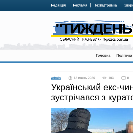
Редакція
Реклама
Техпідтримка
Зворо
Головна
Політика
admin
12 июнь 2026
103
0
Український екс-чи
зустрічався з кура