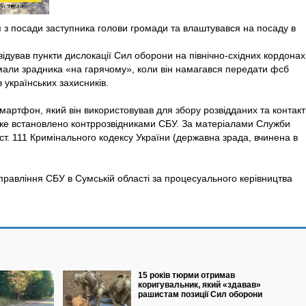
я з посади заступника голови громади та влаштувався на посаду в
відував пункти дислокації Сил оборони на північно-східних кордонах
мали зрадника «на гарячому», коли він намагався передати фсб
в українських захисників.
мартфон, який він використовував для збору розвідданих та контакт
 вже встановлено контррозвідниками СБУ.
За матеріалами Служби
 ст. 111 Кримінального кодексу України (державна зрада, вчинена в
правління СБУ в Сумській області за процесуального керівництва
15 років тюрми отримав
коригувальник, який «здавав»
рашистам позиції Сил оборони