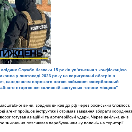
слідчих Служби безпеки 15 років ув’язнення з конфіскацією
икрила у листопаді 2023 року на коригуванні обстрілів
ня, наведенням ворожого вогню займався завербований
бного вторгнення колишній заступник голови місцевої
асштабної війни, зрадник виїхав до рф через російський блокпост,
оді агент пройшов інструктаж і отримав завдання збирати координа
ворог готував авіаційні та артилерійські удари.
Через декілька днів
оє зникнення пояснював перебуванням «у полоні» на території