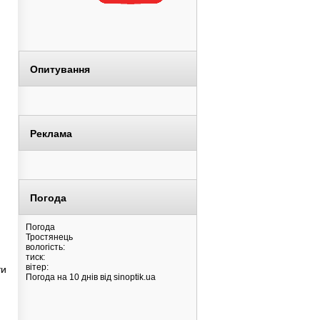
Опитування
Реклама
Погода
Погода
Тростянець
вологість:
тиск:
вітер:
ти
Погода на 10 днів від
sinoptik.ua