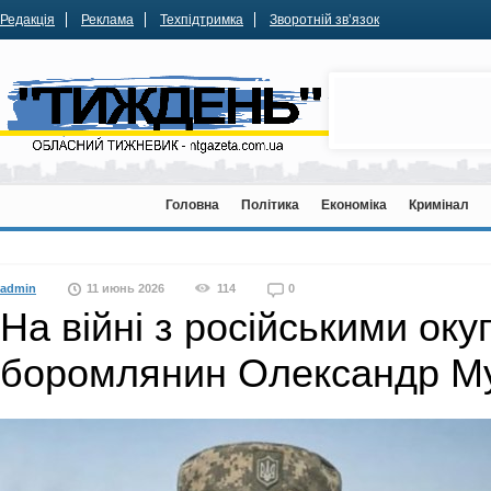
Редакція
Реклама
Техпідтримка
Зворотній зв’язок
Головна
Політика
Економіка
Кримінал
admin
11 июнь 2026
114
0
На війні з російськими ок
боромлянин Олександр Му