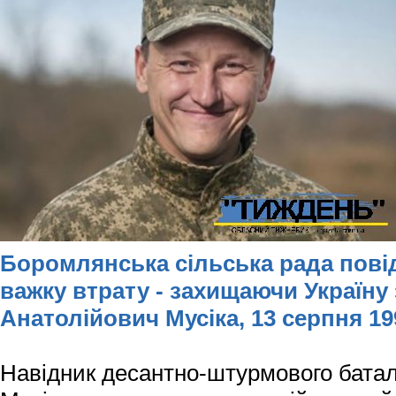
Боромлянська сільська рада пові
важку втрату - захищаючи Україну
Анатолійович Мусіка,
13 серпня 1
Навідник десантно-штурмового бата