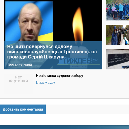
На щиті повернувся додому
військовослужбовець з Тростянецької
громади Сергій Шкарупа
Тростянеччина
Нові ставки судового збору
Із залу суду
Добавить комментарий