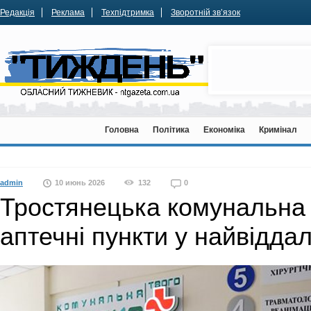
Редакція
Реклама
Техпідтримка
Зворотній зв’язок
Головна
Політика
Економіка
Кримінал
admin
10 июнь 2026
132
0
Тростянецька комунальна 
аптечні пункти у найвідда