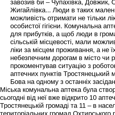
завозив би – Чупахівка, Довжик,
Жигайлівка... Люди в таких мале
можливість отримати не тільки лік
особистої гігієни. Комунальна ап
для прибутків, а щоб люди в грома
сільській місцевості, мали можлив
ліки за місцем проживання, а не ї
небезпечним дорогам в місто чи р
прокоментував ситуацію з робот
аптечних пунктів Тростянецький 
Бова на одному з останніх засідан
Міська комунальна аптека була створ
сьогодні від неї вже відкрито 10 апте
Тростянецькій громаді та 11 – в насе
територіальних громад Охтирського 