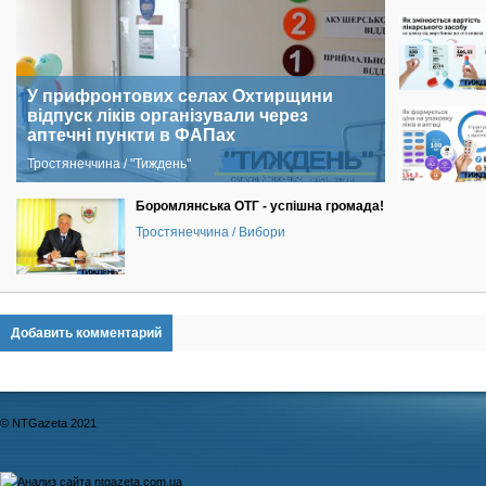
У прифронтових селах Охтирщини
відпуск ліків організували через
аптечні пункти в ФАПах
Тростянеччина / "Тиждень"
Боромлянська ОТГ - успішна громада!
Тростянеччина / Вибори
Добавить комментарий
© NTGazeta 2021