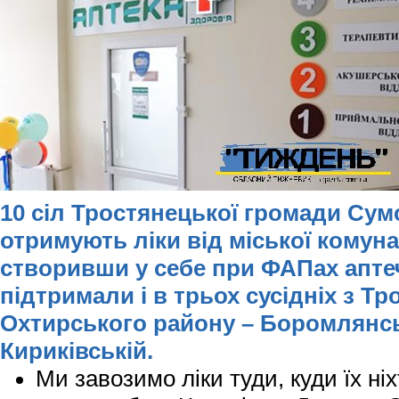
10 сіл Тростянецької громади Сумс
отримують ліки від міської комуна
створивши у себе при ФАПах аптеч
підтримали і в трьох сусідніх з 
Охтирського району – Боромлянськ
Кириківській.
Ми завозимо ліки туди, куди їх ні