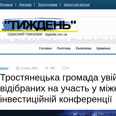
Редакція
Реклама
Техпідтримка
Зворотній зв’язок
Головна
Політика
Економіка
Кримінал
admin
5 июнь 2026
186
0
Тростянецька громада уві
відібраних на участь у мі
інвестиційній конференції