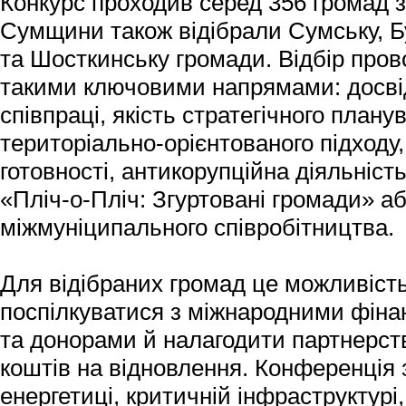
Конкурс проходив серед 356 громад з у
Сумщини також відібрали Сумську, Б
та Шосткинську громади. Відбір пров
такими ключовими напрямами: досві
співпраці, якість стратегічного план
територіально-орієнтованого підходу,
готовності, антикорупційна діяльніст
«Пліч-о-Пліч: Згуртовані громади» а
міжмуніципального співробітництва
Для відібраних громад це можливіст
поспілкуватися з міжнародними фіна
та донорами й налагодити партнерст
коштів на відновлення. Конференція
енергетиці, критичній інфраструктурі, 