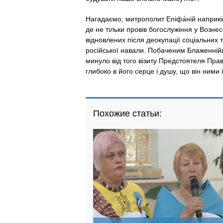
Нагадаємо, митрополит Епіфа́ній наприкін
де не тільки провів богослужіння у Возне
відновлених після деокупації cоціальних 
російської навали. Побаченим Блаженній
минуло від того візиту Предстоятеля Пра
глибоко в його серце і душу, що він ними 
Похожие статьи: