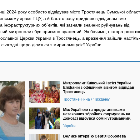
ці 2024 року особисто відвідував місто Тростянець Сумської област
сенському храмі ПЦУ, а й багато часу приділив відвідинам вже
та інфраструктурних об`
єктів, які зазнали значних руйнувань від
ший митрополит був приємно вражений. Як бачимо, півтора роки в
вославної Церкви України в Тростянець, а враження зайшли настіль
і сьогодні щиро ділиться з мирянами усієї України.
Митрополит Київський і всієї України
Епіфаній з офіційним візитом відвідав
Тростянець
Тростянеччина / "Тиждень"
Між Україною та представниками
незаконних збройних формувань на
Донбасі відбувся обмін утриманими.
Україна
Велике інтерв`ю Сергія Соболєва