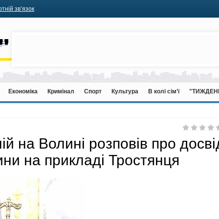
тній зв’язок
Економіка
Кримінал
Спорт
Культура
В колі сім’ї
"ТИЖДЕН
й на Волині розповів про досві
ни на прикладі Тростянця