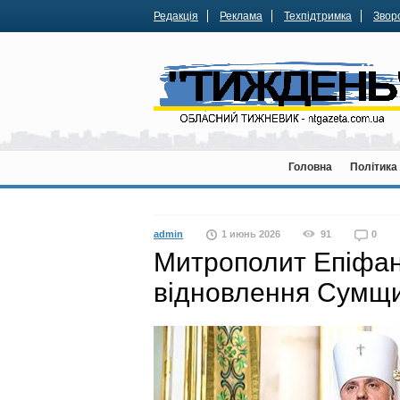
Редакція
Реклама
Техпідтримка
Зворо
Головна
Політика
admin
1 июнь 2026
91
0
Митрополит Епіфані
відновлення Сумщи