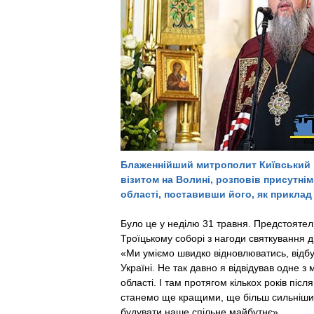
Блаженнійший митрополит Київський і 
візитом на Волині, розповів присутнім
області, поставивши його, як приклад 
Було це у неділю 31 травня. Предстоятел
Троїцькому соборі з нагоди святкування 
«Ми уміємо швидко відновлюватись, відбуд
Україні. Не так давно я відвідував одне з
області. І там протягом кількох років піс
станемо ще кращими, ще більш сильнішими
будувати наше спільне майбутнє».