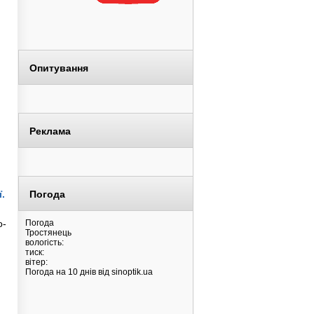
Опитування
Реклама
ї.
Погода
о-
Погода
Тростянець
вологість:
тиск:
вітер:
Погода на 10 днів від
sinoptik.ua