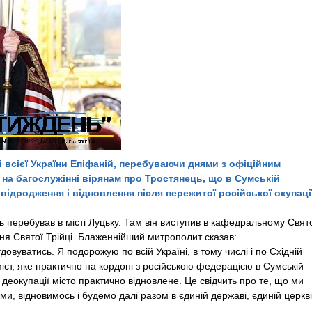
всієї України Епіфаній, перебуваючи днями з офіційним
 на багослужінні вірянам про Тростянець, що в Сумській
відродження і відновлення після пережитої російської окупаці
ь перебував в місті Луцьку. Там він виступив в кафедральному Свят
дня Святої Трійці. Блаженнійший митрополит сказав:
овуватись. Я подорожую по всій Україні, в тому числі і по Східній
 міст, яке практично на кордоні з російською федерацією в Сумській
ля деокупації місто практично відновлене. Це свідчить про те, що ми
, відновимось і будемо далі разом в єдиній державі, єдиній церкві