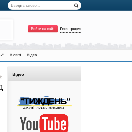
Войти на сайт
Регистрация
Ь"
В світі
Відео
Відео
д