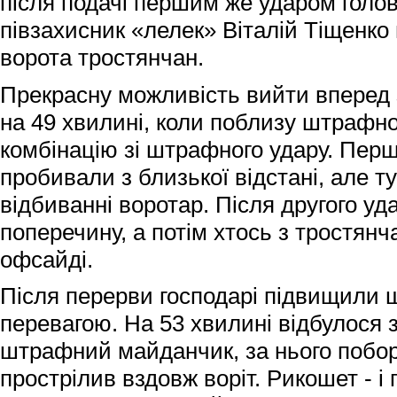
після подачі першим же ударом гол
півзахисник «лелек» Віталій Тіщенко
ворота тростянчан.
Прекрасну можливість вийти вперед 
на 49 хвилині, коли поблизу штрафно
комбінацію зі штрафного удару. Пер
пробивали з близької відстані, але ту
відбиванні воротар. Після другого уд
поперечину, а потім хтось з тростянч
офсайді.
Після перерви господарі підвищили ш
перевагою. На 53 хвилині відбулося 
штрафний майданчик, за нього побор
прострілив вздовж воріт. Рикошет - 