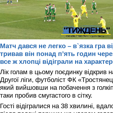
Матч дався не легко – в`язка гра 
тривав він понад п’ять годин через
все ж хлопці відіграли на характер
Лік голам в цьому поєдинку відкрив
Другої ліги, футболіст ФК «Тростяне
який вийшовши на побачення з голкіп
таки пробив смугастого в сітку.
Гості відігралися на 38 хвилині, вда