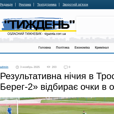
Редакція
Реклама
Техпідтримка
Зворотній зв’язок
Головна
Політика
Економіка
Кримінал
admin
3 ноябрь 2025
203
0
Результативна нічия в Трос
Берег-2» відбирає очки в о