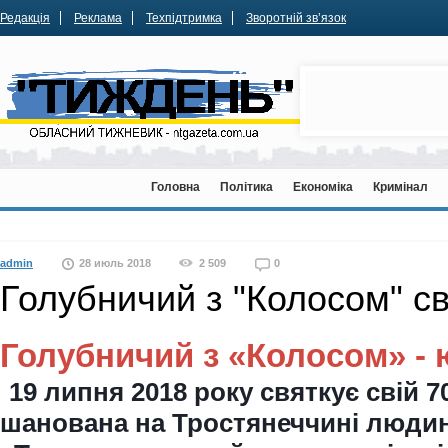
Редакція
Реклама
Техпідтримка
Зворотній зв’язок
Головна
Політика
Економіка
Кримінал
admin
28 июль 2018
2 509
0
Голубничий з "Колосом" св
Голубничий з «Колосом» -
19 липня 2018 року святкує свій 
шанована на Тростянеччині людин