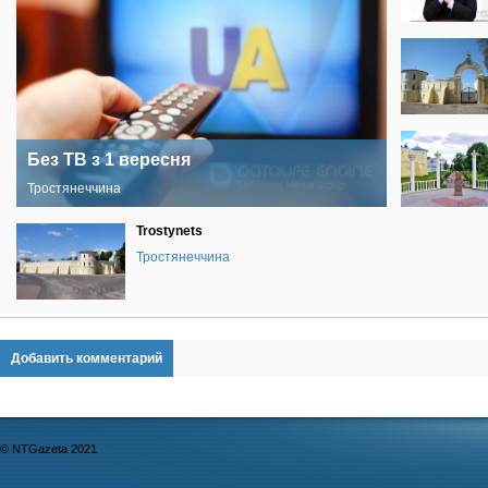
Без ТВ з 1 вересня
Тростянеччина
Trostynets
Тростянеччина
Добавить комментарий
© NTGazeta 2021