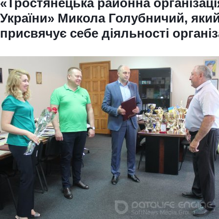
«Тростянецька районна організац
України» Микола Голубничий, який
присвячує себе діяльності організа