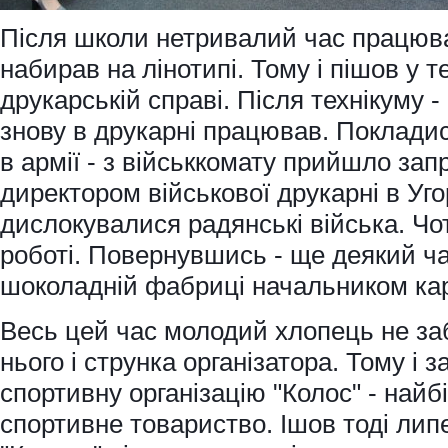
Після школи нетривалий час працював
набирав на лінотипі. Тому і пішов у 
друкарській справі. Після технікуму -
знову в друкарні працював. Покладис
в армії - з військкомату прийшло за
директором військової друкарні в Уго
дислокувалися радянські війська. Чот
роботі. Повернувшись - ще деякий ч
шоколадній фабриці начальником кар
Весь цей час молодий хлопець не заб
нього і струнка організатора. Тому і
спортивну організацію "Колос" - найб
спортивне товариство. Ішов тоді липе