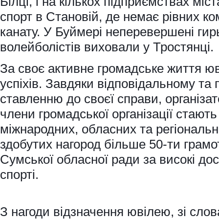
Білці, і на кількох підприємствах міс
спорт в Становій, де немає рівних ко
канату. У Буймері неперевершені гир
волейболістів виховали у Тростянці.
За своє активне громадське життя ю
успіхів. Завдяки відповідальному та
ставленню до своєї справи, організа
члени громадської організації стаю
міжнародних, обласних та регіональ
здобутих нагород більше 50-ти грамот,
Сумської обласної ради за високі дос
спорті.
З нагоди відзначення ювілею, зі слов