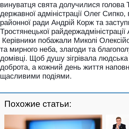
винуватця свята долучилися голова 
державної адміністрації Олег Сипко,
районної ради Андрій Корж та заступ
Тростянецької райдержадміністрації
Керівники побажали Миколі Олексійо
та мирного неба, злагоди та благополу
домівці. Щоб душу зігрівала людська 
доброта, а кожний день життя напо
щасливими подіями.
Похожие статьи: