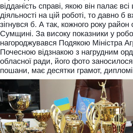
відданість справі, якою він палає всі 
діяльності на цій роботі, то давно б 
зігнувся б. А так, кожного року район
Сумщині. За високу показники у роб
нагороджувався Подякою Міністра Агр
Почесною відзнакою з нагрудним ор
обласної ради, його фото заносилос
пошани, має десятки грамот, дипломі