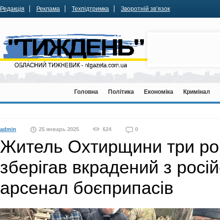
Редакція
Реклама
Техпідтримка
Зворотній зв’язок
Головна
Політика
Економіка
Кримінал
admin
25 январь 2025
624
0
Житель Охтирщини три ро
зберігав вкрадений з росій
арсенал боєприпасів