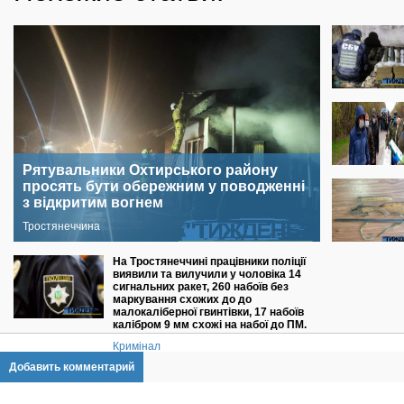
Рятувальники Охтирського району
просять бути обережним у поводженні
з відкритим вогнем
Тростянеччина
На Тростянеччині працівники поліції
виявили та вилучили у чоловіка 14
сигнальних ракет, 260 набоїв без
маркування схожих до до
малокаліберної гвинтівки, 17 набоїв
калібром 9 мм схожі на набої до ПМ.
Кримінал
Добавить комментарий