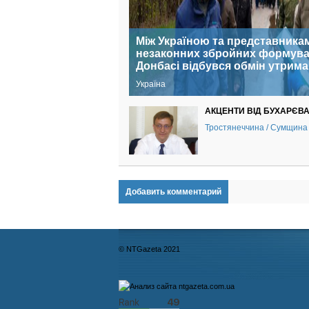
Між Україною та представника
незаконних збройних формува
Донбасі відбувся обмін утрим
Україна
АКЦЕНТИ ВІД БУХАРЄВ
Тростянеччина / Сумщина 
Добавить комментарий
© NTGazeta 2021