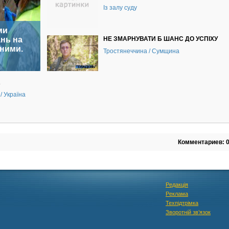
Із залу суду
ми
нь на
НЕ ЗМАРНУВАТИ Б ШАНС ДО УСПІХУ
аними.
Тростянеччина / Сумщина
А
/ Україна
Комментариев: 
Редакція
Реклама
Техпідтрімка
Зворотній зв’язок