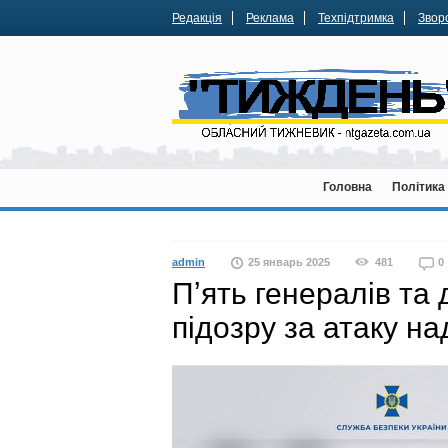
Редакція
Реклама
Техпідтримка
Зворо
Головна
Політика
admin
25 январь 2025
481
0
Пʼять генералів та
підозру за атаку 