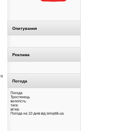
Опитування
Реклама
ті
Погода
Погода
Тростянець
вологість:
.
тиск:
вітер:
Погода на 10 днів від
sinoptik.ua