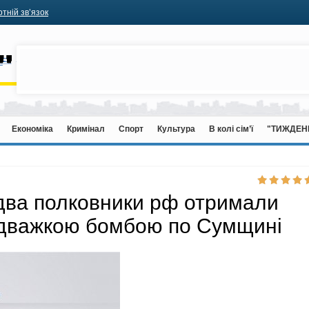
тній зв’язок
Економіка
Кримінал
Спорт
Культура
В колі сім’ї
"ТИЖДЕН
 два полковники рф отримали
надважкою бомбою по Сумщині