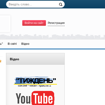
Войти на сайт
Регистрация
Ь"
В світі
Відео
Відео