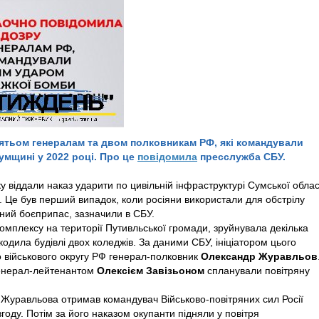
ʼятьом генералам та двом полковникам РФ, які командували
мщині у 2022 році. Про це
повідомила
пресслужба СБУ.
ку віддали наказ ударити по цивільній інфраструктурі Сумської облас
Це був перший випадок, коли росіяни використали для обстрілу
ний боєприпас, зазначили в СБУ.
омплексу на території Путивльської громади, зруйнувала декілька
кодила будівлі двох коледжів. За даними СБУ, ініціатором цього
 військового округу РФ генерал-полковник
Олександр Журавльов
генерал-лейтенантом
Олексієм Завізьоном
спланували повітряну
д Журавльова отримав командувач Військово-повітряних сил Росії
згоду. Потім за його наказом окупанти підняли у повітря