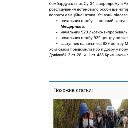
бомбардувальник Су-34 з аеродрому в Ахт
розслідування встановило особи ще чотирь
ворожої авіаційної атаки. Усі вони підлегл
начальник штабу — перший заступн
Мещеряков
;
начальник 929 льотно-випробуваль
начальник штабу 929 центру полко
заступник начальника 929 центру 
Усім сімом повідомили про підозру у пору
ДовідкаЧ. 2 ст. 28, ч. 1 ст. 438 Кримінал
Похожие статьи: