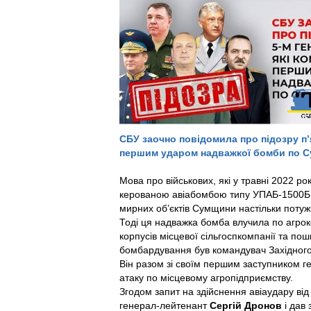
СБУ заочно повідомила про підозру п
першим ударом надважкої бомби по Су
Мова про військових, які у травні 2022 ро
керованою авіабомбою типу УПАБ-1500Б. 
мирних об’єктів Сумщини настільки потуж
Тоді ця надважка бомба влучила по агрок
корпусів місцевої сільгоспкомпанії та пош
бомбардування був командувач Західного
Він разом зі своїм першим заступником 
атаку по місцевому агропідприємству.
Згодом запит на здійснення авіаудару ві
генерал-лейтенант
Сергій Дронов
і дав 