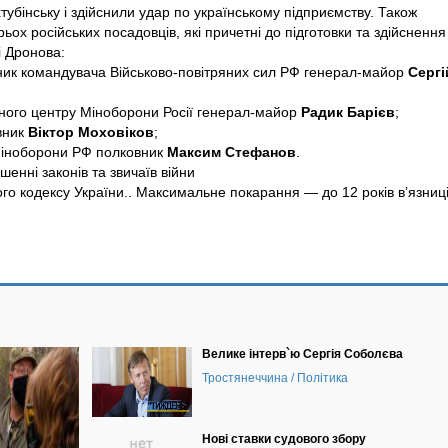
убінську і здійснили удар по українському підприємству.
Також
ох російських посадовців, які причетні до підготовки та здійснення
і Дронова:
ик командувача Військово-повітряних сил РФ генерал-майор
Сергі
ного центру Міноборони Росії генерал-майор
Радик Барієв
;
вник
Віктор Моховіков
;
Міноборони РФ полковник
Максим Стефанов
.
шенні законів та звичаїв війни
ьного кодексу України.. Максимальне покарання — до 12 років вʼязниці
Велике інтерв`ю Сергія Соболєва
Тростянеччина / Політика
Нові ставки судового збору