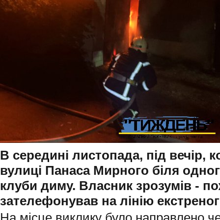
В середині листопада, під вечір, 
вулиці Панаса Мирного біля одног
клуби диму. Власник зрозумів - по
зателефонував
на лінію екстрено
На місце виклику було направлено че