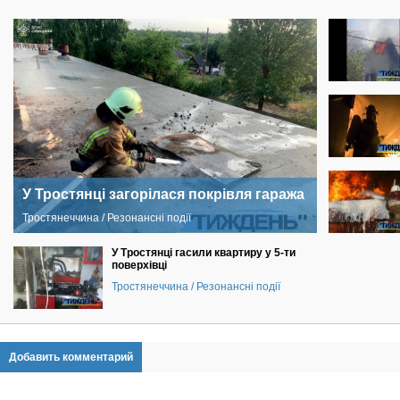
У Тростянці загорілася покрівля гаража
Тростянеччина / Резонансні події
У Тростянці гасили квартиру у 5-ти
поверхівці
Тростянеччина / Резонансні події
Добавить комментарий