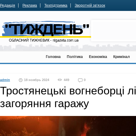
Редакція
Реклама
Техпідтримка
Зворотній зв’язок
Головна
Політика
Економіка
Кримінал
admin
18 ноябрь 2024
449
0
Тростянецькі вогнеборці л
загоряння гаражу