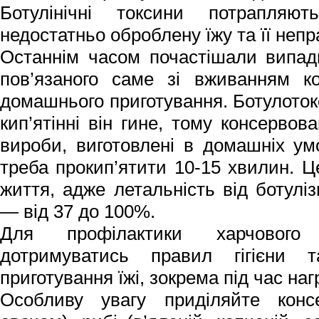
Ботулінічні токсини потрапляю
недостатньо оброблену їжу та її неп
Останнім часом почастішали випадк
пов’язаного саме зі вживанням ко
домашнього приготування. Ботулоток
кип’ятінні він гине, тому консервов
вироби, виготовлені в домашніх у
треба прокип’ятити 10-15 хвилин. 
життя, адже летальність від ботулі
— від 37 до 100%.
Для профілактики харчового 
дотримуватись правил гігієни 
приготування їжі, зокрема під час наг
Особливу увагу приділяйте консе