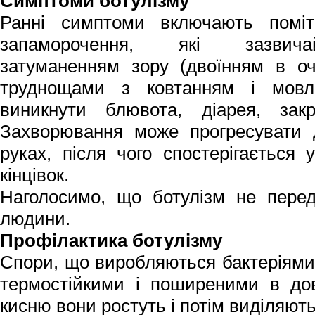
Симптоми ботулізму
Ранні симптоми включають помітн
запаморочення, які зазвича
затуманенням зору (двоїнням в оч
труднощами з ковтанням і мовл
виникнути блювота, діарея, зак
Захворювання може прогресувати 
руках, після чого спостерігається 
кінцівок.
Наголосимо, що ботулізм не пере
людини.
Профілактика ботулізму
Спори, що виробляються бактеріями C
термостійкими і поширеними в довк
кисню вони ростуть і потім виділяють