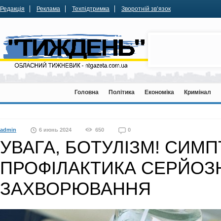
Редакція
Реклама
Техпідтримка
Зворотній зв’язок
Головна
Політика
Економіка
Кримінал
admin
6 июнь 2024
650
0
УВАГА, БОТУЛІЗМ! СИМ
ПРОФІЛАКТИКА СЕРЙОЗ
ЗАХВОРЮВАННЯ