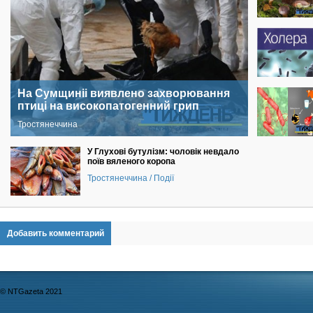
На Сумщиніі виявлено захворювання
птиці на високопатогенний грип
Тростянеччина
У Глухові бутулізм: чоловік невдало
поїв вяленого коропа
Тростянеччина / Події
Добавить комментарий
© NTGazeta 2021