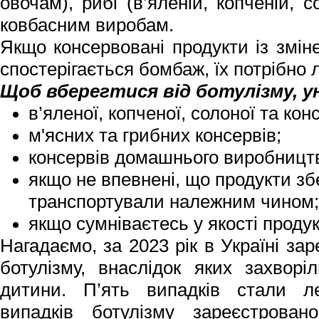
овочам), рибі (в’яленій, копченій, 
ковбасним виробам.
Якщо консервовані продукти із змін
спостерігається бомбаж, їх потрібно 
Щоб вберегтися від ботулізму, 
в’яленої, копченої, солоної та ко
м'ясних та грибних консервів;
консервів домашнього виробницт
якщо не впевнені, що продукти зб
транспортували належним чином;
якщо сумніваєтесь у якості продук
Нагадаємо, за 2023 рік в Україні за
ботулізму, внаслідок яких захвор
дитини. П’ять випадків стали л
випадків ботулізму зареєстрова