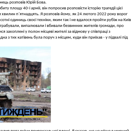
янець розповів Юрій Бова.
ту площу 40-ї армії, він попросив розповісти історію трагедії цієї
ли хвилин п`ятнадцять. Я розповів йому, як 24 лютого 2022 року ворог
сотні одиниць своєї техніки, яким так і не вдалося пройти рубіж на Київ
кі грабували, випалювали і вбивали безвинних жителів громади, про
я захоплені у полон місцеві жителі за відмову у співпраці з
а з тих катівень була поруч з місцем, куди він приїхав - у підвалі під