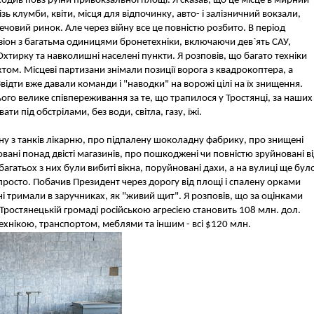
див повз руїни привокзальної площі. Я сказав, що це місце в мирний
ь клумби, квіти, місця для відпочинку, авто- і залізничний вокзали,
речовий ринок. Але через війну все це повністю розбито. В період
ізіон з багатьма одиницями бронетехніки, включаючи дев`ять САУ,
хтирку та навколишні населені пункти. Я розповів, що багато техніки
том. Місцеві партизани знімали позиції ворога з квадрокоптера, а
відти вже давали команди і "наводки" на ворожі цілі на їх знищення.
ього велике співпереживання за те, що трапилося у Тростянці, за наших
 під обстрілами, без води, світла, газу, їжі.
ну з танків лікарню, про підпалену шоколадну фабрику, про знищені
овані понад двісті магазинів, про пошкоджені чи повністю зруйновані в
багатьох з них були вибиті вікна, поруйновані дахи, а на вулиці ще бул
епросто. Побачив Президент через дорогу від площі і спалену орками
і тримали в заручниках, як "живий щит". Я розповів, що за оцінками
 Тростянецькій громаді російською агресією становить 108 млн. дол.
ехнікою, транспортом, меблями та іншим - всі $120 млн.