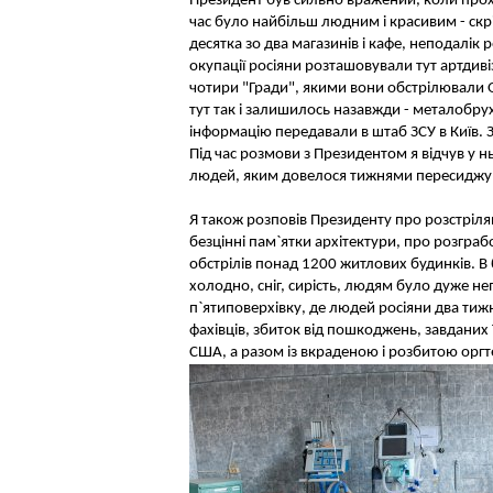
Президент був сильно вражений, коли прохо
час було найбільш людним і красивим - скріз
десятка зо два магазинів і кафе, неподалік 
окупації росіяни розташовували тут артдив
чотири "Гради", якими вони обстрілювали О
тут так і залишилось назавжди - металобрух
інформацію передавали в штаб ЗСУ в Київ. З
Під час розмови з Президентом я відчув у н
людей, яким довелося тижнями пересиджувати
Я також розповів Президенту про розстріля
безцінні пам`ятки архітектури, про розграб
обстрілів понад 1200 житлових будинків. В 
холодно, сніг, сирість, людям було дуже н
п`ятиповерхівку, де людей росіяни два тижн
фахівців, збиток від пошкоджень, завданих
США, а разом із вкраденою і розбитою оргт