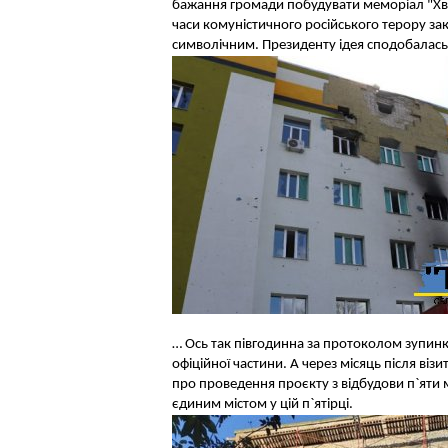
бажання громади побудувати меморіал "Хви
часи комуністичного російського терору зак
символічним. Президенту ідея сподобалась і
… Ось так півгодинна за протоколом зупинка
офіційної частини. А через місяць після ві
про проведення проєкту з відбудови п`яти ма
єдиним містом у цій п`ятірці.