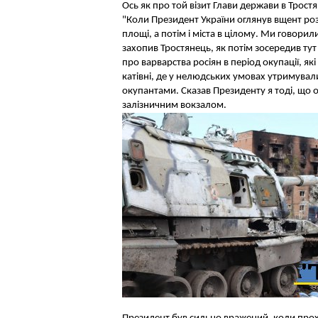
Ось як про той візит Глави держави в Трост
"Коли Президент України оглянув вщент розби
площі, а потім і міста в цілому. Ми говори
захопив Тростянець, як потім зосередив тут 
про варварства росіян в період окупації, я
катівні, де у нелюдських умовах утримувалис
окупантами. Сказав Президенту я тоді, що одн
залізничним вокзалом.