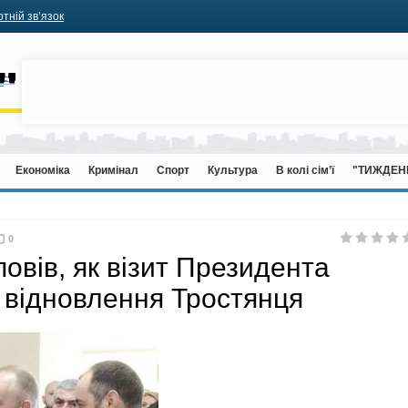
тній зв’язок
Економіка
Кримінал
Спорт
Культура
В колі сім’ї
"ТИЖДЕН
0
овів, як візит Президента
 відновлення Тростянця