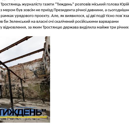
в Тростянець журналісту газети "Тиждень" розповів міський голова Юрій
 мером був зовсім не приїзд Президента річної давнини, а сьогоднішн
амках урядового проєкту. Але, як виявилося, ці дві події тісно пов`яза
чив би Зеленський на власні очі скалічений російськими варварами
кту відновлення, за яким Тростянцю держава виділила майже три річних