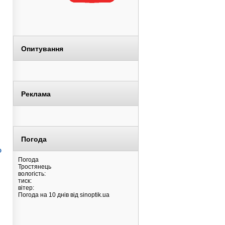
Опитування
Реклама
Погода
о
Погода
Тростянець
вологість:
тиск:
вітер:
Погода на 10 днів від
sinoptik.ua