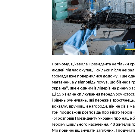
Причому, цікавила Президента не тільки хро
людей під час окупації, скільки після неї з
громади вже повернулися додому. І ще одне
магазини, а у відповідь почув, що бізнес з
Україна", яке є одним із лідерів на ринку х
Ці 15 хвилин спілкування перед урочистос
і рівень руйнувань, які пережив Тростянець
вокзалу, вручивши нагороди, він не сів в м
той продовжив розповідь про місто героїв -
- Я розповів Президенту України про наше 
героїку цивільного населення. 48 жителів гр
Ми повинні вшанувати загиблих. І подумати