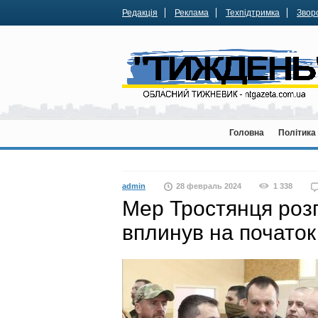
Редакція
Реклама
Техпідтримка
Зворо
Головна
Політика
admin
28 февраль 2024
1 338
Мер Тростянця розп
вплинув на початок