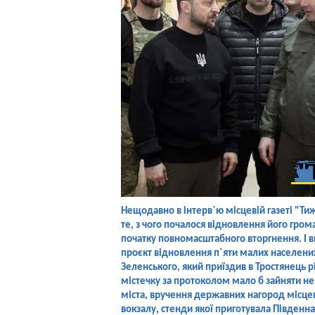
Нещодавно в інтерв`ю місцевій газеті "Ти
те, з чого почалося відновлення його грома
початку повномасштабного вторгнення. І в
проєкт відновлення п`яти малих населених
Зеленського, який приїздив в Тростянець 
містечку за протоколом мало б зайняти не 
міста, вручення державних нагород місце
вокзалу, стенди якої приготувала Південна