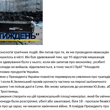
нологія трагічних подій. Він питав про те, як ми проводили евакуацію
алишилось в місті. Він був здивований тим, що 95 відсотків мешканців
 здивування було у нього, коли він запитав про економіку, розбиті
 громади не вийшов, відновлюється, в тому числі і ПрАТ "Монделіс
арчових продуктів України.
тями у Президента України повністю перевернули уявлення про трагеді
. І коли В.Зеленський провів урочисту частину на пероні залізничного
ашину і не поїхав далі в Суми. Він знову запросив до розмови Ю.Бову, а
 Тростянець.
бажання створити на цій привокзальній площі меморіал, який би увічни
омади були розстріляні, убиті або закатовані, біля 18 - пропали безвіст
 про це зараз, не чекаючи закінчення війни. Я повідав Президенту про