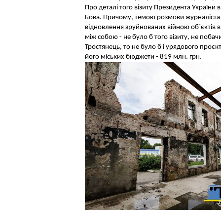
Про деталі того візиту Президента України 
Бова. Причому, темою розмови журналіста з
відновлення зруйнованих війною об`єктів в р
між собою - не було б того візиту, не поба
Тростянець, то не було б і урядового проє
його міських бюджети - 819 млн. грн.