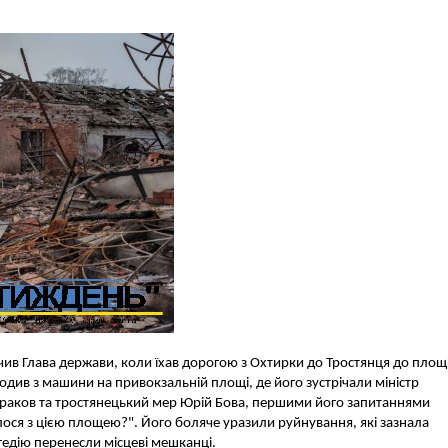
ачив Глава держави, коли їхав дорогою з Охтирки до Тростянця до площ
одив з машини на привокзальній площі, де його зустрічали міністр
браков та тростянецький мер Юрій Бова, першими його запитаннями
лося з цією площею?". Його боляче уразили руйнування, які зазнала
агедію перенесли місцеві мешканці.