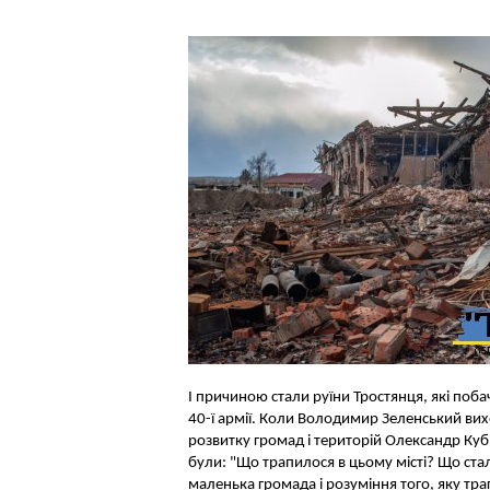
І причиною стали руїни Тростянця, які поб
40-ї армії. Коли Володимир Зеленський вих
розвитку громад і територій Олександр Ку
були: "Що трапилося в цьому місті? Що ста
маленька громада і розуміння того, яку тр