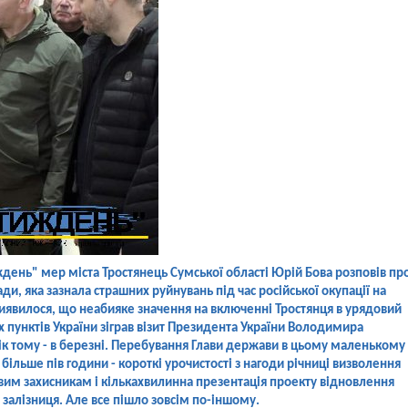
ждень" мер міста Тростянець Сумської області Юрій Бова розповів пр
ди, яка зазнала страшних руйнувань під час російської окупації на
иявилося, що неабияке значення на включенні Тростянця в урядовий
 пунктів України зіграв візит Президента України Володимира
рік тому - в березні. Перебування Глави держави в цьому маленькому
більше пів години - короткі урочистості з нагоди річниці визволення
вим захисникам і кількахвилинна презентація проекту відновлення
 залізниця. Але все пішло зовсім по-іншому.