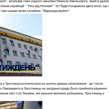
ля", розповів і про нашого земляка Миколу Хвильового, який в далек
ликав українців - "Геть від Москви". Тут буде поєднання двох епох, що 
 він сказав своїм службам: "Відпрацьовуйте".
 у Тростянці розтягнулася на значно довше спілкування - до і після
зиту Президента в Тростянець на засіданні уряду було прийняте рішення
лих міст і сіл України, які зазнали великих руйнувань. Тростянець є