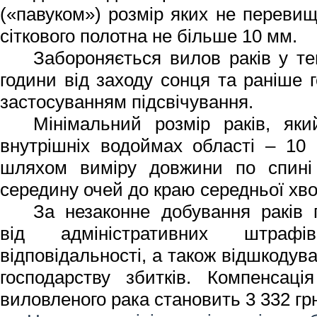
(«павуком») розмір яких не перевищ
сіткового полотна не більше 10 мм.
Забороняється вилов раків у те
години від заходу сонця та раніше г
застосуванням підсвічування.
Мінімальний розмір раків, як
внутрішніх водоймах області – 10
шляхом виміру довжини по спині 
середину очей до краю середньої хво
За незаконне добування раків 
від адміністративних штраф
відповідальності, а також відшкоду
господарству збитків. Компенсаці
виловленого рака становить 3 332 гр