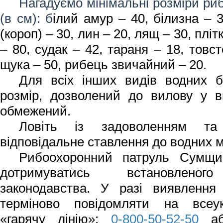
Нагадуємо мінімальні розміри ри
(в см): б
ілий амур – 40, білизна – 3
(короп) – 30, лин – 20, лящ – 30, пліт
– 80, судак – 42, тараня – 18, товс
щука – 50, рибець звичайний – 20.
Для всіх інших видів водних бі
розмір, дозволений до вилову у в
обмежений.
Ловіть із задоволенням т
відповідальне ставлення до водних 
Рибоохоронний патруль Сумщи
дотримуватись встановленого
законодавства. У разі виявлення
терміново повідомляти на всеук
«гарячу лінію»:
0-800-50-52-50
або