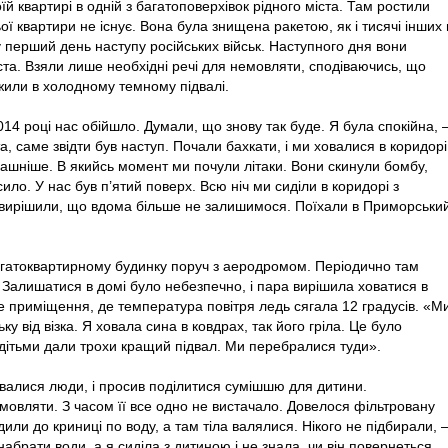
 квартирі в одній з багатоповерхівок рідного міста. Там ростили
ої квартири не існує. Вона була знищена ракетою, як і тисячі інших 
 перший день наступу російських військ. Наступного дня вони
ста. Взяли лише необхідні речі для немовляти, сподіваючись, що
жили в холодному темному підвалі.
14 році нас обійшло. Думали, що знову так буде. Я була спокійна, 
а, саме звідти був наступ. Почали бахкати, і ми ховалися в коридорі
рашніше. В якийсь момент ми почули літаки. Вони скинули бомбу,
ило. У нас був п’ятий поверх. Всю ніч ми сиділи в коридорі з
 вирішили, що вдома більше не залишимося. Поїхали в Приморськи
агатоквартирному будинку поруч з аеродромом. Періодично там
 Залишатися в домі було небезпечно, і пара вирішила ховатися в
ге приміщення, де температура повітря ледь сягала 12 градусів. «М
у від візка. Я ховала сина в ковдрах, так його гріла. Це було
 дітьми дали трохи кращий підвал. Ми перебралися туди».
валися люди, і просив поділитися сумішшю для дитини.
овляти. З часом її все одно не вистачало. Довелося фільтровану
ли до криниці по воду, а там тіла валялися. Нікого не підбирали, 
абрати води, а я сиділа з дитиною і не знала, чи він повернеться.