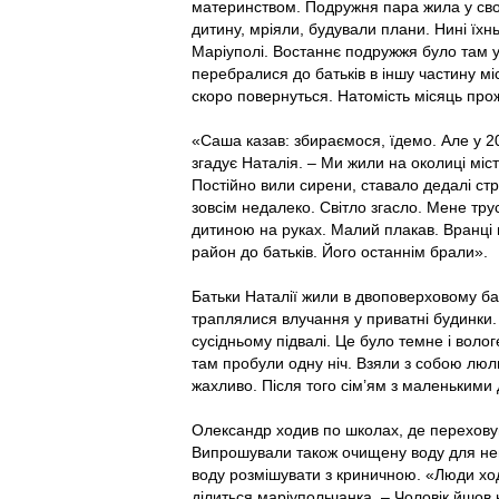
материнством. Подружня пара жила у своїй
дитину, мріяли, будували плани. Нині їхнь
Маріуполі. Востаннє подружжя було там у
перебралися до батьків в іншу частину мі
скоро повернуться. Натомість місяць про
«Саша казав: збираємося, їдемо. Але у 20
згадує Наталія. – Ми жили на околиці міст
Постійно вили сирени, ставало дедалі ст
зовсім недалеко. Світло згасло. Мене трус
дитиною на руках. Малий плакав. Вранці
район до батьків. Його останнім брали».
Батьки Наталії жили в двоповерховому б
траплялися влучання у приватні будинки.
сусідньому підвалі. Це було темне і воло
там пробули одну ніч. Взяли з собою люльк
жахливо. Після того сім’ям з маленькими
Олександр ходив по школах, де перехову
Випрошували також очищену воду для нем
воду розмішувати з криничною. «Люди ходи
ділиться маріупольчанка. – Чоловік йшов н