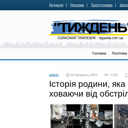
Редакція
Реклама
Техпідтримка
Зворо
Головна
Політика
admin
22 февраль 2023
1 272
Історія родини, яка
ховаючи від обстріл