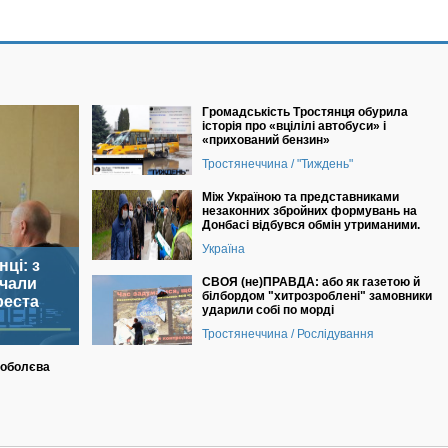
Громадськість Тростянця обурила
історія про «вцілілі автобуси» і
«прихований бензин»
Тростянеччина / "Тиждень"
Між Україною та представниками
незаконних збройних формувань на
Донбасі відбувся обмін утриманими.
Україна
ці: з
очали
СВОЯ (не)ПРАВДА: або як газетою й
білбордом "хитрозроблені" замовники
реста
ударили собі по морді
Тростянеччина / Рослідування
Соболєва