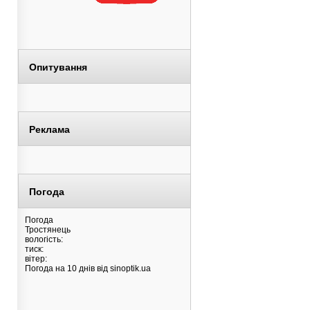
Опитування
Реклама
Погода
Погода
Тростянець
вологість:
тиск:
вітер:
Погода на 10 днів від
sinoptik.ua