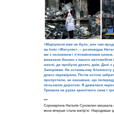
«Маріуполя вже не було, але там про
на їхніх «Жигулях», – розповідає Нат
ми з чоловіком і п’ятимісячним сином.
викачали бензин з іншого автомобіля 
школі, де пробули десять днів. Далі 
Запоріжжя. На останньому блокпосту р
довго перевіряли. Потім хотіли забрат
пропустили, не сказавши, що попереду
польовою дорогою. Я дивилася через в
Тримала на руках крихітного сина і тр
***
Сорокарічна Наталія Сухомлин мешкала в М
вона вперше стала матір’ю. Народивши з