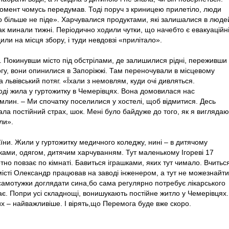
 момент чомусь передумав. Тоді поруч з криницею прилетіло, люди
що більше не піде». Харчувалися продуктами, які залишалися в люде
ак минали тижні. Періодично ходили чутки, що начебто є евакуаційн
или на місця збору, і туди невдовзі «прилітало».
я. Покинувши місто під обстрілами, де залишилися рідні, переживши
огу, вони опинилися в Запоріжжі. Там переночували в місцевому
а львівський потяг. «Їхали з немовлям, куди очі дивляться.
тоді жила у гуртожитку в Чемерівцях. Вона домовилася нас
млин. – Ми спочатку поселилися у хостелі, щоб відмитися. Десь
ала постійний страх, шок. Мені було байдуже до того, як я виглядаю
яли».
їни. Жили у гуртожитку медичного коледжу, нині – в дитячому
чками, одягом, дитячим харчуванням. Тут маленькому Ігореві 17
но повзає по кімнаті. Бавиться іграшками, яких тут чимало. Вчитьс
місті Олександр працював на заводі інженером, а тут не можезнайти
 самотужки доглядати сина,бо сама регулярно потребує лікарського
ає. Попри усі складнощі, вонишукають постійне житло у Чемерівцях.
их – найважливіше. І вірять,що Перемога буде вже скоро.