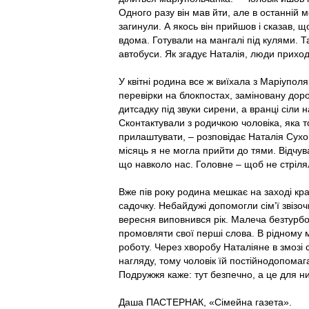
Одного разу він мав йти, але в останній
загинули. А якось він прийшов і сказав, 
вдома. Готували на мангалі під кулями. Т
автобуси. Як згадує Наталія, люди приход
У квітні родина все ж виїхала з Маріупол
перевірки на блокпостах, заміновану дор
дитсадку під звуки сирени, а вранці сіли н
Сконтактували з родичкою чоловіка, яка 
прилаштувати, – розповідає Наталія Сухо
місяць я не могла прийти до тями. Відчув
що навколо нас. Головне – щоб не стріл
Вже пів року родина мешкає на заході кра
садочку. Небайдужі допомогли сім’ї звізо
вересня виповнився рік. Малеча безтурбот
промовляти свої перші слова. В рідному 
роботу. Через хворобу Наталіяне в змозі
нагляду, тому чоловік їй постійнодопомаг
Подружжя каже: тут безпечно, а це для н
Даша ПАСТЕРНАК, «
Сімейна газета».