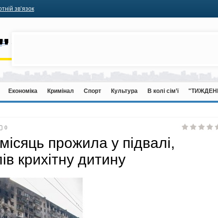
тній зв’язок
Економіка
Кримінал
Спорт
Культура
В колі сім’ї
"ТИЖДЕН
0
 місяць прожила у підвалі,
ів крихітну дитину