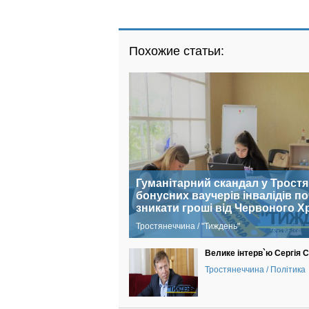
Похожие статьи:
Гуманітарний скандал у Тростян
бонусних ваучерів інвалідів п
зникати гроші від Червоного Х
Тростянеччина / "Тиждень"
Велике інтерв`ю Сергія 
Тростянеччина / Політика