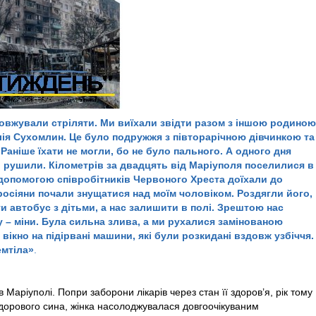
довжували стріляти. Ми виїхали звідти разом з іншою родиною
алія Сухомлин. Це було подружжя з півторарічною дівчинкою та
 Раніше їхати не могли, бо не було пального. А одного дня
і рушили. Кілометрів за двадцять від Маріуполя поселилися в
з допомогою співробітників Червоного Хреста доїхали до
осіяни почали знущатися над моїм чоловіком. Роздягли його,
и автобус з дітьми, а нас залишити в полі. Зрештою нас
 – міни. Була сильна злива, а ми рухалися замінованою
ікно на підірвані машини, які були розкидані вздовж узбіччя.
емтіла»
.
аріуполі. Попри заборони лікарів через стан її здоров’я, рік тому
дорового сина, жінка насолоджувалася довгоочікуваним