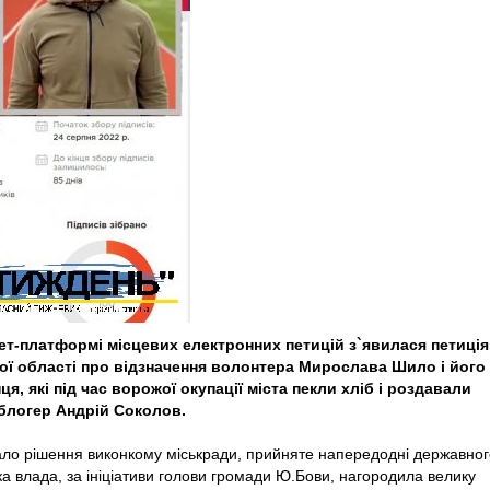
нет-платформі місцевих електронних петицій з`явилася петиція
ої області про відзначення волонтера Мирослава Шило і його
я, які під час ворожої окупації міста пекли хліб і роздавали
 блогер Андрій Соколов.
тало рішення виконкому міськради, прийняте напередодні державног
ка влада, за ініціативи голови громади Ю.Бови, нагородила велику