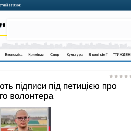
тній зв’язок
Економіка
Кримінал
Спорт
Культура
В колі сім’ї
"ТИЖДЕН
ть підписи під петицією про
го волонтера