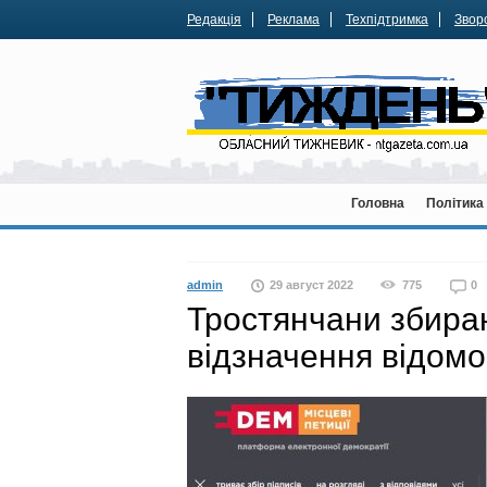
Редакція
Реклама
Техпідтримка
Зворо
Головна
Політика
admin
29 август 2022
775
0
Тростянчани збираю
відзначення відомо