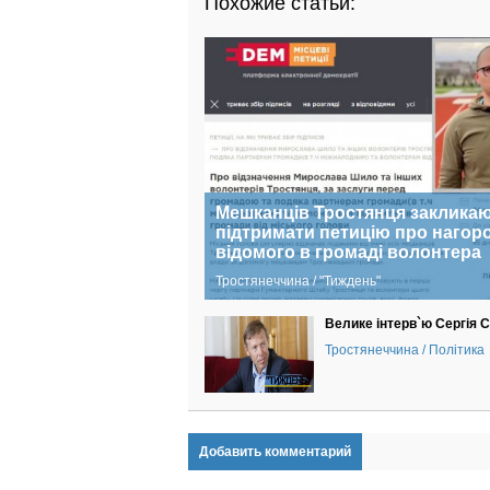
Похожие статьи:
Мешканців Тростянця заклика
підтримати петицію про нагор
відомого в громаді волонтера
Тростянеччина / "Тиждень"
Велике інтерв`ю Сергія 
Тростянеччина / Політика
Добавить комментарий