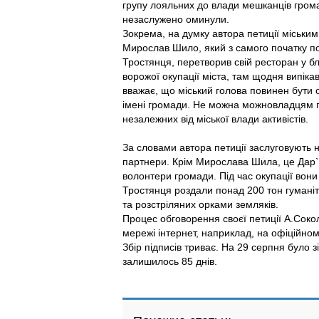
групу лояльних до влади мешканців грома
незаслужено оминули.
Зокрема, на думку автора петиції міськи
Мирослав Шило, який з самого початку по
Тростянця, перетворив свій ресторан у б
ворожої окупації міста, там щодня випіка
вважає, що міський голова повинен бути о
імені громади. Не можна можновладцям п
незалежних від міської влади активістів.
За словами автора петиції заслуговують 
партнери. Крім Мирослава Шила, це Дар`
волонтери громади. Під час окупації вон
Тростянця роздали понад 200 тон гумані
та розстріляних орками земляків.
Процес обговорення своєї петиції А.Соко
мережі інтернет, наприклад, на офіційном
Збір підписів триває. На 29 серпня було з
залишилось 85 днів.