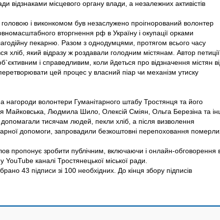
ди відзнаками місцевого органу влади, а незалежних активістів
м головою і виконкомом був незаслужено проігнорований волонтер
вномасштабного вторгнення рф в Україну і окупації орками
лагодійну пекарню. Разом з однодумцями, протягом всього часу
вся хліб, який відразу ж роздавали голодним містянам. Автор петиції
б`єктивним і справедливим, коли йдеться про відзначення містян в
еретворювати цей процес у власний піар чи механізм утиску
на нагороди волонтери Гуманітарного штабу Тростянця та його
я Майковська, Людмила Шило, Олексій Сміян, Ольга Березіна та ін
и допомагали тисячам людей, пекли хліб, а після визволення
тарної допомоги, запровадили безкоштовні перепоховання померли
лов пропонує зробити публічним, включаючи і онлайн-обговорення 
у YouTube каналі Тростянецької міської ради.
ібрано 43 підписи зі 100 необхідних. До кінця збору підписів