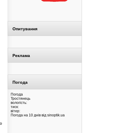
Опитування
Реклама
Погода
Погода
Тростянець
вологість:
тиск:
вітер:
Погода на 10 днів від
sinoptik.ua
о