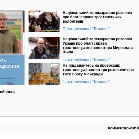
Національний телемарафон розповів
про благі справи тростянецьких
волонтерів
Тростянеччина / "Тиждень"
Національний телемарафон розповів
Україні про благі справи
тростянецького волонтера Мирослава
Шила
Тростянеччина / "Тиждень"
ють
одження
Не піддавайтесь на провокації:
тростянецькі волонтери розповіли про
тиск з боку міськради
Тростянеччина / "Тиждень"
Соболєва
Комментариев: 