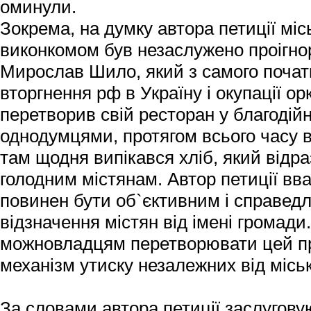
оминули.
Зокрема, на думку автора петиції міс
виконкомом був незаслужено проігн
Мирослав Шило, який з самого поча
вторгнення рф в Україну і окупації о
перетворив свій ресторан у благодій
однодумцями, протягом всього часу во
там щодня випікався хліб, який відр
голодним містянам. Автор петиції вв
повинен бути об`єктивним і справед
відзначення містян від імені громади
можновладцям перетворювати цей пр
механізм утиску незалежних від міськ
За словами автора петиції заслугову