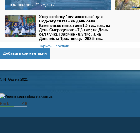
Тростянеччина / "Тиждень"
У яку копієчку "виливаються" для
бюджету свята - на День села
Камянецьке витратили 1,0 тис. грн.; на
День Смородиного - 7,3 тис.; на День
сел Лучка і Зарічне - 8,5 тис., а на
День міста Тростянець - 263,5 тис.
Тарифи і послуги
Добавить комментарий
© NTGazeta 2021