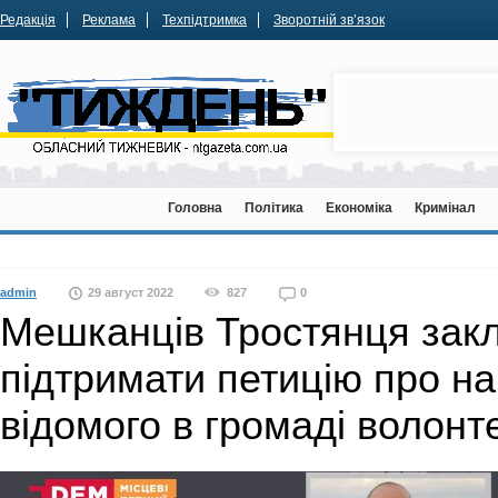
Редакція
Реклама
Техпідтримка
Зворотній зв’язок
Головна
Політика
Економіка
Кримінал
admin
29 август 2022
827
0
Мешканців Тростянця зак
підтримати петицію про н
відомого в громаді волонт