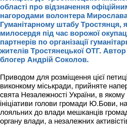
області про відзначення офіційн
нагородами волонтера Мирослава 
Гуманітарному штабу Тростянця, я
милосердя під час ворожої окупації
партнерів по організації гуманіта
жителів Тростянецької ОТГ. Автор 
блогер Андрій Соколов.
Приводом для розміщення цієї петиці
виконкому міськради, прийняте напе
свята Незалежності України, в якому 
ініціативи голови громади Ю.Бови, н
лояльних до влади мешканців громад
органу влади, а незалежних активіст