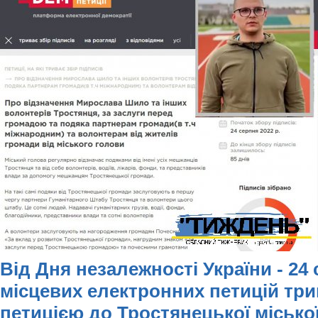
Від Дня незалежності України - 24 
місцевих електронних петицій трив
петицією до Тростянецької місько