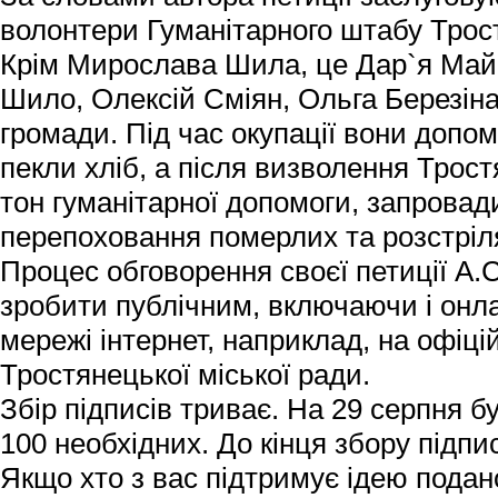
волонтери Гуманітарного штабу Трост
Крім Мирослава Шила, це Дар`я Ма
Шило, Олексій Сміян, Ольга Березіна
громади. Під час окупації вони допо
пекли хліб, а після визволення Трос
тон гуманітарної допомоги, запровад
перепоховання померлих та розстрі
Процес обговорення своєї петиції А.
зробити публічним, включаючи і онл
мережі інтернет, наприклад, на офіц
Тростянецької міської ради.
Збір підписів триває. На 29 серпня бу
100 необхідних. До кінця збору підпи
Якщо хто з вас підтримує ідею подано