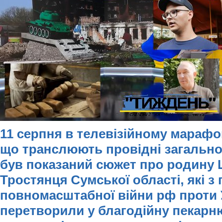
11 серпня в телевізійному марафо
що транслюють провідні загально
був показаний сюжет про родину 
Тростянця Сумської області, які з
повномасштабної війни рф проти У
перетворили у благодійну пекарн