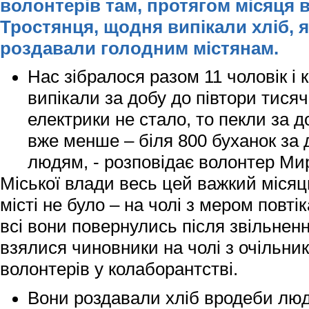
волонтерів там, протягом місяця в
Тростянця, щодня випікали хліб, я
роздавали голодним містянам.
Нас зібралося разом 11 чоловік і 
випікали за добу до півтори тисяч
електрики не стало, то пекли за 
вже менше – біля 800 буханок за 
людям, - розповідає волонтер М
Міської влади весь цей важкий місяць
місті не було – на чолі з мером повті
всі вони повернулись після звільнення
взялися чиновники на чолі з очільни
волонтерів у колаборантстві.
Вони роздавали хліб вродеби людя