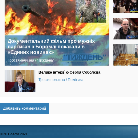
Документальний фільм про мужніх
партизан з Боромлі показали в
«Єдиних новинах»
Тростянеччина / "Тиждень"
Велике інтерв`ю Сергія Соболєва
Тростянеччина / Політика
Добавить комментарий
© NTGazeta 2021