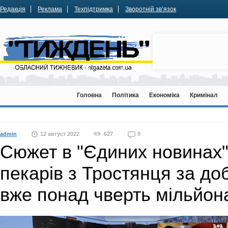
Редакція
Реклама
Техпідтримка
Зворотній зв’язок
Головна
Політика
Економіка
Кримінал
admin
12 август 2022
627
0
Сюжет в "Єдиних новинах"
пекарів з Тростянця за до
вже понад чверть мільйона