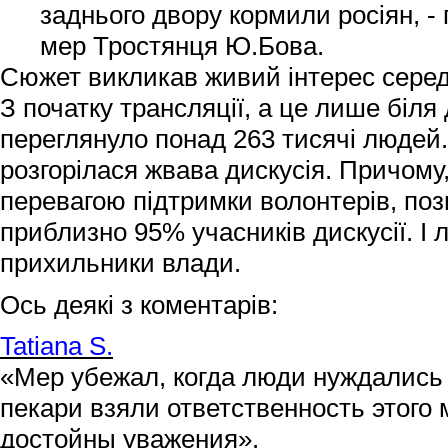
заднього двору кормили росіян, -
мер Тростянця Ю.Бова.
Сюжет викликав живий інтерес серед г
З початку трансляції, а це лише біля
переглянуло понад 263 тисячі людей
розгорілася жвава дискусія. Причому
перевагою підтримки волонтерів, по
приблизно 95% учасників дискусії. І 
прихильники влади.
Ось деякі з коментарів:
Tatiana S.
«Мер убежал, когда люди нуждались 
пекари взяли ответственность этого 
достойны уважения».