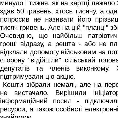
минуло і тижня, як на картці лежало
здав 50 гривень, хтось тисячу, а о
попросив не називати його прізви
тисяч гривень. Але на цій "планці" з
Очевидно, що найбільш патріотич
гроші відразу, а решта - або не пл
відклали допомогу військовим на пот
сторону "відійшли" сільський голов
депутатів та членів виконкому.
підтримували цю акцію.
Кошти зібрали немалі, але на пер
не вистачало. Вирішили ініціа
інформаційний посил - підключили
ресурси, а також особисті електронн
знайомим.