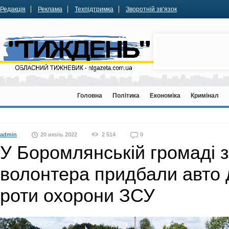
Редакція
Реклама
Техпідтримка
Зворотній зв’язок
Головна
Політика
Економіка
Кримінал
admin
20 июль 2022
2 514
0
У Боромлянській громаді з 
волонтера придбали авто 
роти охорони ЗСУ