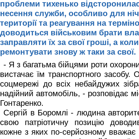
проблеми тихенько відсторонилася
несення служби, особливо для ні
території та реагування на термін
доводиться військовим брати влас
заправляти їх за свої гроші, а коли
ремонтувати знову ж таки за свої.
- Я з багатьма бійцями роти охорон
вистачає їм транспортного засобу. 
соцмережі до всіх небайдужих зібр
надійний автомобіль, - розповідає м
Гонтаренко.
Сергій в Боромлі - людина авторит
свою патріотичну позицію доводи
кожне з яких по-серйозному вважає 