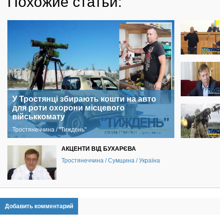
Похожие статьи:
У Тростянці збирають кошти на авто
для роти охорони місцевого
військкомату
Тростянеччина / "Тиждень"
АКЦЕНТИ ВІД БУХАРЄВА
Тростянеччина / Сумщина / Україна
Добавить комментарий