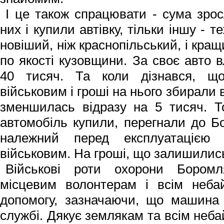
І це також спрацювати - сума зрос
них і купили автівку, тільки іншу - 
новіший, ніж краснопільський, і кра
по якості кузовщини. За своє авто 
40 тисяч. Та коли діз­нався, що
військовим і гроші на нього збирали
зменшилась відразу на 5 тисяч. Т
автомобіль купили, перегнали до Б
належний перед експлуатацією 
військовим. На гроші, що залишилис
Військові роти охорони Бором
місцевим волонтерам і всім неб
допомогу, зазначаючи, що машина 
службі. Дякує землякам та всім небайд