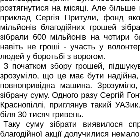
розтягнутися на місяці. Але більше 
приклад Сергія Притули, фонд як
мільйонів благодійних грошей зібр
зібрали 600 мільйонів на чотири б
навіть не гроші - участь у волонте
людей у боротьбі з ворогом.
З початком збору грошей, підшукув
зрозуміло, що це має бути надійна,
повнопривідна машина. Зрозуміло,
зібрану суму. Одного разу Сергій Го
Краснопіллі, приглянув такий УАЗик
біля 30 тисяч гривень.
Таку суму зібрати виявилося сп
благодійної акції долучилися немал