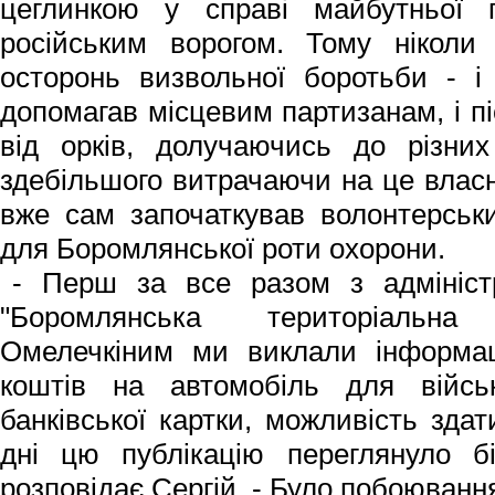
цеглинкою у справі майбутньої 
російським ворогом. Тому ніколи
осторонь визвольної боротьби - і 
допомагав місцевим партизанам, і пі
від орків, долучаючись до різних
здебільшого витрачаючи на це власні
вже сам започаткував волонтерськи
для Боромлянської роти охорони.
- Перш за все разом з адміністр
"Боромлянська територіальна
Омелечкіним ми виклали інформац
коштів на автомобіль для війсь
банківської картки, можливість здат
дні цю публікацію переглянуло б
розповідає Сергій. - Було побоюван