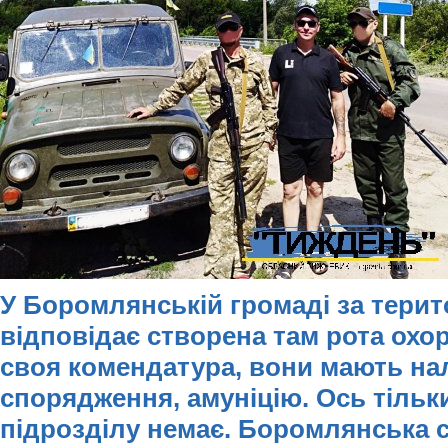
У Боромлянській громаді за тери
відповідає створена там рота охор
своя комендатура, вони мають на
спорядження, амуніцію. Ось тільк
підрозділу немає. Боромлянська сі