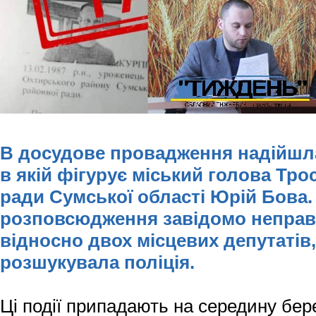
В досудове провадження надійшла
в якій фігурує міський голова Тро
ради Сумської області Юрій Бова.
розповсюдження завідомо неправ
відносно двох місцевих депутатів,
розшукувала поліція.
Ці події припадають на середину бере