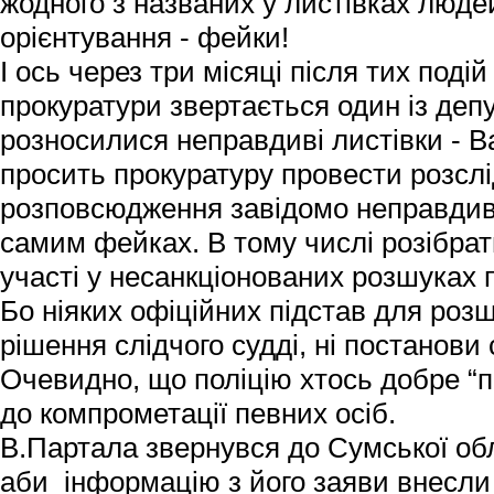
жодного з названих у листівках люде
орієнтування - фейки!
І ось через три місяці після тих поді
прокуратури звертається один із депу
розносилися неправдиві листівки - В
просить прокуратуру провести розсл
розповсюдження завідомо неправдиво
самим фейках. В тому числі розібрат
участі у несанкціонованих розшуках п
Бо ніяких офіційних підстав для розшу
рішення слідчого судді, ні постанови 
Очевидно, що поліцію хтось добре “
до компрометації певних осіб.
В.Партала звернувся до Сумської об
аби інформацію з його заяви внесли