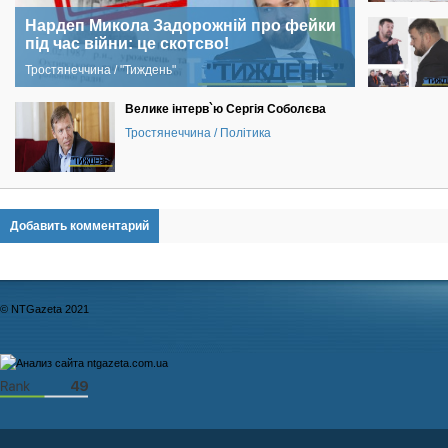
Нардеп Микола Задорожній про фейки
під час війни: це скотсво!
Тростянеччина / "Тиждень"
Велике інтерв`ю Сергія Соболєва
Тростянеччина / Політика
Добавить комментарий
© NTGazeta 2021