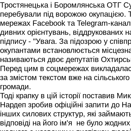
Тростянецька і Боромлянська ОТГ Су
перебували під ворожою окупацією. Т
мережах Facebook та Telegram-канал
дивних орієнтувань, віддрукованих на
підпису - "Увага. За підозрою у співп
окупантами встановлюється місцезна
називаються двоє депутатів Охтирськ
Перед цим в соцмережах викладалася
за змістом текстом вже на сільськог
громади.
Тоді крапку в цій історії поставив М
Нардеп зробив офіційні запити до Нац
інших силових структур, які займают
відповіді на його ім'я не було жодни