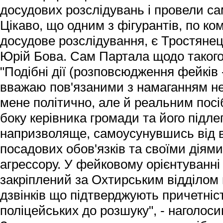
досудових розслідувань і провели са
Цікаво, що одним з фігурантів, по к
досудове розслідування, є Тростянец
Юрій Бова. Сам Партала щодо такого
"Подібні дії (розповсюдження фейків -
вважаю пов'язаними з намаганням н
мене політично, але й реальним пос
боку керівника громади та його підлег
напризволяще, самоусунувшись від в
посадових обов'язків та своїми діям
агрессору. У фейковому орієнтуванні
закріплений за Охтирським відділом п
дзвінків що підтверджують причетніс
поліцейських до розшуку", - наголос