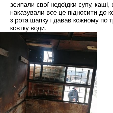
зсипали свої недоїдки супу, каші,
наказували все це підносити до к
з рота шапку і давав кожному по тр
ковтку води.