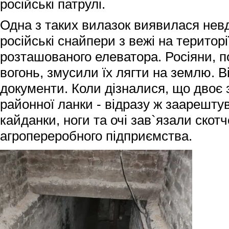
російські патрулі.
Одна з таких вилазок виявилася невд
російські снайпери з вежі на територі
розташованого елеватора. Росіяни, 
вогонь, змусили їх лягти на землю. 
документи. Коли дізналися, що двоє 
районної ланки - відразу ж заарешту
кайданки, ноги та очі зав`язали скотч
агропереробного підприємства.