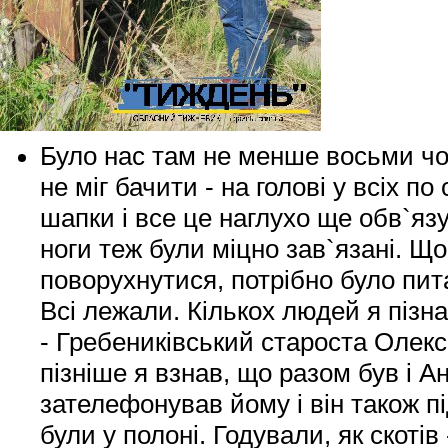
Було нас там не менше восьми чол
не міг бачити - на голові у всіх п
шапки і все це наглухо ще обв`язу
ноги теж були міцно зав`язані. Що
поворухнутися, потрібно було пит
Всі лежали. Кількох людей я пізна
- Гребениківський староста Олекс
пізніше я взнав, що разом був і А
зателефонував йому і він також п
були у полоні. Годували, як скотів