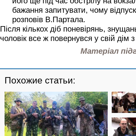
його ще під час обстрілу на вокза
бажання запитувати, чому відпуск
розповів В.Партала.
Після кількох діб поневірянь, знущань
чоловік все ж повернувся у свій дім
Матеріал під
Похожие статьи: