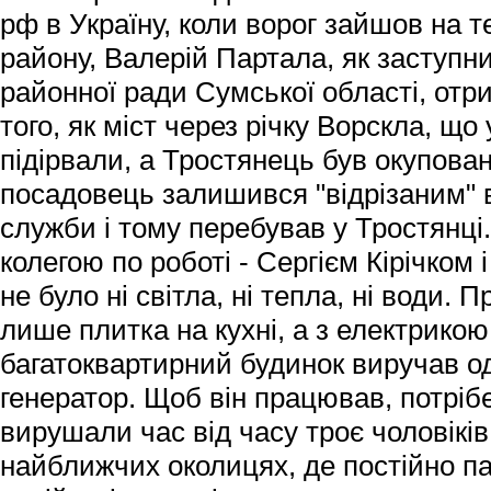
рф в Україну, коли ворог зайшов на 
району, Валерій Партала, як заступн
районної ради Сумської області, отр
того, як міст через річку Ворскла, щ
підірвали, а Тростянець був окупова
посадовець залишився "відрізаним" в
служби і тому перебував у Тростянці.
колегою по роботі - Сергієм Кірічком 
не було ні світла, ні тепла, ні води. 
лише плитка на кухні, а з електрикою
багатоквартирний будинок виручав о
генератор. Щоб він працював, потрібе
вирушали час від часу троє чоловіків
найближчих околицях, де постійно п