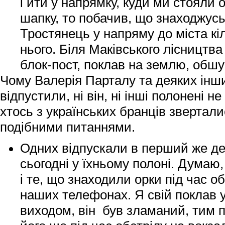
і йти у напрямку, куди ми стояли 
шапку, то побачив, що знаходжусь
Тростянець у напряму до міста кі
нього. Біля Маківського лісництв
блок-пост, поклав на землю, обшук
Чому Валерія Парталу та деяких інш
відпустили, ні він, ні інші полонені н
хтось з українських бранців звертали
подібними питаннями.
Одних відпускали в перший же ден
сьогодні у їхньому полоні. Думаю,
і те, що знаходили орки під час 
наших телефонах. Я свій поклав 
виходом, він був зламаний, тим п