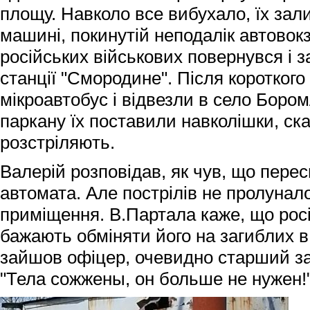
площу. Навколо все вибухало, їх зал
машині, покинутій неподалік автовокз
російських військових повернувся і за
станції "Смородине". Після короткого
мікроавтобус і відвезли в село Бором
паркану їх поставили навколішки, ск
розстріляють.
Валерій розповідав, як чув, що пере
автомата. Але пострілів не пролунало
приміщення. В.Партала каже, що рос
бажають обміняти його на загиблих в
зайшов офіцер, очевидно старший за 
"Тела сожжены, он больше не нужен!