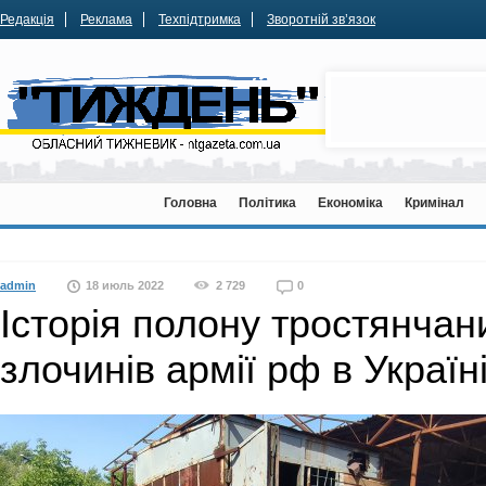
Редакція
Реклама
Техпідтримка
Зворотній зв’язок
Головна
Політика
Економіка
Кримінал
admin
18 июль 2022
2 729
0
Історія полону тростянчан
злочинів армії рф в Україн