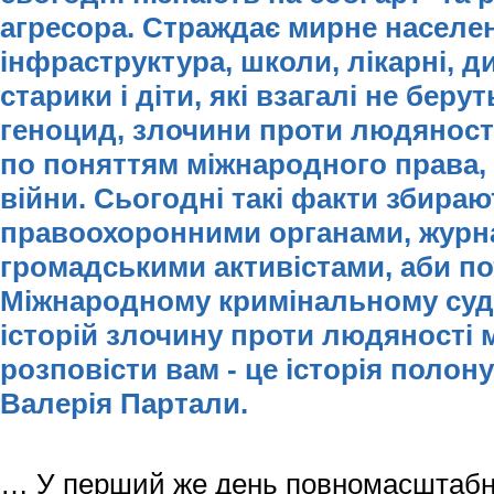
агресора. Страждає мирне населе
інфраструктура, школи, лікарні, д
старики і діти, які взагалі не беруть
геноцид, злочини проти людяності
по поняттям міжнародного права, у
війни. Сьогодні такі факти збира
правоохоронними органами, журн
громадськими активістами, аби по
Міжнародному кримінальному суді 
історій злочину проти людяності 
розповісти вам - це історія полон
Валерія Партали.
… У перший же день повномасштабно