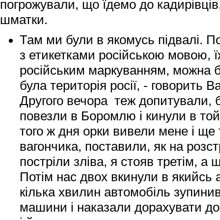
погрожували, що їдемо до кадирівців, 
шматки.
Там ми були в якомусь підвалі. 
з етикетками російською мовою, ї
російським маркуванням, можна б
була територія росії, - говорить В
Другого вечора теж допитували, б
повезли в Боромлю і кинули в той
того ж дня орки вивели мене і ще
вагончика, поставили, як на розс
постріли зліва, я стояв третім, а 
Потім нас двох вкинули в якийсь 
кілька хвилин автомобіль зупинив
машини і наказали дорахувати до 