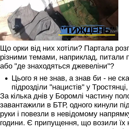
Що орки від них хотіли? Партала роз
різними темами, наприклад, питали 
або "де знаходяться джевеліни"?
Цього я не знав, а знав би - не ск
підрозділи "нацистів" у Тростянці
За кілька днів у Боромлі частину по
завантажили в БТР, одного кинули під
руки і повезли в невідомому напрямку
години. Є припущення, що возили їх 