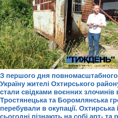
З першого дня повномасштабного
Україну жителі Охтирського район
стали свідками
воєнних злочинів в
Тростянецька та Боромлянська гр
перебували в окупації. Охтирська 
сьогодні пізнають на собі арт- та 