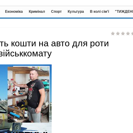
Економіка
Кримінал
Спорт
Культура
В колі сім’ї
"ТИЖДЕН
ть кошти на авто для роти
військкомату