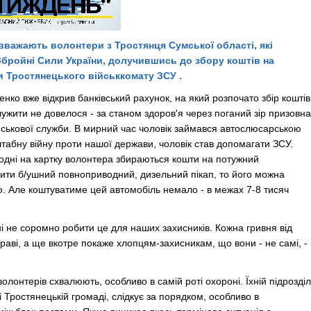
вважають волонтери з Тростянця Сумської області, які
Збройні Сили України, долучившись до збору коштів на
и Тростянецького військкомату
ЗСУ
.
енко
вже відкрив банківський рахунок, на який розпочато збір коштів
жити не довелося - за станом здоров'я через поганий зір призовна
йськової служби. В мирний час чоловік займався автослюсарською
абну війну проти нашої держави, чоловік став допомагати ЗСУ.
годні на картку волонтера збираються кошти на потужний
ити б/ушний повноприводний, дизельний пікап, то його можна
. Але коштуватиме цей автомобіль немало - в межах 7-8 тисяч
ні не соромно робити це для наших захисників. Кожна гривня від
ві, а ще вкотре покаже хлопцям-захисникам, що вони - не самі, -
волонтерів схвалюють, особливо в самій роті охороні. Їхній підрозділ
і Тростянецькій громаді, слідкує за порядком, особливо в