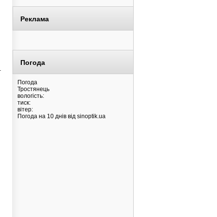
Реклама
Погода
.
Погода
Тростянець
вологість:
тиск:
вітер:
Погода на 10 днів від
sinoptik.ua