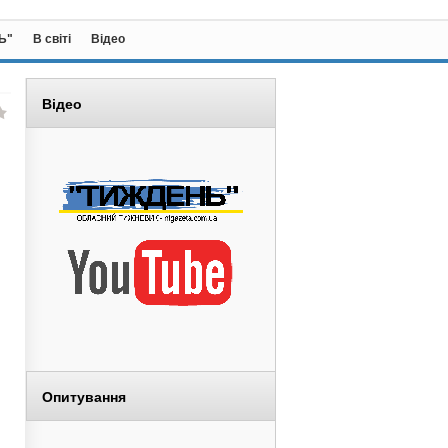
Ь"
В світі
Відео
Відео
Опитування