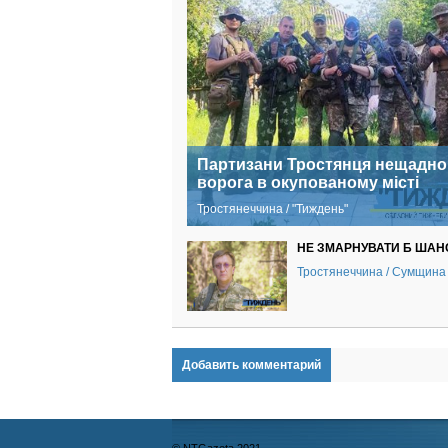
Партизани Тростянця нещадно
ворога в окупованому місті
Тростянеччина / "Тиждень"
НЕ ЗМАРНУВАТИ Б ШАНС
Тростянеччина / Сумщина
Добавить комментарий
© NTGazeta 2021