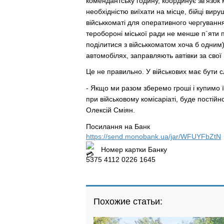
комендантську годину, координує зв'язок 
необхідністю виїхати на місце, бійці вир
військкоматі для оперативного чергуванн
теробороні міської ради не менше п`яти 
поділитися з військкоматом хоча б одним
автомобілях, заправляють автівки за свої
Це не правильно. У військових має бути
- Якщо ми разом зберемо гроші і купимо 
при військовому комісаріаті, буде постій
Олексій Сміян.
Посилання на Банк
https://send.monobank.ua/jar/WFUYFbZtN
Номер картки Банку
5375 4112 0226 1645
Похожие статьи: