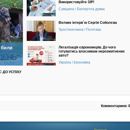
Використовуйте ЗІР!
Сумщина / Експертна думка
Велике інтерв`ю Сергія Соболєва
Тростянеччина / Політика
 били
Легалізація єврономерів. До чого
готуватись власникам нерозмитнених
авто?
Україна / Економіка
 ДО УСПІХУ
Комментариев: 
Редакція