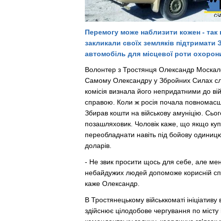
Перемогу може наблизити кожен - так 
закликали своїх земляків підтримати 
автомобіль для місцевої роти охорон
Волонтер з Тростянця
Олександр Москал
Самому
Олександру у Збройних Силах слу
комісія визнала його непридатними до ві
справою. Коли ж росія почала повномасшт
Збирав кошти на військову амуніцію. Сьо
позашляховик. Чоловік каже, що якщо куп
переобладнати навіть під бойову одиницю
доларів.
- Не звик просити щось для себе, але ме
небайдужих людей допоможе корисній спра
каже Олександр.
В Тростянецькому військкоматі ініціативу 
здійснює цілодобове чергування по місту 