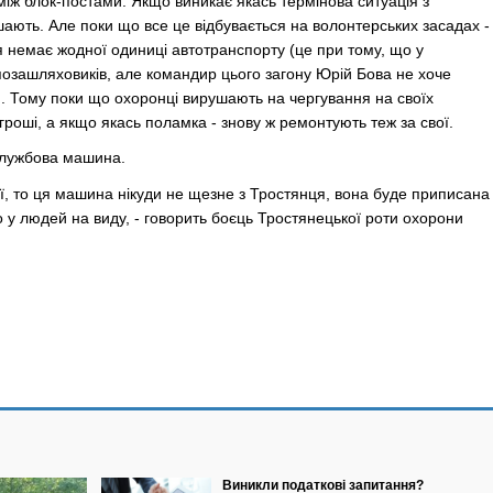
між блок-постами. Якщо виникає якась термінова ситуація з
ушають. Але поки що все це відбувається на волонтерських засадах -
я немає жодної одиниці автотранспорту (це при тому, що у
позашляховиків, але командир цього загону Юрій Бова не хоче
). Тому поки що охоронці вирушають на чергування на своїх
 гроші, а якщо якась поламка - знову ж ремонтують теж за свої.
 службова машина.
її, то ця машина нікуди не щезне з Тростянця, вона буде приписана
но у людей на виду, - говорить боєць Тростянецької роти охорони
Виникли податкові запитання?