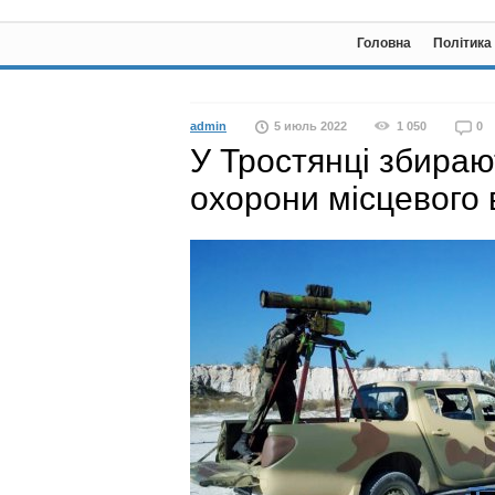
Головна
Політика
admin
5 июль 2022
1 050
0
У Тростянці збираю
охорони місцевого 