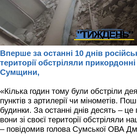
Вперше за останні 10 днів російсь
території
обстріляли прикордонні 
Сумщини,
«Кілька годин тому були обстріли де
пунктів з артилерії чи мінометів. По
будинки. За останні днів десять – це
вони зі своєї території обстріляли на
–
повідомив голова Сумської ОВА Д