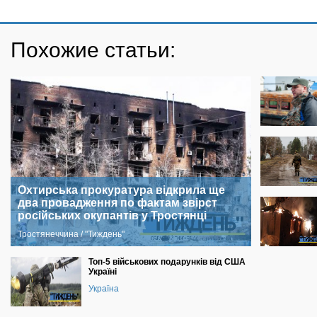
Похожие статьи:
Охтирська прокуратура відкрила ще
два провадження по фактам звірст
російських окупантів у Тростянці
Тростянеччина / "Тиждень"
Топ-5 військових подарунків від США
Україні
Україна