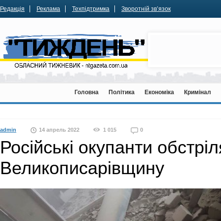
Редакція
Реклама
Техпідтримка
Зворотній зв’язок
Головна
Політика
Економіка
Кримінал
admin
14 апрель 2022
1 015
0
Російські окупанти обстрі
Великописарівщину