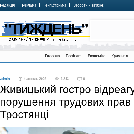
Редакція
Реклама
Техпідтримка
Зворотній зв’язок
Головна
Політика
Економіка
Кримінал
admin
4 апрель 2022
1 843
0
Живицький гостро відреаг
порушення трудових прав 
Тростянці