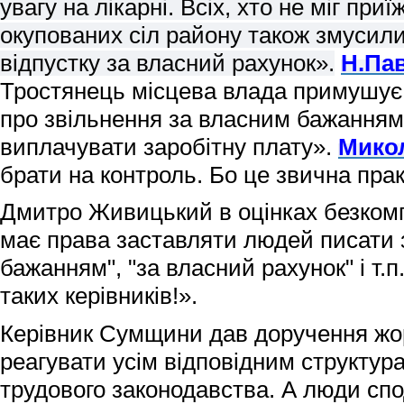
увагу на лікарні. Всіх, хто не міг при
окупованих сіл району також змусил
відпустку за власний рахунок».
Н.
Па
Тростянець місцева влада примушує 
про звільнення за власним бажанням
виплачувати заробітну плату».
Мико
брати на контроль. Бо це звична прак
Дмитро Живицький в оцінках безкомп
має права заставляти людей писати 
бажанням", "за власний рахунок" і т.
таких керівників!».
Керівник Сумщини дав доручення жо
реагувати усім відповідним структу
трудового законодавства. А люди сп