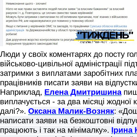
Люди у своїх коментарях до посту г
військово-цивільної адміністрації
під
затримки з виплатами заробітних пл
працівників писати заяви на відпустк
Наприклад,
Елена Дмитришина
пиш
виплачується - за два місяці жодної к
далі?».
Оксана Малик-Возняк
: «До
написати заяви на безкоштовні відпус
працюють і так на мінімалку».
Ірина