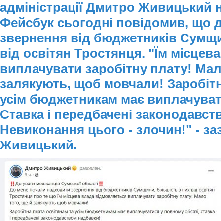
адміністрації Дмитро Живицький на
Фейсбук сьогодні повідомив, що 
звернення від бюджетників Сумщин
від освітян Тростянця. "Їм місцев
виплачувати заробітну плату! Мал
залякують, щоб мовчали! Заробітн
усім бюджетникам має виплачуват
Ставка і передбачені законодавст
Невиконання цього - злочин!" - з
Живицький.