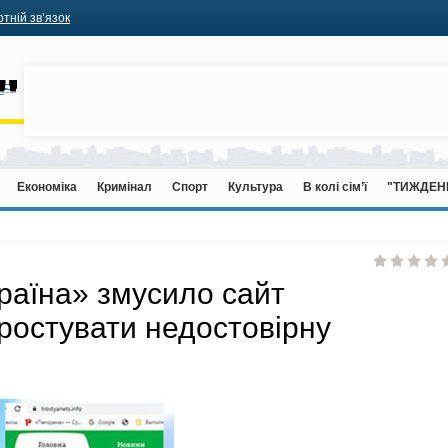
тній зв’язок
Економіка
Кримінал
Спорт
Культура
В колі сім’ї
"ТИЖДЕН
раїна» змусило сайт
ростувати недостовірну