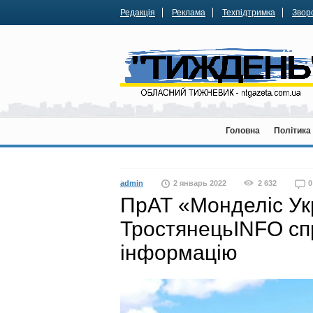
Редакція
Реклама
Техпідтримка
Зворо
Головна
Політика
admin
2 январь 2022
2 632
0
ПрАТ «Монделіс Ук
ТростянецьINFO сп
інформацію