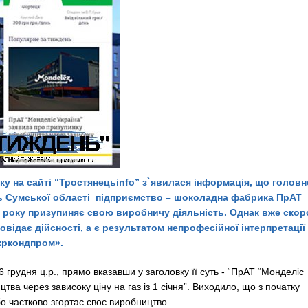
ку на сайті “Тростянецьinfo” з`явилася інформація, що головн
 Сумської області підприємство – шоколадна фабрика ПрАТ
о року призупиняє свою виробничу діяльність. Однак вже скор
овідає дійсності, а є результатом непрофесійної інтерпретації
кркондпром».
грудня ц.р., прямо вказавши у заголовку її суть - “ПрАТ “Монделіс
ва через зависоку ціну на газ із 1 січня”. Виходило, що з початку
о частково згортає своє виробництво.