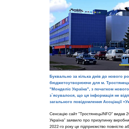
Буквально за кілька днів до нового ро
бюджетоутворююче для м. Тростянець
"Монделіс Україна", з початком новог
з`ясувалося, що ця інформація не відп
загального повідомлення Асоціації «У
Сенсацію сайт "ТростянецьINFO" видав 26 
Україна” заявило про призупинку виробницт
2022-го року це підприємство повністю аб