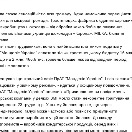
а своєю сенсаційністю всю громаду. Адже неможливо переоцінити
льки для місцевої громади. Тростянецька фабрика є єдиним харчови
 виробництва шоколаду – від обробки какао-бобів до пакування
лені мільйонами українців шоколадки «Корона», MILKA, бісквітні
лики.
я тисячі трудівникам, вона є найбільшим платником податків у
Т "Монделіс Україна" сплатило тільки тростянецькому бюджету 16 мл
що на 2 млн. 466,6 тис. гривень більше, ніж за відповідний період
нці не заплатив.
агував і центральний офіс ПрАТ "Монделіс Україна". І всіх заспокої
цювати у звичному режимі», - йдеться у офіційному повідомленні.
ПрАТ "Монделіс Україна" пояснив: «Причиною появи повідомлень
ських компаній у деяких ЗМІ могло стати некоректне трактування
ширеного 23 грудня ц.р. У ньому йшлося про те, що через
ондитерської галузі може частково або повністю призупинити
рміни зупинки виробництв у цій заяві не йшлося. До складу
приємств – виробників кондитерської продукції, серед яких і
міло, що стан справ на кожному підприємстві може відрізнятись».