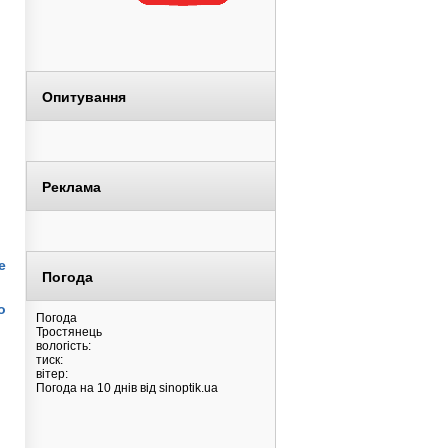
Опитування
Реклама
е
Погода
о
Погода
Тростянець
вологість:
тиск:
вітер:
Погода на 10 днів від
sinoptik.ua