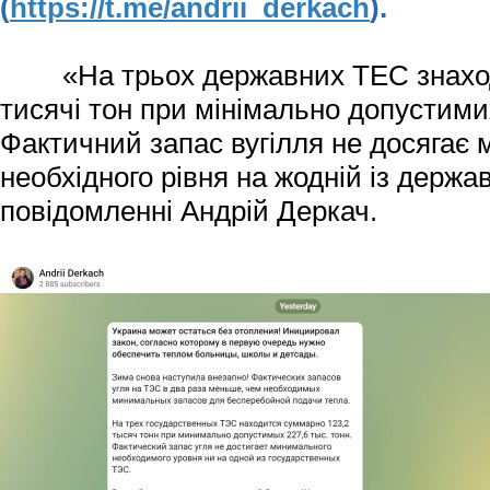
(
https://t.me/andrii_derkach
).
«На трьох державних ТЕС знахо
тисячі тон при мінімально допустимих
Фактичний запас вугілля не досягає 
необхідного рівня на жодній із держа
повідомленні Андрій Деркач.