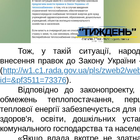
Тож, у такій ситуації, народ
внесення правок до Закону України
(
http://w1.c1.rada.gov.ua/pls/zweb2/w
id=&pf3511=73376
).
Відповідно до законопроекту,
обмежень теплопостачання, пер
теплової енергії забезпечується для
здоров'я, освіти, дошкільних уста
комунального господарства та насел
«Якщо влада вкотре не здатна