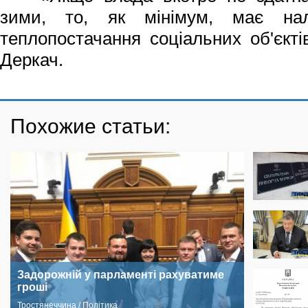
зими, то, як мінімум, має нал
теплопостачання соціальних об'єкті
Деркач.
Похожие статьи:
Задорожній у парламенті рахуватиме
гроші
Тростянеччина / Політика