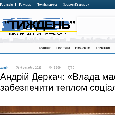
Редакція
Реклама
Техпідтримка
Зворотній зв’язок
Головна
Політика
Економіка
Кримінал
admin
9 декабрь 2021
2 199
0
Андрій Деркач: «Влада ма
забезпечити теплом соціал